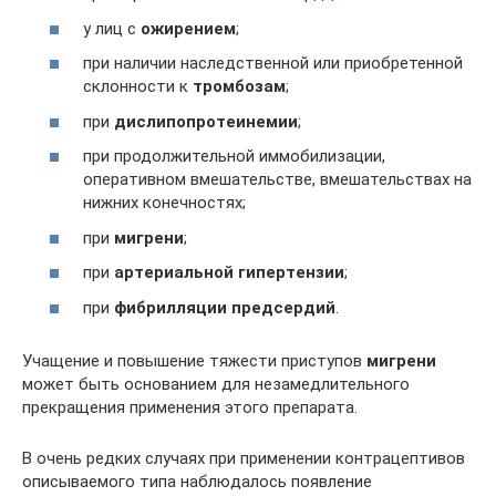
у лиц с
ожирением
;
при наличии наследственной или приобретенной
склонности к
тромбозам
;
при
дислипопротеинемии
;
при продолжительной иммобилизации,
оперативном вмешательстве, вмешательствах на
нижних конечностях;
при
мигрени
;
при
артериальной гипертензии
;
при
фибрилляции предсердий
.
Учащение и повышение тяжести приступов
мигрени
может быть основанием для незамедлительного
прекращения применения этого препарата.
В очень редких случаях при применении контрацептивов
описываемого типа наблюдалось появление