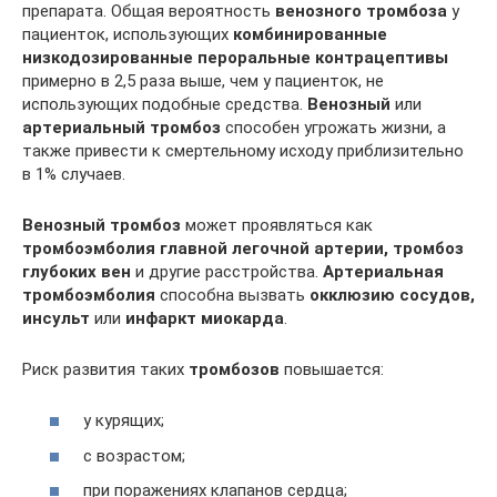
препарата. Общая вероятность
венозного тромбоза
у
пациенток, использующих
комбинированные
низкодозированные пероральные контрацептивы
примерно в 2,5 раза выше, чем у пациенток, не
использующих подобные средства.
Венозный
или
артериальный тромбоз
способен угрожать жизни, а
также привести к смертельному исходу приблизительно
в 1% случаев.
Венозный тромбоз
может проявляться как
тромбоэмболия главной легочной артерии, тромбоз
глубоких вен
и другие расстройства.
Артериальная
тромбоэмболия
способна вызвать
окклюзию сосудов,
инсульт
или
инфаркт миокарда
.
Риск развития таких
тромбозов
повышается:
у курящих;
с возрастом;
при поражениях клапанов сердца;