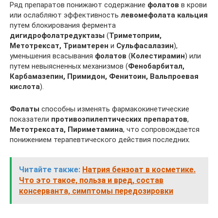
Ряд препаратов понижают содержание
фолатов
в крови
или ослабляют эффективность
левомефолата кальция
путем блокирования фермента
дигидрофолатредуктазы
(
Триметоприм,
Метотрексат, Триамтерен
и
Сульфасалазин
),
уменьшения всасывания
фолатов
(
Колестирамин
) или
путем невыясненных механизмов (
Фенобарбитал,
Карбамазепин, Примидон, Фенитоин, Вальпроевая
кислота
).
Фолаты
способны изменять фармакокинетические
показатели
противоэпилептических препаратов
,
Метотрексата, Пириметамина
, что сопровождается
понижением терапевтического действия последних.
Читайте также:
Натрия бензоат в косметике.
Что это такое, польза и вред, состав
консерванта, симптомы передозировки