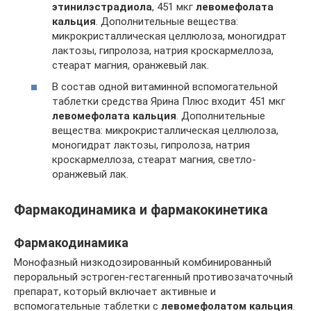
этинилэстрадиола
, 451 мкг
левомефолата
кальция
. Дополнительные вещества:
микрокристаллическая целлюлоза, моногидрат
лактозы, гипролоза, натрия кроскармеллоза,
стеарат магния, оранжевый лак.
В состав одной витаминной вспомогательной
таблетки средства Ярина Плюс входит 451 мкг
левомефолата кальция
. Дополнительные
вещества: микрокристаллическая целлюлоза,
моногидрат лактозы, гипролоза, натрия
кроскармеллоза, стеарат магния, светло-
оранжевый лак.
Фармакодинамика и фармакокинетика
Фармакодинамика
Монофазный низкодозированный комбинированный
пероральный эстроген-гестагенный противозачаточный
препарат, который включает активные и
вспомогательные таблетки с
левомефолатом кальция
.