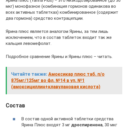
Ярина плюс (Yarina Plus) – это низкодозированное (до 30
мкг) монофазное (комбинация гормонов одинакова во
всех активных таблетках) комбинированное (содержит
два гормона) средство контрацепции.
Ярина плюс является аналогом Ярины, за тем лишь
исключением, что в состав таблеток входит так же
кальция левомефолат.
Подробное сравнение Ярины и Ярины плюс – читать.
Читайте также:
Амоксикар плюс таб. п/о
875мг/125мг во фл. №14 в уп. №1
(амоксициллин+клавулановая кислота)
Состав
В состав одной активной таблетки средства
Ярина Плюс входят 3 мг
дроспиренона
, 30 мкг