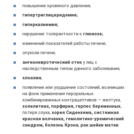
повышение кровяного давления;
гипертриглицеридемия;
гиперкалиемия;
нарушение толерантности к
глюкозе;
изменений показателей работы печени;
опухоли печени;
ангионевротический отек
у лиц с
наследственным типом данного заболевания;
хлоазма
;
появление или ухудшение состояний, возникших
на фоне применения пероральных
комбинированных контрацептивов — желтуха,
холелитиаз, порфирия, герпес беременных
,
потеря слуха,
хорея Сиденхема, системная
красная волчанка, гемолитико-уремический
синдром, болезнь Крона
,
рак шейки матки
.