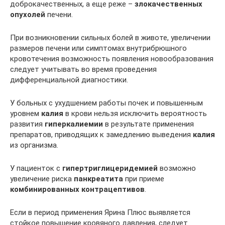
доброкачественных, а еще реже –
злокачественных
опухолей
печени.
При возникновении сильных болей в животе, увеличении
размеров печени или симптомах внутрибрюшного
кровотечения возможность появления новообразования
следует учитывать во время проведения
дифференциальной диагностики.
У больных с ухудшением работы почек и повышенным
уровнем
калия
в крови нельзя исключить вероятность
развития
гиперкалиемии
в результате применения
препаратов, приводящих к замедлению выведения
калия
из организма.
У пациенток с
гипертриглицеридемией
возможно
увеличение риска
панкреатита
при приеме
комбинированных контрацептивов
.
Если в период применения Ярина Плюс выявляется
стойкое повышение кровяного давления, следует