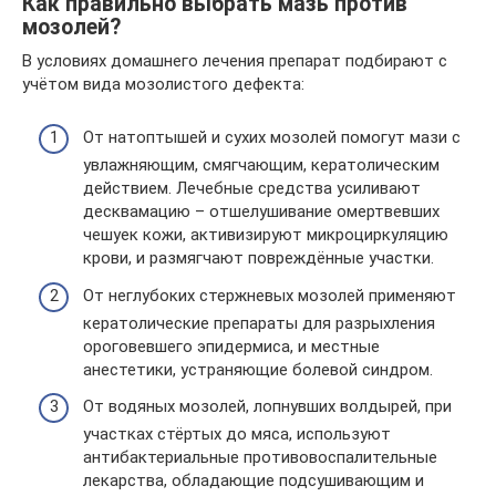
Как правильно выбрать мазь против
мозолей?
В условиях домашнего лечения препарат подбирают с
учётом вида мозолистого дефекта:
От натоптышей и сухих мозолей помогут мази с
увлажняющим, смягчающим, кератолическим
действием. Лечебные средства усиливают
десквамацию – отшелушивание омертвевших
чешуек кожи, активизируют микроциркуляцию
крови, и размягчают повреждённые участки.
От неглубоких стержневых мозолей применяют
кератолические препараты для разрыхления
ороговевшего эпидермиса, и местные
анестетики, устраняющие болевой синдром.
От водяных мозолей, лопнувших волдырей, при
участках стёртых до мяса, используют
антибактериальные противовоспалительные
лекарства, обладающие подсушивающим и