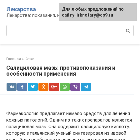
Перейти
Лекарства
Для любых предложений по
к
Лекарства: показания, инструкция, аналоги
сайту: irknotary@cp9.ru
контенту
Поиск:
Главная
»
Кожа
Салициловая мазь: противопоказания и
особенности применения
Фармакология предлагает немало средств для лечения
кожных патологий. Одним из таких препаратов является
салициловая мазь. Она содержит салициловую кислоту,
которую итальянский ученый синтезировал из ивовой
коры. Зная особенности препарата, его возможности,