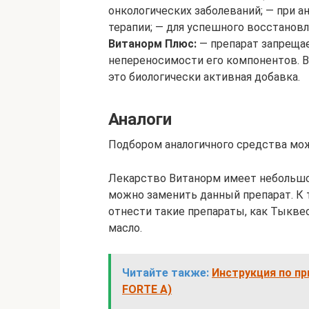
онкологических заболеваний; — при а
терапии; — для успешного восстанов
Витанорм Плюс:
— препарат запреща
непереносимости его компонентов. В
это биологически активная добавка.
Аналоги
Подбором аналогичного средства мож
Лекарство Витанорм имеет небольшо
можно заменить данный препарат. К
отнести такие препараты, как Тыквео
масло.
Читайте также:
Инструкция по п
FORTE A)