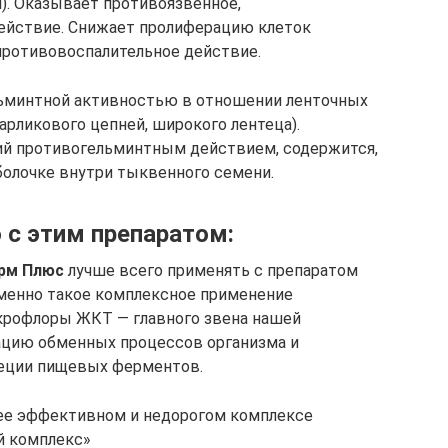
я). Оказывает противоязвенное,
действие. Снижает пролиферацию клеток
противовоспалительное действие.
ьминтной активностью в отношении ленточных
 карликового цепней, широкого лентеца).
щий противогельминтным действием, содержится,
болочке внутри тыквенного семени.
с этим препаратом:
рм Плюс
лучше всего применять с препаратом
менно такое комплексное применение
икрофлоры ЖКТ — главного звена нашей
ацию обменных процессов организма и
реции пищевых ферментов.
ее эффективном и недорогом комплексе
й комплекс»