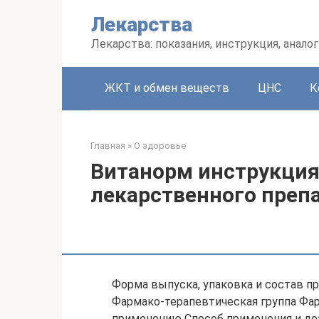
Перейти
Лекарства
к
контенту
Лекарства: показания, инструкция, аналог
ЖКТ и обмен веществ
ЦНС
К
Главная
»
О здоровье
Витанорм инструкция
лекарственного преп
Форма выпуска, упаковка и состав п
Фармако-терапевтическая группа Фа
применению Способ применения и до