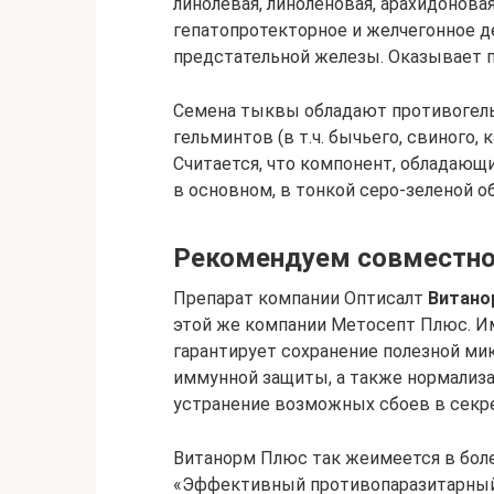
линолевая, линоленовая, арахидонова
гепатопротекторное и желчегонное 
предстательной железы. Оказывает 
Семена тыквы обладают противогел
гельминтов (в т.ч. бычьего, свиного,
Считается, что компонент, обладаю
в основном, в тонкой серо-зеленой о
Рекомендуем совместно 
Препарат компании Оптисалт
Витано
этой же компании Метосепт Плюс. И
гарантирует сохранение полезной м
иммунной защиты, а также нормализ
устранение возможных сбоев в сек
Витанорм Плюс так жеимеется в бол
«Эффективный противопаразитарны