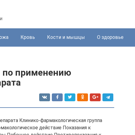
и
ожа
Кровь
Кости и мышцы
О здоровье
 по применению
арата
репарата Клинико-фармакологическая группа
рмакологическое действие Показания к
зы Побочное действие Противопоказания к