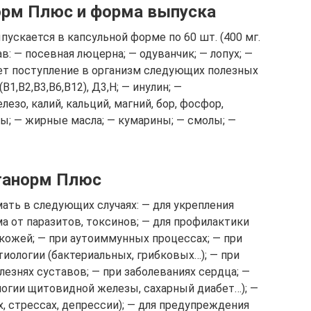
орм Плюс и форма выпуска
ускается в капсульной форме по 60 шт. (400 мг.
в: — посевная люцерна; — одуванчик; — лопух; —
ет поступление в организм следующих полезных
В1,В2,В3,В6,В12), Д3,Н; — инулин; —
езо, калий, кальций, магний, бор, фосфор,
ны; — жирные масла; — кумарины; — смолы; —
итанорм Плюс
ать в следующих случаях: — для укрепления
а от паразитов, токсинов; — для профилактики
кожей; — при аутоиммунных процессах; — при
иологии (бактериальных, грибковых…); — при
лезнях суставов; — при заболеваниях сердца; —
логии щитовидной железы, сахарный диабет…); —
, стрессах, депрессии); — для предупреждения