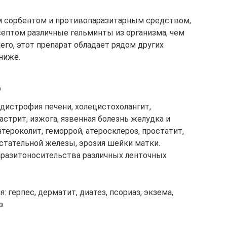
 сорбентом и противопаразитарным средством,
ептом различные гельминты из организма, чем
го, этот препарат обладает рядом других
ниже.
ю
 дистрофия печени, холецистохолангит,
стрит, изжога, язвенная болезнь желудка и
тероколит, геморрой, атеросклероз, простатит,
стательной железы, эрозия шейки матки.
аразитоносительства различных ленточных
 герпес, дерматит, диатез, псориаз, экзема,
з.