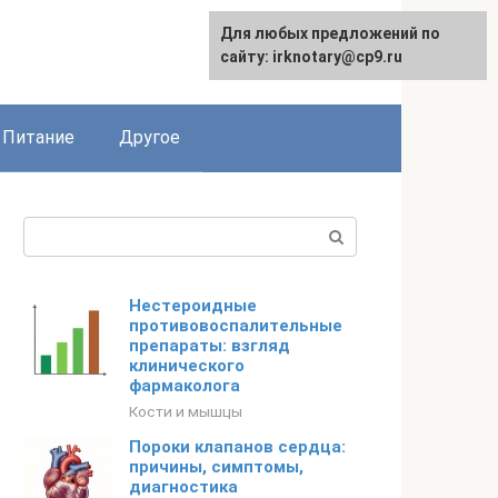
Для любых предложений по
сайту: irknotary@cp9.ru
Питание
Другое
Поиск:
Нестероидные
противовоспалительные
препараты: взгляд
клинического
фармаколога
Кости и мышцы
Пороки клапанов сердца:
причины, симптомы,
диагностика