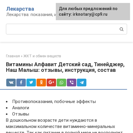
Перейти
Лекарства
Для любых предложений по
к
Лекарства: показания, инструкция, аналоги
сайту: irknotary@cp9.ru
контенту
Поиск:
Главная
»
ЖКТ и обмен веществ
Витамины Алфавит Детский сад, Тинейджер,
Наш Малыш: отзывы, инструкция, состав
Противопоказания, побочные эффекты
Аналоги
Отзывы
В дошкольном возрасте дети нуждаются в
максимальном количестве витаминно-минеральных
веществ. Так как питание в полной мере не восполняет