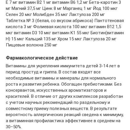
Е 7 мг витамин B2 1 мг витамин B6 1,2 мг Бета-каротин 3
мг Магний 37,5 мг Цинк 8 мг Марганец 1 мг Йод 100 мкг
Селен 20 мкг Молибден 35 мкг Лактулоза 200 мг
Таблетка № 3 (белая, со вкусом абрикоса) Пантотеновая
кислота 3 мг Фолиевая кислота 100 мкг витамин B12 1,5
мкг витамин D3 10 мкг витамин K1 55 мкг Биотин(витамин
H) 15 мкг Кальций 135 мг Хром 15 мкг Лактулоза 20 мг
Пищевые волокна 250 мг
Фармакологическое действие
Витамины для укрепления иммунитета детей 3-14 лет в
период простуд и гриппа. В состав входят все
необходимые витамины и минералы для нормального
роста и развития ребенка. Обогащен пребиотиками. Без
консервантов, искусственных ароматизаторов и
красителей. В отличие от других комплексов разработан
с учетом научных рекомендаций по раздельному и
совместному приему полезных веществ. В результате
вероятность аллергических реакций сведена к минимуму,
а витаминная профилактика эффективнее в среднем на
30–50%.