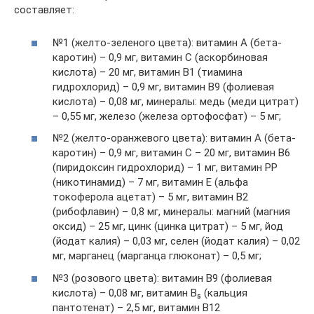
составляет:
№1 (желто-зеленого цвета): витамин A (бета-
каротин) – 0,9 мг, витамин C (аскорбиновая
кислота) – 20 мг, витамин B1 (тиамина
гидрохлорид) – 0,9 мг, витамин B9 (фолиевая
кислота) – 0,08 мг, минералы: медь (меди цитрат)
– 0,55 мг, железо (железа ортофосфат) – 5 мг;
№2 (желто-оранжевого цвета): витамин A (бета-
каротин) – 0,9 мг, витамин C – 20 мг, витамин B6
(пиридоксин гидрохлорид) – 1 мг, витамин PP
(никотинамид) – 7 мг, витамин E (альфа
токоферола ацетат) – 5 мг, витамин B2
(рибофлавин) – 0,8 мг, минералы: магний (магния
оксид) – 25 мг, цинк (цинка цитрат) – 5 мг, йод
(йодат калия) – 0,03 мг, селен (йодат калия) – 0,02
мг, марганец (марганца глюконат) – 0,5 мг;
№3 (розового цвета): витамин B9 (фолиевая
кислота) – 0,08 мг, витамин B₅ (кальция
пантотенат) – 2,5 мг, витамин B12