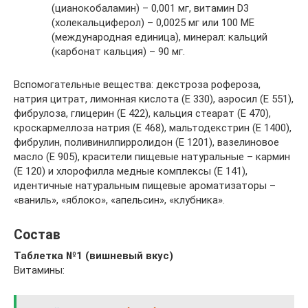
(цианокобаламин) – 0,001 мг, витамин D3
(холекальциферол) – 0,0025 мг или 100 МЕ
(международная единица), минерал: кальций
(карбонат кальция) – 90 мг.
Вспомогательные вещества: декстроза рофероза,
натрия цитрат, лимонная кислота (Е 330), аэросил (Е 551),
фибрулоза, глицерин (Е 422), кальция стеарат (Е 470),
кроскармеллоза натрия (Е 468), мальтодекстрин (Е 1400),
фибрулин, поливинилпирролидон (Е 1201), вазелиновое
масло (Е 905), красители пищевые натуральные – кармин
(Е 120) и хлорофилла медные комплексы (Е 141),
идентичные натуральным пищевые ароматизаторы –
«ваниль», «яблоко», «апельсин», «клубника».
Состав
Таблетка №1 (вишневый вкус)
Витамины: