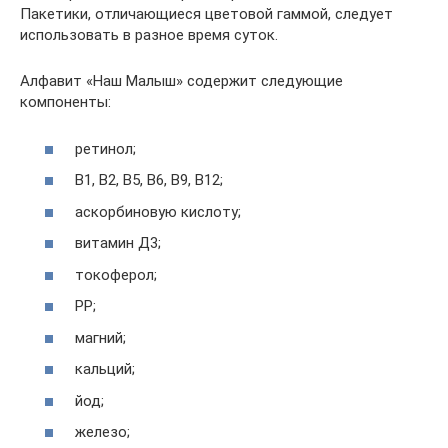
Пакетики, отличающиеся цветовой гаммой, следует
использовать в разное время суток.
Алфавит «Наш Малыш» содержит следующие
компоненты:
ретинол;
В1, В2, В5, В6, В9, В12;
аскорбиновую кислоту;
витамин Д3;
токоферол;
РР;
магний;
кальций;
йод;
железо;