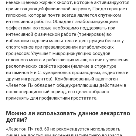
ненасыщенных жирных кислот, которые активизируются
при истощающей физической нагрузке; Предотвращает
гипоксию, которая почти всегда является спутником
интенсивной работы; Обладает анаболизирующими
эффектами, которые необходимо поддержать при
интенсивной физической работе (тренировке) во
избежании падения массы тела и деструкции белков у
спортсменов при превалировании катаболических
процессов; Улучшает микроциркуляцию сосудов
головного мозга и работающих мышц за счет улучшения
реологических свойств крови (наличие в структуре
витаминов Е и С, кумариновых производных, экдистена и
других ингредиентов). Комбинированный адаптоген
«Леветон П» обладает общеукрепляющим действием в
послеоперационный период, его целесообразно
применять для профилактики простатита.
Можно ли использовать данное лекарство
детям?
«Леветон П» таб. 60 не рекомендуется использовать
лицам, не достигшим восемнадцатилетнего возраста.