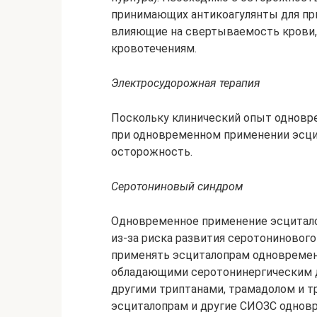
принимающих антикоагулянты для пр
влияющие на свертываемость крови, 
кровотечениям.
Электросудорожная терапия
Поскольку клинический опыт одновре
при одновременном применении эсци
осторожность.
Серотониновый синдром
Одновременное применение эсцитало
из-за риска развития серотониновог
применять эсциталопрам одновремен
обладающими серотонинергическим д
другими триптанами, трамадолом и 
эсциталопрам и другие СИОЗС одновр