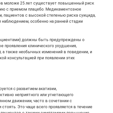
ов моложе 25 лет существует повышенный риск
нию с приемом плацебо. Медикаментозное
ти, пациентов с высокой степенью риска суицида,
наблюдением, особенно на ранней стадии
пациентами) должны быть предупреждены о
е проявления клинического ухудшения,
, а также необычных изменений в поведении, и
ой консультацией при появлении этих
ется с развитием акатизии,
ктивно неприятного или угнетающего
янном движении, часто в сочетании с
 стоять. Это чаще всего проявляется в течение
 У пациентов с такими симптомами повышение