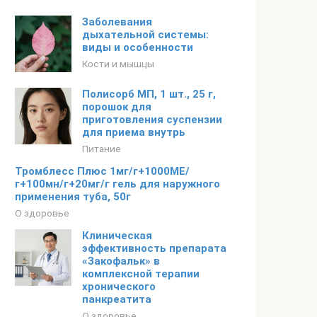
Заболевания
дыхательной системы:
виды и особенности
Кости и мышцы
Полисорб МП, 1 шт., 25 г,
порошок для
приготовления суспензии
для приема внутрь
Питание
Тромблесс Плюс 1мг/г+1000МЕ/
г+100мн/г+20мг/г гель для наружного
применения туба, 50г
О здоровье
Клиническая
эффективность препарата
«Закофальк» в
комплексной терапии
хронического
панкреатита
О здоровье