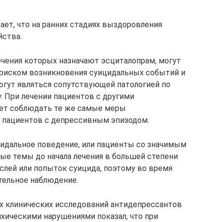
ает, что на ранних стадиях выздоровления
йства.
ечения которых назначают эсциталопрам, могут
риском возникновения суицидальных событий и
могут являться сопутствующей патологией по
 При лечении пациентов с другими
ет соблюдать те же самые меры
и пациентов с депрессивным эпизодом.
идальное поведение, или пациенты со значимым
е темы до начала лечения в большей степени
лей или попыток суицида, поэтому во время
тельное наблюдение.
х клинических исследований антидепрессантов
ихическими нарушениями показал, что при