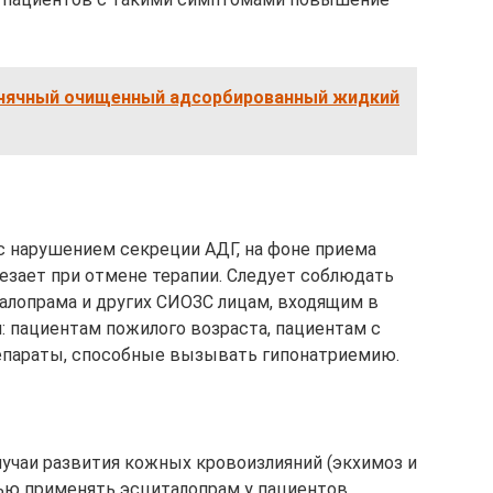
нячный очищенный адсорбированный жидкий
с нарушением секреции АДГ, на фоне приема
езает при отмене терапии. Следует соблюдать
алопрама и других СИОЗС лицам, входящим в
: пациентам пожилого возраста, пациентам с
епараты, способные вызывать гипонатриемию.
учаи развития кожных кровоизлияний (экхимоз и
ью применять эсциталопрам у пациентов,