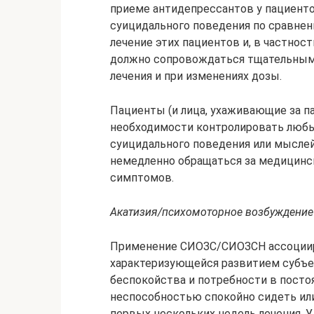
приеме антидепрессантов у пациент
суицидального поведения по сравне
лечение этих пациентов и, в частнос
должно сопровождаться тщательным 
лечения и при изменениях дозы.
Пациенты (и лица, ухаживающие за 
необходимости контролировать любы
суицидального поведения или мыслей
немедленно обращаться за медицинск
симптомов.
Акатизия/психомоторное возбуждение
Применение СИОЗС/СИОЗСН ассоцииру
характеризующейся развитием субъе
беспокойства и потребности в посто
неспособностью спокойно сидеть или
первых нескольких недель лечения.