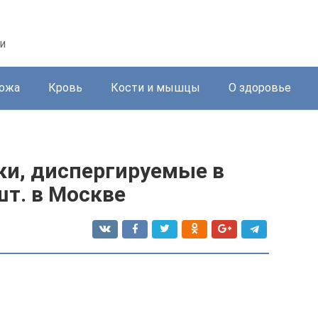
и
ожа
Кровь
Кости и мышцы
О здоровье
ки, диспергируемые в
шт. в Москве