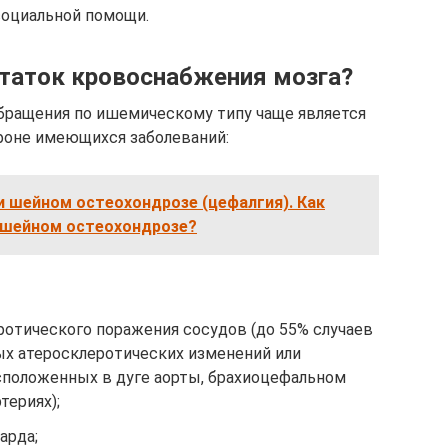
оциальной помощи.
таток кровоснабжения мозга?
бращения по ишемическому типу чаще является
 фоне имеющихся заболеваний:
и шейном остеохондрозе (цефалгия). Как
и шейном остеохондрозе?
ротического поражения сосудов (до 55% случаев
х атеросклеротических изменений или
сположенных в дуге аорты, брахиоцефальном
териях);
арда;