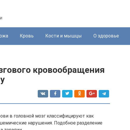
и
ожа
Кровь
Кости и мышцы
О здоровье
згового кровообращения
у
ови в головной мозг классифицируют как
ишемические нарушения. Подобное разделение
а терапии.