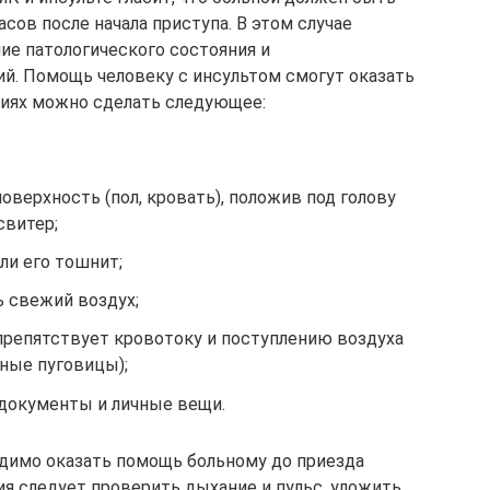
асов после начала приступа. В этом случае
е патологического состояния и
й. Помощь человеку с инсультом смогут оказать
виях можно сделать следующее:
оверхность (пол, кровать), положив под голову
свитер;
ли его тошнит;
ь свежий воздух;
препятствует кровотоку и поступлению воздуха
тные пуговицы);
документы и личные вещи.
одимо оказать помощь больному до приезда
ия следует проверить дыхание и пульс, уложить