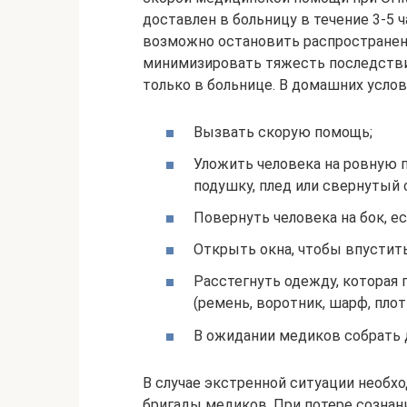
доставлен в больницу в течение 3-5 ч
возможно остановить распространени
минимизировать тяжесть последстви
только в больнице. В домашних усло
Вызвать скорую помощь;
Уложить человека на ровную п
подушку, плед или свернутый 
Повернуть человека на бок, ес
Открыть окна, чтобы впустит
Расстегнуть одежду, которая 
(ремень, воротник, шарф, пло
В ожидании медиков собрать 
В случае экстренной ситуации необх
бригады медиков. При потере сознан