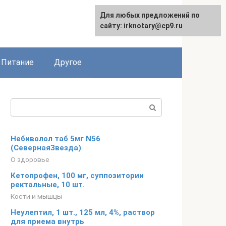
Для любых предложений по
сайту: irknotary@cp9.ru
Питание
Другое
Поиск:
Небиволол таб 5мг N56
(СевернаяЗвезда)
О здоровье
Кетопрофен, 100 мг, суппозитории
ректальные, 10 шт.
Кости и мышцы
Неулептил, 1 шт., 125 мл, 4%, раствор
для приема внутрь