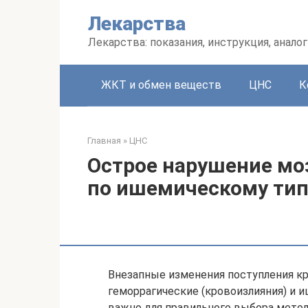
Перейти
Лекарства
к
контенту
Лекарства: показания, инструкция, аналог
ЖКТ и обмен веществ
ЦНС
К
Главная
»
ЦНС
Острое нарушение мо
по ишемическому тип
Внезапные изменения поступления кр
геморрагические (кровоизлияния) и 
важно для правильного выбора метод