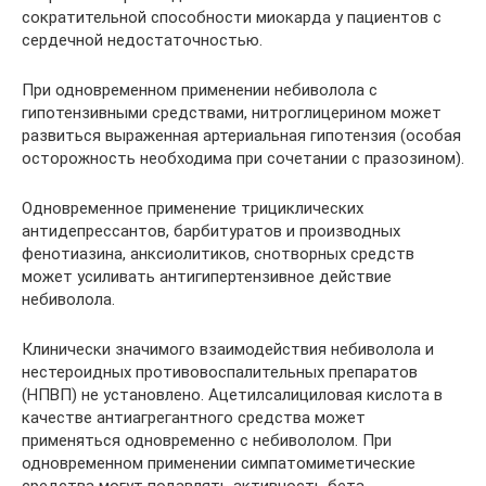
сократительной способности миокарда у пациентов с
сердечной недостаточностью.
При одновременном применении небиволола с
гипотензивными средствами, нитроглицерином может
развиться выраженная артериальная гипотензия (особая
осторожность необходима при сочетании с празозином).
Одновременное применение трициклических
антидепрессантов, барбитуратов и производных
фенотиазина, анксиолитиков, снотворных средств
может усиливать антигипертензивное действие
небиволола.
Клинически значимого взаимодействия небиволола и
нестероидных противовоспалительных препаратов
(НПВП) не установлено. Ацетилсалициловая кислота в
качестве антиагрегантного средства может
применяться одновременно с небивололом. При
одновременном применении симпатомиметические
средства могут подавлять активность бета-