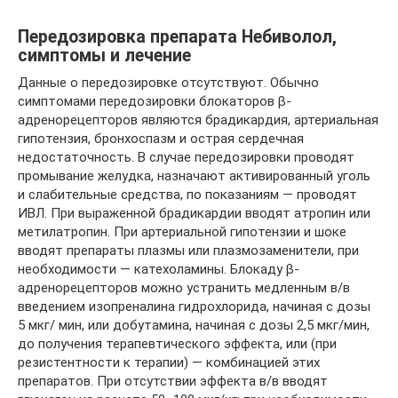
Передозировка препарата Небиволол,
симптомы и лечение
Данные о передозировке отсутствуют. Обычно
симптомами передозировки блокаторов β-
адренорецепторов являются брадикардия, артериальная
гипотензия, бронхоспазм и острая сердечная
недостаточность. В случае передозировки проводят
промывание желудка, назначают активированный уголь
и слабительные средства, по показаниям — проводят
ИВЛ. При выраженной брадикардии вводят атропин или
метилатропин. При артериальной гипотензии и шоке
вводят препараты плазмы или плазмозаменители, при
необходимости — катехоламины. Блокаду β-
адренорецепторов можно устранить медленным в/в
введением изопреналина гидрохлорида, начиная с дозы
5 мкг/ мин, или добутамина, начиная с дозы 2,5 мкг/мин,
до получения терапевтического эффекта, или (при
резистентности к терапии) — комбинацией этих
препаратов. При отсутствии эффекта в/в вводят