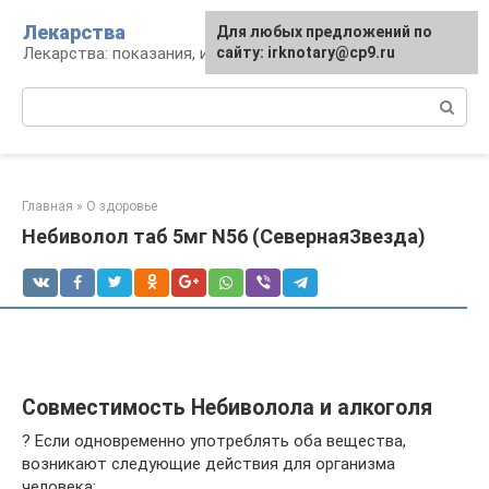
Перейти
Лекарства
Для любых предложений по
к
Лекарства: показания, инструкция, аналоги
сайту: irknotary@cp9.ru
контенту
Поиск:
Главная
»
О здоровье
Небиволол таб 5мг N56 (СевернаяЗвезда)
Совместимость Небиволола и алкоголя
? Если одновременно употреблять оба вещества,
возникают следующие действия для организма
человека: