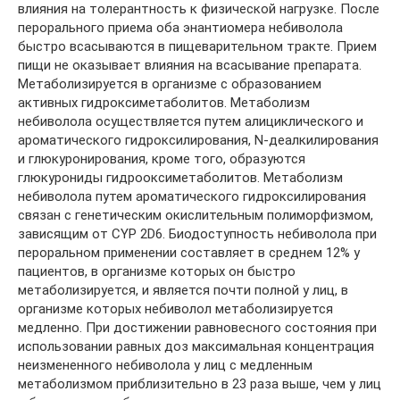
влияния на толерантность к физической нагрузке. После
перорального приема оба энантиомера небиволола
быстро всасываются в пищеварительном тракте. Прием
пищи не оказывает влияния на всасывание препарата.
Метаболизируется в организме с образованием
активных гидроксиметаболитов. Метаболизм
небиволола осуществляется путем алициклического и
ароматического гидроксилирования, N-деалкилирования
и глюкуронирования, кроме того, образуются
глюкурониды гидрооксиметаболитов. Метаболизм
небиволола путем ароматического гидроксилирования
связан с генетическим окислительным полиморфизмом,
зависящим от CYP 2D6. Биодоступность небиволола при
пероральном применении составляет в среднем 12% у
пациентов, в организме которых он быстро
метаболизируется, и является почти полной у лиц, в
организме которых небиволол метаболизируется
медленно. При достижении равновесного состояния при
использовании равных доз максимальная концентрация
неизмененного небиволола у лиц с медленным
метаболизмом приблизительно в 23 раза выше, чем у лиц