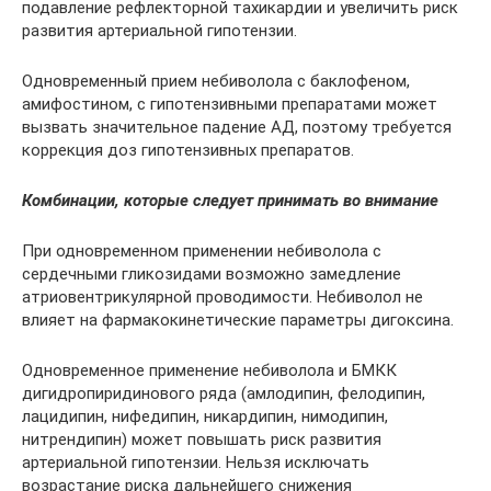
подавление рефлекторной тахикардии и увеличить риск
развития артериальной гипотензии.
Одновременный прием небиволола с баклофеном,
амифостином, с гипотензивными препаратами может
вызвать значительное падение АД, поэтому требуется
коррекция доз гипотензивных препаратов.
Комбинации, которые следует принимать во внимание
При одновременном применении небиволола с
сердечными гликозидами возможно замедление
атриовентрикулярной проводимости. Небиволол не
влияет на фармакокинетические параметры дигоксина.
Одновременное применение небиволола и БМКК
дигидропиридинового ряда (амлодипин, фелодипин,
лацидипин, нифедипин, никардипин, нимодипин,
нитрендипин) может повышать риск развития
артериальной гипотензии. Нельзя исключать
возрастание риска дальнейшего снижения