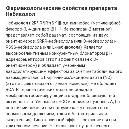
Фармакологические свойства препарата
Небиволол
Небиволол ([2R*[R*[R*(S*)]]]-α,α-иминобис-(метилен)бис6-
флюоро-3, 4-дигидро-2Н
—
1-бензопиран-2-метанол)
представляет собой рацемат, состоящий из двух
энантиомеров: SRRR-небиволола (или D-небиволола) и
RSSS-небиволола (или L-небиволола). Является
высокоселективным конкурентным блокатором β1-
адренорецепторов (этот эффект связан с D-
энантиомером) и обладает умеренным
вазодилатирующим эффектом за счет метаболического
взаимодействия с L-аргинином/оксидом азота (NO)
(этот эффект связан с L-энантиомером). Не обладает
ВСА. В терапевтических дозах не обладает
мембраностабилизирующей и α-адреноблокирующей
активностью. Уменьшает ЧСС и понижает уровень АД в
состоянии покоя и при нагрузке как у пациентов с
нормальным давлением, так и с АГ (артериальная
гипертензия). Гипотензивный эффект сохраняется при
длительном лечении. Не оказывает существенного