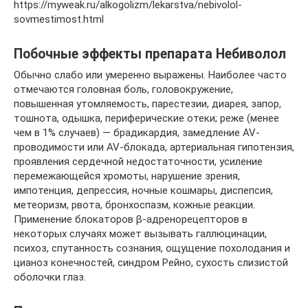
https://myweak.ru/alkogolizm/lekarstva/nebivolol-
sovmestimost.html
Побочные эффекты препарата Небиволол
Обычно слабо или умеренно выражены. Наиболее часто
отмечаются головная боль, головокружение,
повышенная утомляемость, парестезии, диарея, запор,
тошнота, одышка, периферические отеки; реже (менее
чем в 1% случаев) — брадикардия, замедление AV-
проводимости или AV-блокада, артериальная гипотензия,
проявления сердечной недостаточности, усиление
перемежающейся хромоты, нарушение зрения,
импотенция, депрессия, ночные кошмары, диспепсия,
метеоризм, рвота, бронхоспазм, кожные реакции.
Применение блокаторов β-адренорецепторов в
некоторых случаях может вызывать галлюцинации,
психоз, спутанность сознания, ощущение похолодания и
цианоз конечностей, синдром Рейно, сухость слизистой
оболочки глаз.