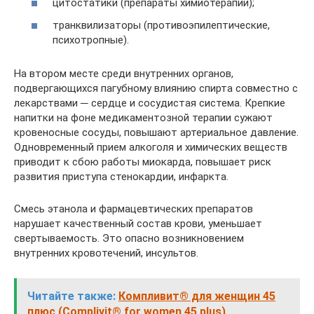
цитостатики (препараты химиотерапии);
транквилизаторы (противоэпилептические,
психотропные).
На втором месте среди внутренних органов,
подвергающихся пагубному влиянию спирта совместно с
лекарствами ─ сердце и сосудистая система. Крепкие
напитки на фоне медикаментозной терапии сужают
кровеносные сосуды, повышают артериальное давление.
Одновременный прием алкоголя и химических веществ
приводит к сбою работы миокарда, повышает риск
развития приступа стенокардии, инфаркта.
Смесь этанола и фармацевтических препаратов
нарушает качественный состав крови, уменьшает
свертываемость. Это опасно возникновением
внутренних кровотечений, инсультов.
Читайте также:
Компливит® для женщин 45
плюс (Complivit® for women 45 plus)