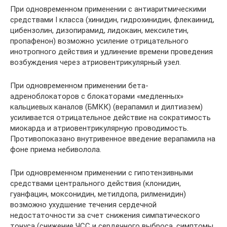
При одновременном применении с антиаритмическими
средствами I класса (хинидин, гидрохинидин, флекаинид,
цибензолин, дизопирамид, лидокаин, мексилетин,
пропафенон) возможно усиление отрицательного
инотропного действия и удлинение времени проведения
возбуждения через атриовентрикулярный узел.
При одновременном применении бета-
адреноблокаторов с блокаторами «медленных»
кальциевых каналов (БМКК) (верапамил и дилтиазем)
усиливается отрицательное действие на сократимость
миокарда и атриовентрикулярную проводимость.
Противопоказано внутривенное введение верапамила на
фоне приема небиволола.
При одновременном применении с гипотензивными
средствами центрального действия (клонидин,
гуанфацин, моксонидин, метилдопа, рилменидин)
возможно ухудшение течения сердечной
недостаточности за счет снижения симпатического
тонуса (снижение ЧСС и сердечного выброса, симптомы