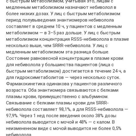
с быстрым метаболизмом; учитывая это, лицам с
медленным метаболизмом назначают небиволол в
более низких дозах. У лиц с быстрым метаболизмом
период полувыведения энантиомеров небиволола
составляет в среднем 10 ч, у пациентов с медленным
метаболизмом — в 3–5 раз дольше. У лиц с быстрым
метаболизмом концентрация RSSS-небиволола в плазме
несколько выше, чем SRRR-небиволола. У лиц с
медленным метаболизмом эта разница больше.
Состояние равновесной концентрации в плазме крови
для небиволола у большинства пациентов (лица с
быстрым метаболизмом) достигается в течение 24 ч, а
для гидроксиметаболитов — через несколько суток.
Фармакокинетика одинакова у пациентов различного
возраста. Оба энантиомера связываются с белками
плазмы крови, преимущественно с альбумином.
Связывание с белками плазмы крови для SRRR-
небиволола составляет 98,1%, а для RSSS-небиволола —
97,9%. Через 1 нед после введения около 38% дозы
небиволола выводится с мочой и 48% — с калом. В
неизмененном виде с мочой выводится не более 0,5%
небиволола.