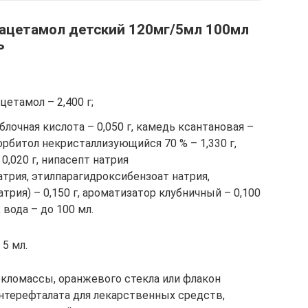
рацетамол детский 120мг/5мл 100мл
ь
етамол – 2,400 г;
лочная кислота – 0,050 г, камедь ксантановая –
 сорбитол некристаллизующийся 70 % – 1,330 г,
0,020 г, нипасепт натрия
трия, этилпарагидроксибензоат натрия,
рия) – 0,150 г, ароматизатор клубничный – 0,100
, вода – до 100 мл.
 5 мл.
екломассы, оранжевого стекла или флакон
нтерефталата для лекарственных средств,