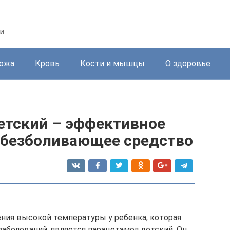
и
ожа
Кровь
Кости и мышцы
О здоровье
етский – эффективное
безболивающее средство
ия высокой температуры у ребенка, которая
аболеваний, является парацетамол детский. Он