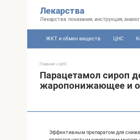
Перейти
Лекарства
к
контенту
Лекарства: показания, инструкция, аналог
ЖКТ и обмен веществ
ЦНС
К
Главная
»
ЦНС
Парацетамол сироп д
жаропонижающее и о
Эффективным препаратом для снижен
является частым симптомом многих з