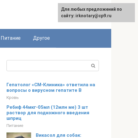
Для любых предложений по
сайту: irknotary@cp9.ru
Питание
Другое
Поиск:
Гепатолог «СМ-Клиника» ответила на
вопросы о вирусном гепатите В
Кровь
Ребиф 44мкг-05мл (12млн ме) 3 шт
раствор для подкожного введения
шприц
Питание
Викасол для собак: