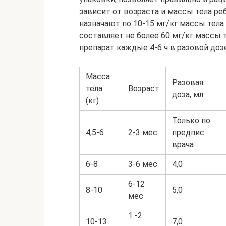
зависит от возраста и массы тела р
назначают по 10-15 мг/кг массы тела 
составляет не более 60 мг/кг массы
препарат каждые 4-6 ч в разовой дозе (
Масса
Разовая
тела
Возраст
доза, мл
(кг)
Только по
4,5-6
2-3 мес
предпис.
врача
6-8
3-6 мес
4,0
6-12
8-10
5,0
мес
1 -2
10-13
7,0