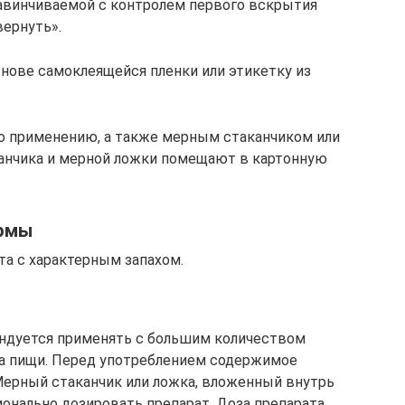
винчиваемой с контролем первого вскрытия
ернуть».
снове самоклеящейся пленки или этикетку из
о применению, а также мерным стаканчиком или
канчика и мерной ложки помещают в картонную
ормы
та с характерным запахом.
ндуется применять с большим количеством
ма пищи. Перед употреблением содержимое
Мерный стаканчик или ложка, вложенный внутрь
ионально дозировать препарат. Доза препарата