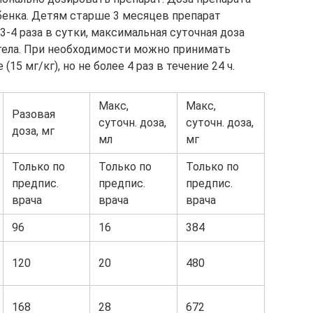
ебенка. Детям старше 3 месяцев препарат
3-4 раза в сутки, максимальная суточная доза
 тела. При необходимости можно принимать
15 мг/кг), но не более 4 раз в течение 24 ч.
Макс,
Макс,
Разовая
суточн. доза,
суточн. доза,
доза, мг
мл
мг
Только по
Только по
Только по
предпис.
предпис.
предпис.
врача
врача
врача
96
16
384
120
20
480
168
28
672