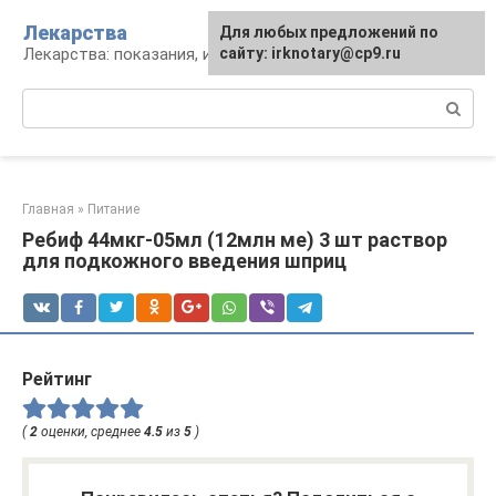
Перейти
Лекарства
Для любых предложений по
к
Лекарства: показания, инструкция, аналоги
сайту: irknotary@cp9.ru
контенту
Поиск:
Главная
»
Питание
Ребиф 44мкг-05мл (12млн ме) 3 шт раствор
для подкожного введения шприц
Рейтинг
(
2
оценки, среднее
4.5
из
5
)