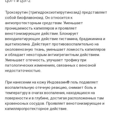
ЦОГ-1 и ЦОГ-2.
Троксерутин (тригидроксиэтилрутинозид) представляет
собой биофлавоноид. Он относится к
ангиопротекторным средствам. Уменьшает
проницаемость капилляров и проявляет
венотонизирующее действие. Блокирует
венодилатирующее действие гистамина, брадикинина и
ацетилхолина. Действует противовоспалительно на
околовенозную ткань, уменьшает ломкость капилляров
и обладает некоторым антиагрегантным действием.
Уменьшает отечность, улучшает трофику при
патологических изменениях, связанных с венозной
недостаточностью.
При нанесении на кожу Индовазин® гель подавляет
воспалительную отечную реакцию, снимает боль и
температуру в очагах воспаления, находящихся на
поверхности и в глубине, достигая расположенных там
кровеносных сосудов. Проявляет венотонизирующее и
капилляропротекторное действие.