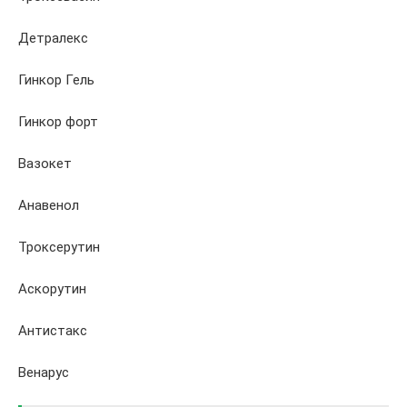
Детралекс
Гинкор Гель
Гинкор форт
Вазокет
Анавенол
Троксерутин
Аскорутин
Антистакс
Венарус