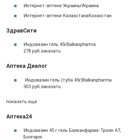
Интернет-аптеки УкраиныУкраина
Интернет-аптеки КазахстанаКазахстан
ЗдравСити
Индовазин гель 45гBalkanpharma
278 руб.заказать
Аптека Диалог
Индовазин гель (туба 45г)Balkanpharma
303 руб.заказать
показать еще
Аптека24
Индовазин 45 г гель Балканфарма-Троян АТ,
Болгарія