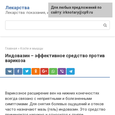
Перейти
Лекарства
Для любых предложений по
к
Лекарства: показания, инструкция, аналоги
сайту: irknotary@cp9.ru
контенту
Поиск:
Главная
»
Кости и мышцы
Индовазин – эффективное средство против
варикоза
Варикозное расширение вен на нижних конечностях
всегда связано с неприятными и болезненными
симптомами. Для снятия болевых ощущений и отеков
часто назначают мазь (гель) индовазин. Это средство
применяется наружно и относится к группе