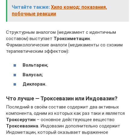
Читайте также:
Хило комод: показания,
побочные реакции
Структурным аналогом (медикамент с идентичным
составом) выступает
Троксиметацин
.
Фармакологические аналоги (медикаменты со схожим
терапевтическим эффектом):
Вольтарен;
Валусал;
Диклоран.
Что лучше — Троксевазин или Индовазин?
Последний в своём составе содержит два активных
компонента, одним из которых как раз таки и является
Троксерутин
– основное действующее вещество
Троксевазина
. Индовазин дополнительно содержит
Индометацин, который оказывает выраженное