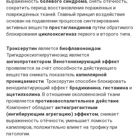
выраженность
болевого синдрома
, снять отёчность,
сократить период восстановления поражённых и
повреждённых тканей. Главный принцип воздействия
основан на подавлении процессов синтезирования
активных веществ
простагландинов
путём обратимого
блокирования
циклооксигеназ
первого и второго типа.
Троксерутин
является
биофлавоноидом
.
Тригидроксиэтилрутинозид является
ангиопротектором
.
Венотонизирующий эффект
проявляется за счёт способности действующего
вещества снижать показатель
капиллярной
проницаемости
. Троксерутин способен блокировать
венодилатирующий эффект
брадикинина
,
гистамина
и
ацетилхолина
. В отношении околовенозной ткани
проявляется
противовоспалительное действие
.
Компонент обладает
антиагрегантным
(ингибирующим агрегацию) эффектом
, снижает
выраженность отёчности, уменьшает ломкость
капилляров, положительно влияет на трофику при
патологии.