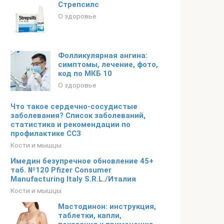
Стрепсилс
О здоровье
Фолликулярная ангина:
симптомы, лечение, фото,
код по МКБ 10
О здоровье
Что такое сердечно-сосудистые
заболевания? Список заболеваний,
статистика и рекомендации по
профилактике ССЗ
Кости и мышцы
Имедин безупречное обновление 45+
таб. №120 Pfizer Consumer
Manufacturing Italy S.R.L./Италия
Кости и мышцы
Мастодинон: инструкция,
таблетки, капли,