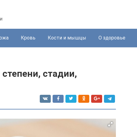
и
ожа
Кровь
Кости и мышцы
О здоровье
 степени, стадии,