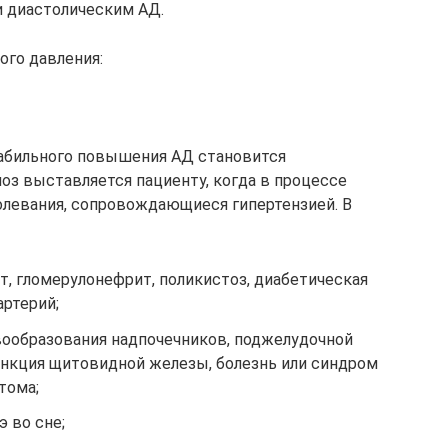
и диастолическим АД.
ого давления:
табильного повышения АД становится
ноз выставляется пациенту, когда в процессе
олевания, сопровождающиеся гипертензией. В
т, гломерулонефрит, поликистоз, диабетическая
артерий;
ообразования надпочечников, поджелудочной
ункция щитовидной железы, болезнь или синдром
тома;
 во сне;