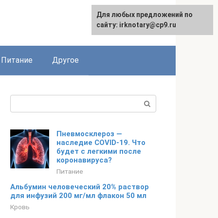
Для любых предложений по
сайту: irknotary@cp9.ru
Питание
Другое
Поиск:
Пневмосклероз —
наследие COVID-19. Что
будет с легкими после
коронавируса?
Питание
Альбумин человеческий 20% раствор
для инфузий 200 мг/мл флакон 50 мл
Кровь