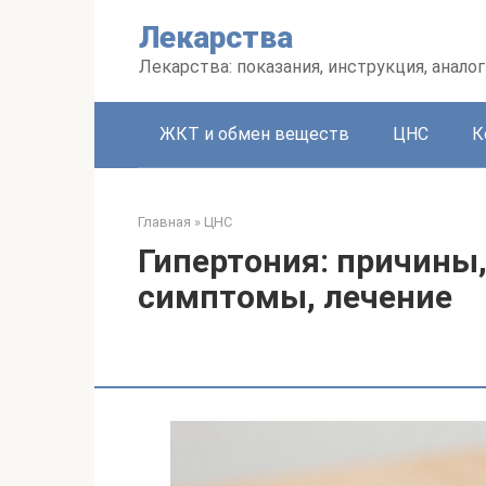
Перейти
Лекарства
к
контенту
Лекарства: показания, инструкция, аналог
ЖКТ и обмен веществ
ЦНС
К
Главная
»
ЦНС
Гипертония: причины,
симптомы, лечение