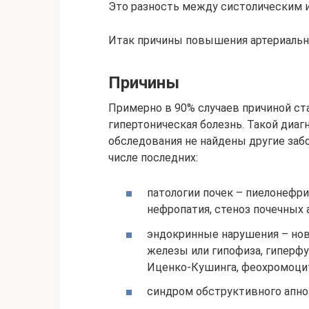
Это разность между систолическим 
Итак причины повышения артериальн
Причины
Примерно в 90% случаев причиной с
гипертоническая болезнь. Такой диаг
обследования не найдены другие заб
числе последних:
патологии почек – пиелонефри
нефропатия, стеноз почечных 
эндокринные нарушения – нов
железы или гипофиза, гиперф
Иценко-Кушинга, феохромоци
синдром обструктивного апноэ