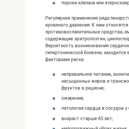
пороки клапана или атероскле
Регулярное применение ряда лекарс
кровяного давления. К ним относятс
противовоспалительные средства, а
содержащие эритропоэтин, циклоспор
Вероятность возникновения сердечно
гипертонической болезни, находится
факторами риска:
неправильное питание, включ
насыщенных жиров и трансжир
фруктов в рационе;
ожирение;
патологии сердца и сосудов у
возраст старше 65 лет;
малоподвижный образ жизни;