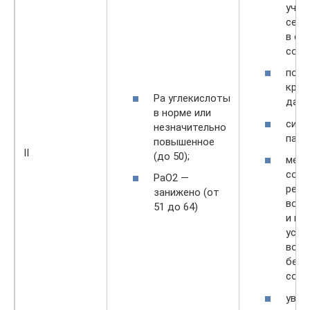
учащ
серд
в сп
сост
повы
кров
Ра углекислоты
давл
в норме или
сине
незначительно
паль
повышенное
II
(до 50);
меня
сост
РаО2 —
ребе
занижено (от
возм
51 до 64)
и по
уста
возб
бесп
сост
увел