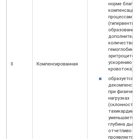
норме благод
компенсацио
процессам
(гипервентиля
образованию
дополнитель
количества
гемоглобина 
эритроцитов,
ускорению
II
Компенсированная
кровотока);
образуется
декомпенсац
при физическ
нагрузках
(склонность 
тахикардии,
уменьшается
глубина дыхан
отчетливо
проявляется