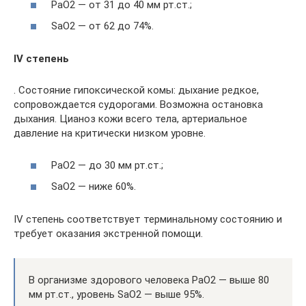
РаО2 — от 31 до 40 мм рт.ст.;
SаО2 — от 62 до 74%.
IV степень
. Состояние гипоксической комы: дыхание редкое,
сопровождается судорогами. Возможна остановка
дыхания. Цианоз кожи всего тела, артериальное
давление на критически низком уровне.
РаО2 — до 30 мм рт.ст.;
SаО2 — ниже 60%.
IV степень соответствует терминальному состоянию и
требует оказания экстренной помощи.
В организме здорового человека РаО2 — выше 80
мм рт.ст., уровень SаО2 — выше 95%.