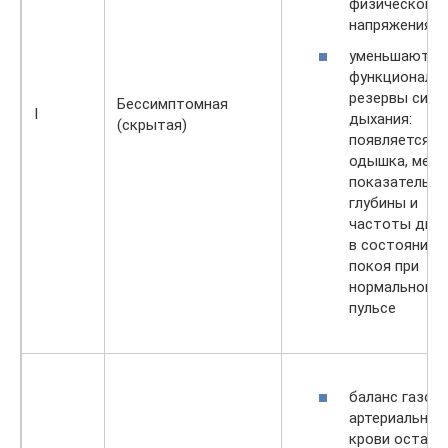
физического
напряжения;
уменьшаются
функциональ
резервы сис
Бессимптомная
I
дыхания:
(скрытая)
появляется
одышка, меня
показатель
глубины и
частоты дых
в состоянии
покоя при
нормальном
пульсе
баланс газов 
артериальной
крови остает