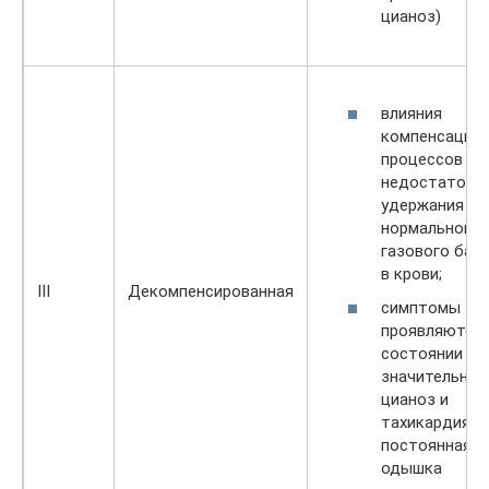
цианоз)
влияния
компенсацио
процессов
недостаточн
удержания
нормального
газового бал
в крови;
III
Декомпенсированная
симптомы
проявляются 
состоянии по
значительные
цианоз и
тахикардия,
постоянная
одышка