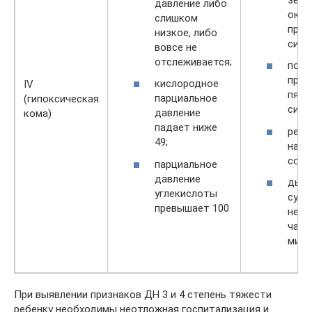
давление либо
окра
слишком
прио
низкое, либо
синю
вовсе не
отслеживается;
по в
проя
кислородное
IV
пятн
парциальное
(гипоксическая
синю
давление
кома)
падает ниже
ребе
49;
нахо
созн
парциальное
давление
дыха
углекислоты
судо
превышает 100
нест
част
мину
При выявлении признаков ДН 3 и 4 степень тяжести
ребенку необходимы неотложная госпитализация и