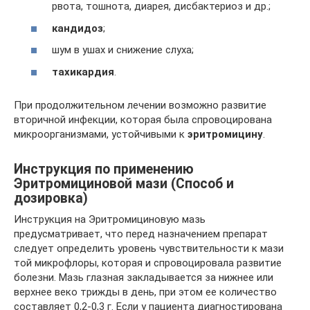
рвота, тошнота, диарея, дисбактериоз и др.;
кандидоз
;
шум в ушах и снижение слуха;
тахикардия
.
При продолжительном лечении возможно развитие
вторичной инфекции, которая была спровоцирована
микроорганизмами, устойчивыми к
эритромицину
.
Инструкция по применению
Эритромициновой мази (Способ и
дозировка)
Инструкция на Эритромициновую мазь
предусматривает, что перед назначением препарат
следует определить уровень чувствительности к мази
той микрофлоры, которая и спровоцировала развитие
болезни. Мазь глазная закладывается за нижнее или
верхнее веко трижды в день, при этом ее количество
составляет 0,2-0,3 г. Если у пациента диагностирована