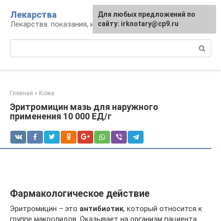
Перейти
Лекарства
Для любых предложений по
к
Лекарства: показания, инструкция, аналоги
сайту: irknotary@cp9.ru
контенту
Поиск:
Главная
»
Кожа
Эритромицин мазь для наружного
применения 10 000 ЕД/г
Фармакологическое действие
Эритромицин – это
антибиотик
, который относится к
группе макролидов. Оказывает на организм пациента