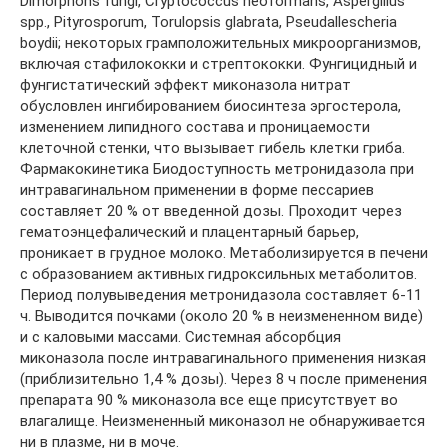
Dimorphons fungi, Cryptococcus neoformans, Aspergillus
spp., Pityrosporum, Torulopsis glabrata, Pseudallescheria
boydii; некоторых грамположительных микроорганизмов,
включая стафилококки и стрептококки. Фунгицидный и
фунгистатический эффект миконазола нитрат
обусловлен ингибированием биосинтеза эргостерола,
изменением липидного состава и проницаемости
клеточной стенки, что вызывает гибель клетки гриба.
Фармакокинетика Биодоступность метронидазола при
интравагинальном применении в форме пессариев
составляет 20 % от введенной дозы. Проходит через
гематоэнцефалический и плацентарный барьер,
проникает в грудное молоко. Метаболизируется в печени
с образованием активных гидроксильных метаболитов.
Период полувыведения метронидазола составляет 6-11
ч. Выводится почками (около 20 % в неизмененном виде)
и с каловыми массами. Системная абсорбция
миконазола после интравагинального применения низкая
(приблизительно 1,4 % дозы). Через 8 ч после применения
препарата 90 % миконазола все еще присутствует во
влагалище. Неизмененный миконазол не обнаруживается
ни в плазме, ни в моче.