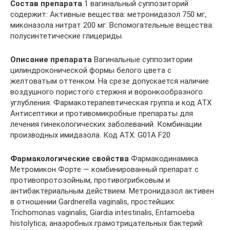
Состав препарата
1 вагинальный суппозиторий
содержит: Активные вещества: метронидазол 750 мг,
миконазолa нитрат 200 мг. Вспомогательные вещества:
полусинтетические глицериды.
Описание препарата
Вагинальные суппозитории
цилиндроконической формы белого цвета с
желтоватым оттенком. На срезе допускается наличие
воздушного пористого стержня и воронкообразного
углубления. Фармакотерапевтическая группа и код АТХ
Антисептики и противомикробные препараты для
лечения гинекологических заболеваний. Комбинации
производных имидазола. Код АТX: G01A F20
Фармакологические свойства
Фармакодинамика
Метромикон Форте — комбинированный препарат с
противопротозойным, противогрибковым и
антибактериальным действием. Метронидазол активен
в отношении Gardnerella vaginalis, простейших:
Trichomonas vaginalis, Giardia intestinalis, Entamoeba
histolytica; анаэробных грамотрицательных бактерий: