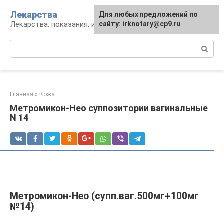
Перейти
Лекарства
Для любых предложений по
к
Лекарства: показания, инструкция, аналоги
сайту: irknotary@cp9.ru
контенту
Поиск:
Главная
»
Кожа
Метромикон-Нео суппозитории вагинальные
N 14
Метромикон-Нео (супп.ваг.500мг+100мг
№14)