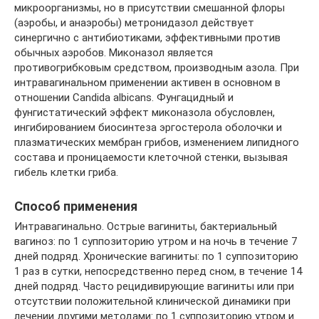
микроорганизмы, но в присутствии смешанной флоры
(аэробы, и анаэробы) метронидазол действует
синергично с антибиотиками, эффективными против
обычных аэробов. Миконазол является
противогрибковым средством, производным азола. При
интравагинальном применении активен в основном в
отношении Candida albicans. Фунгацидный и
фунгистатический эффект миконазола обусловлен,
ингибированием биосинтеза эргостерола оболочки и
плазматических мембран грибов, изменением липидного
состава и проницаемости клеточной стенки, вызывая
гибель клетки гриба.
Способ применения
Интравагинально. Острые вагиниты, бактериальный
вагиноз: по 1 суппозиторию утром и на ночь в течение 7
дней подряд. Хронические вагиниты: по 1 суппозиторию
1 раз в сутки, непосредственно перед сном, в течение 14
дней подряд. Часто рецидивирующие вагиниты или при
отсутствии положительной клинической динамики при
лечении другими методами: по 1 суппозиторию утром и