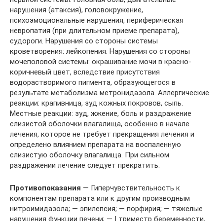
нарушения (атаксия), головокружение,
психоэмоциональные нарушения, периферическая
невропатия (при длительном приеме препарата),
судороги. Нарушения со стороны системы
кроветворения: лейкопения. Нарушения со стороны
мочеполовой системы: окрашивание мочи в красно-
коричневый цвет, вследствие присутствия
водорастворимого пигмента, образующегося в
результате метаболизма метронидазола. Аллергические
реакции: крапивница, зуд кожных покровов, сыпь.
Местные реакции: зуд, жжение, боль и раздражение
слизистой оболочки влагалища, особенно в начале
лечения, которое не требует прекращения лечения и
определено влиянием препарата на воспаленную
слизистую оболочку влагалища. При сильном
раздражении лечение следует прекратить.
Противопоказания
— Гиперчувствительность к
компонентам препарата или к другим производным
нитроимидазола; — эпилепсия; — порфирия; — тяжелые
нарушения функции печени; — I триместр беременности,