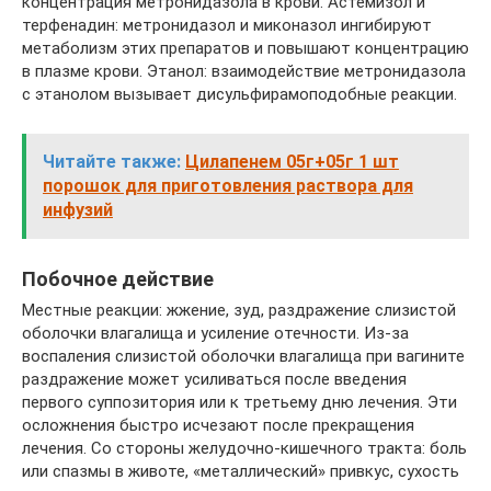
концентрация метронидазола в крови. Астемизол и
терфенадин: метронидазол и миконазол ингибируют
метаболизм этих препаратов и повышают концентрацию
в плазме крови. Этанол: взаимодействие метронидазола
с этанолом вызывает дисульфирамоподобные реакции.
Читайте также:
Цилапенем 05г+05г 1 шт
порошок для приготовления раствора для
инфузий
Побочное действие
Местные реакции: жжение, зуд, раздражение слизистой
оболочки влагалища и усиление отечности. Из-за
воспаления слизистой оболочки влагалища при вагините
раздражение может усиливаться после введения
первого суппозитория или к третьему дню лечения. Эти
осложнения быстро исчезают после прекращения
лечения. Со стороны желудочно-кишечного тракта: боль
или спазмы в животе, «металлический» привкус, сухость