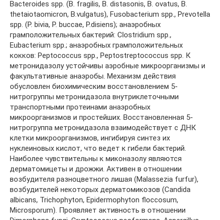
Bacteroides spp. (B. fragilis, B. distasоnis, B. ovatus, B.
thetaiotaomicron, B.vulgatus), Fusobacterium spp., Prevotella
spp. (P. bivia, P. buccae, P.disiens); анаэробных
грамположительных бактерий: Clostridium spp.,
Eubacterium spp.; анаэробных грамположительных
кокков: Peptococcus spp., Peptostreptococcus spp. К
метронидазолу устойчивы аэробные микроорганизмы и
факультативные анаэробы. Механизм действия
обусловлен биохимическим восстановлением 5-
нитрогруппы метронидазола внутриклеточными
транспортными протеинами анаэробных
микроорганизмов и простейших. Восстановленная 5-
нитрогруппа метронидазола взаимодействует с ДНК
клетки микроорганизмов, ингибируя синтез их
нуклеиновых кислот, что ведет к гибели бактерий.
Наиболее чувствительны к миконазолу являются
дерматомицеты и дрожжи. Активен в отношении
возбудителя разноцветного лишая (Malassezia furfur),
возбудителей некоторых дерматомикозов (Candida
albicans, Trichophyton, Epidermophyton floccosum,
Microsporum). Проявляет активность в отношении