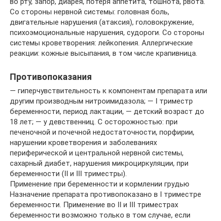
во рту, запор, диарея, потеря аппетита, тошнота, рвота.
Со стороны нервной системы: головная боль,
двигательные нарушения (атаксия), головокружение,
психоэмоциональные нарушения, судороги. Со стороны
системы кроветворения: лейкопения. Аллергические
реакции: кожные высыпания, в том числе крапивница.
Противопоказания
— гиперчувствительность к компонентам препарата или
другим производным нитроимидазола; — I триместр
беременности, период лактации, — детский возраст до
18 лет; — у девственниц. С осторожностью: при
печеночной и почечной недостаточности, порфирии,
нарушении кроветворения и заболеваниях
периферической и центральной нервной системы,
сахарный диабет, нарушения микроциркуляции, при
беременности (II и III триместры).
Применение при беременности и кормлении грудью
Назначение препарата противопоказано в I триместре
беременности. Применение во II и III триместрах
беременности возможно только в том случае, если