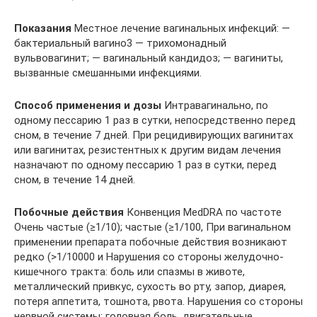
Показания
Местное лечение вагинальных инфекций: —
бактериальный вагино3 — трихомонадный
вульвовагинит; — вагинальный кандидоз; — вагиниты,
вызванные смешанными инфекциями.
Способ применения и дозы
Интравагинально, по
одному пессарию 1 раз в сутки, непосредственно перед
сном, в течение 7 дней. При рецидивирующих вагинитах
или вагинитах, резистентных к другим видам лечения
назначают по одному пессарию 1 раз в сутки, перед
сном, в течение 14 дней.
Побочные действия
Конвенция MedDRA по частоте
Очень частые (≥1/10); частые (≥1/100, При вагинальном
применении препарата побочные действия возникают
редко (>1/10000 и Нарушения со стороны желудочно-
кишечного тракта: боль или спазмы в животе,
металлический привкус, сухость во рту, запор, диарея,
потеря аппетита, тошнота, рвота. Нарушения со стороны
нервной системы: головная боль, двигательные