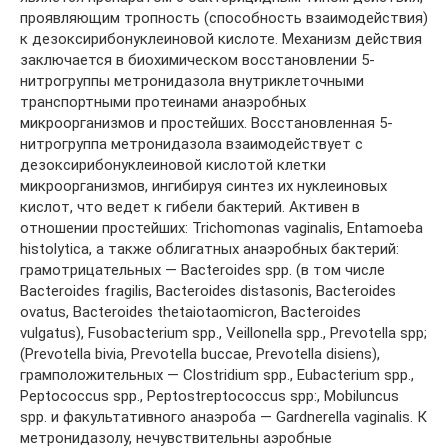
проявляющим тропность (способность взаимодействия)
к дезоксирибонуклеиновой кислоте. Механизм действия
заключается в биохимическом восстановлении 5-
нитрогруппы метронидазола внутриклеточными
транспортными протеинами анаэробных
микроорганизмов и простейших. Восстановленная 5-
нитрогруппа метронидазола взаимодействует с
дезоксирибонуклеиновой кислотой клетки
микроорганизмов, ингибируя синтез их нуклеиновых
кислот, что ведет к гибели бактерий. Активен в
отношении простейших: Trichomonas vaginalis, Entamoeba
histolytica, а также облигатных анаэробных бактерий:
грамотрицательных — Bacteroides spp. (в том числе
Bacteroides fragilis, Bacteroides distasonis, Bacteroides
ovatus, Bacteroides thetaiotaomicron, Bacteroides
vulgatus), Fusobacterium spp., Veillonella spp., Prevotella spp;
(Prevotella bivia, Prevotella buccae, Prevotella disiens),
грамположительных — Clostridium spp., Eubacterium spp.,
Peptococcus spp., Peptostreptococcus spp:, Mobiluncus
spp. и факультативного анаэроба — Gardnerella vaginalis. К
метронидазолу, нечувствительны аэробные