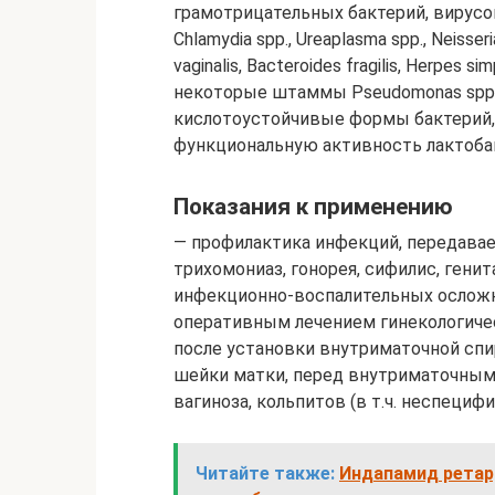
грамотрицательных бактерий, вирусов,
Chlamydia spp., Ureaplasma spp., Neisser
vaginalis, Bacteroides fragilis, Herpes
некоторые штаммы Pseudomonas spp., 
кислотоустойчивые формы бактерий, 
функциональную активность лактоба
Показания к применению
— профилактика инфекций, передавае
трихомониаз, гонорея, сифилис, генит
инфекционно-воспалительных осложн
оперативным лечением гинекологичес
после установки внутриматочной спир
шейки матки, перед внутриматочными
вагиноза, кольпитов (в т.ч. неспеци
Читайте также:
Индапамид ретард