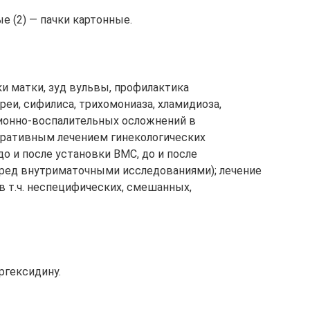
е (2) — пачки картонные.
и матки, зуд вульвы, профилактика
ореи, сифилиса, трихомониаза, хламидиоза,
ционно-воспалительных осложнений в
еративным лечением гинекологических
до и после установки ВМС, до и после
еред внутриматочными исследованиями); лечение
(в т.ч. неспецифических, смешанных,
ргексидину.