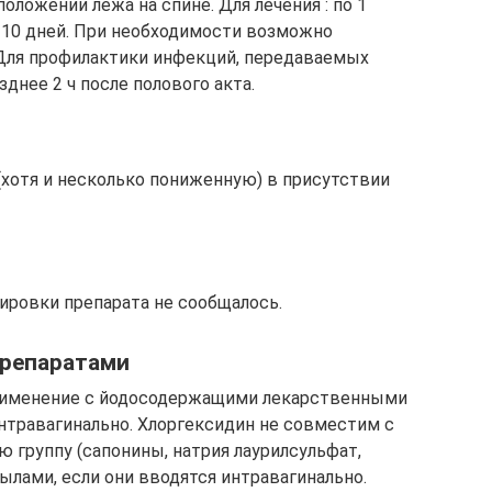
положении лежа на спине. Для лечения : по 1
7-10 дней. При необходимости возможно
. Для профилактики инфекций, передаваемых
днее 2 ч после полового акта.
(хотя и несколько пониженную) в присутствии
ировки препарата не сообщалось.
препаратами
рименение с йодосодержащими лекарственными
нтравагинально. Хлоргексидин не совместим с
 группу (сапонины, натрия лаурилсульфат,
ылами, если они вводятся интравагинально.