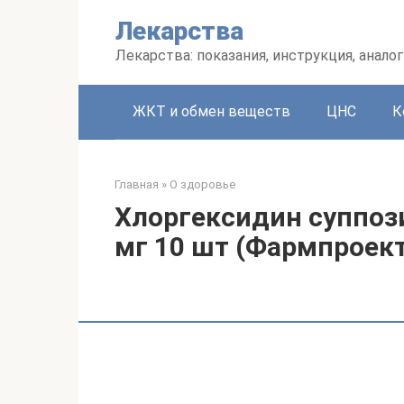
Перейти
Лекарства
к
контенту
Лекарства: показания, инструкция, аналог
ЖКТ и обмен веществ
ЦНС
К
Главная
»
О здоровье
Хлоргексидин суппоз
мг 10 шт (Фармпроект