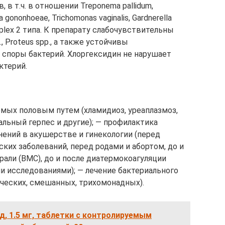
 в т.ч. в отношении Treponema pallidum,
ia gononhoeae, Trichomonas vaginalis, Gardnerella
 simplex 2 типа. К препарату слабочувствительны
Proteus spp., а также устойчивы
споры бактерий. Хлоргексидин не нарушает
ктерий.
мых половым путем (хламидиоз, уреаплазмоз,
альный герпес и другие); — профилактика
ений в акушерстве и гинекологии (перед
ких заболеваний, перед родами и абортом, до и
али (ВМС), до и после диатермокоагуляции
 исследованиями); — лечение бактериального
фических, смешанных, трихомонадных).
, 1.5 мг, таблетки с контролируемым