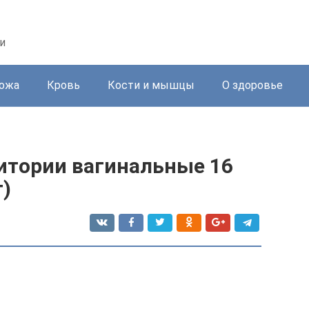
и
ожа
Кровь
Кости и мышцы
О здоровье
итории вагинальные 16
)