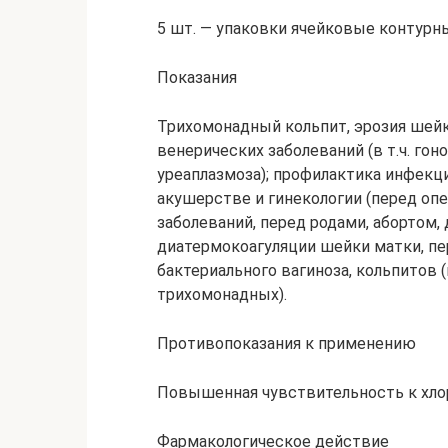
5 шт. — упаковки ячейковые контурны
Показания
Трихомонадный кольпит, эрозия шейк
венерических заболеваний (в т.ч. гон
уреаплазмоза); профилактика инфек
акушерстве и гинекологии (перед оп
заболеваний, перед родами, абортом, 
диатермокоагуляции шейки матки, п
бактериального вагиноза, кольпитов 
трихомонадных).
Противопоказания к применению
Повышенная чувствительность к хло
Фармакологическое действие