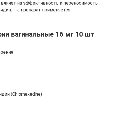
 влияет на эффективность и переносимость
дин, т.к. препарат применяется
рии вагинальные 16 мг 10 шт
ерения
ин (Chlorhexedine)