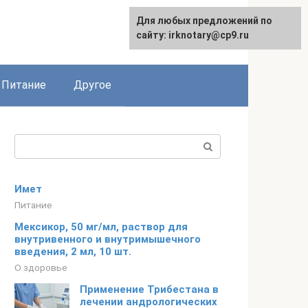
Для любых предложений по
сайту: irknotary@cp9.ru
Питание
Другое
Поиск:
Имет
Питание
Мексикор, 50 мг/мл, раствор для
внутривенного и внутримышечного
введения, 2 мл, 10 шт.
О здоровье
Применение Трибестана в
лечении андрологических