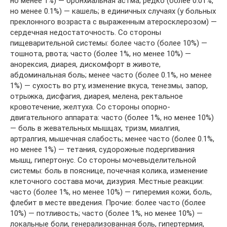
но менее 1%) — бронхиальная астма; редко (более 0.01%,
но менее 0.1%) — кашель; в единичных случаях (у больных
преклонного возраста с выраженным атеросклерозом) —
сердечная недостаточность. Со стороны
пищеварительной системы: более часто (более 10%) —
тошнота, рвота; часто (более 1%, но менее 10%) —
анорексия, диарея, дискомфорт в животе,
абдоминальная боль; менее часто (более 0.1%, но менее
1%) — сухость во рту, изменение вкуса, тенезмы, запор,
отрыжка, дисфагия, диарея, мелена, ректальное
кровотечение, желтуха. Со стороны опорно-
двигательного аппарата: часто (более 1%, но менее 10%)
— боль в жевательных мышцах, тризм, миалгия,
артралгия, мышечная слабость; менее часто (более 0.1%,
но менее 1%) — тетания, судорожные подергивания
мышц, гипертонус. Со стороны мочевыделительной
системы: боль в пояснице, почечная колика, изменение
клеточного состава мочи, дизурия. Местные реакции:
часто (более 1%, но менее 10%) — гиперемия кожи, боль,
флебит в месте введения. Прочие: более часто (более
10%) — потливость; часто (более 1%, но менее 10%) —
локальные боли, генерализованная боль, гипертермия,