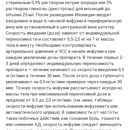
стерильным 0,9% раствором натрия хлорида или 5%
раствором глюкозы (декстрозы) для инъекций до
объема 25 мл. После разведения Иломедин вводят
ежедневно в виде 6-часовой инфузии в периферическую
вену или установленный в центральной вене катетер.
Скорость введения (доза) зависит от индивидуальной
переносимости и составляет 0,5-2,0 нг на 1 кг массы
тела в минуту. Необходимо контролировать
артериальное давление и ЧСС в начале инфузии и при
каждом увеличении дозы препарата. В течение первых 2-
3 дней определяют индивидуальную переносимость
препарата — лечение начинают со скорости введения 0,5
нг/кг/мин в течение 30 мин. После этого дозу ступенчато
увеличивают на 0,5 нг/кг/мин примерно через каждые 30
мин. Точную скорость инфузии рассчитывают исходя из
массы тела при максимальной переносимой дозе в
пределах от 0,5 до 2,0 нг/кг/мин. (см. ниже, таблицы
скорости инфузии при использовании инфузомата или
автоматического шприца). В зависимости от частоты
таких побочных действий, как головная боль, тошнота
или снижение АД, скорость инфузии следует уменьшать