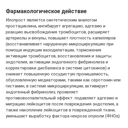
Фармакологическое действие
Илопрост является синтетическим аналогом
простациклина, ингибирует агрегацию, адгезию и
реакцию высвобождения тромбоцитов; расширяет
артериолы и венулы; повышает плотность капилляров
(восстанавливает нарушенную микроциркуляцию при
помощи индукции вазодилатации, торможения
активации тромбоцитов, восстановления и защиты
эндотелия, активации эндогенного фибринолиза и
корректировки дисбаланса в системе цитокинов) и
снижает повышенную сосудистую проницаемость,
обусловленную медиаторами, такими как серотонин или
гистамин, в системе микроциркуляции; активирует
эндогенный фибринолиз; проявляет
противовоспалительный эффект: подавляет адгезию и
миграцию лейкоцитов после повреждения эндотелия, а
также накопление лейкоцитов в поврежденной ткани,
уменьшает выработку фактора некроза опухоли (ФНОα).