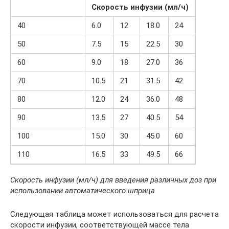
Скорость инфузии (мл/ч)
40
6.0
12
18.0
24
50
7.5
15
22.5
30
60
9.0
18
27.0
36
70
10.5
21
31.5
42
80
12.0
24
36.0
48
90
13.5
27
40.5
54
100
15.0
30
45.0
60
110
16.5
33
49.5
66
Скорость инфузии (мл/ч) для введения различных доз при
использовании автоматического шприца
Следующая таблица может использоваться для расчета
скорости инфузии, соответствующей массе тела