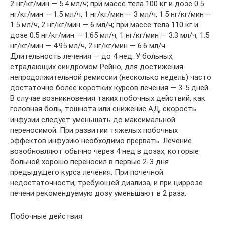
2 нг/кг/мин — 5.4 мл/ч; при массе тела 100 кг и дозе 0.5
нг/кг/мин — 1.5 мл/ч, 1 нг/кг/мин — 3 мл/ч, 1.5 нг/кг/мин —
1.5 мл/ч, 2 нг/кг/мин — 6 мл/ч; при массе тела 110 кг и
дозе 0.5 нг/кг/мин — 1.65 мл/ч, 1 нг/кг/мин — 3.3 мл/ч, 1.5
нг/кг/мин — 4.95 мл/ч, 2 нг/кг/мин — 6.6 мл/ч.
Длительность лечения — до 4 нед. У больных,
страдающих синдромом Рейно, для достижения
непродолжительной ремиссии (несколько недель) часто
достаточно более коротких курсов лечения — 3-5 дней.
В случае возникновения таких побочных действий, как
головная боль, тошнота или снижение АД, скорость
инфузии следует уменьшать до максимальной
переносимой. При развитии тяжелых побочных
эффектов инфузию необходимо прервать. Лечение
возобновляют обычно через 4 нед в дозах, которые
больной хорошо переносил в первые 2-3 дня
предыдущего курса лечения. При почечной
недостаточности, требующей диализа, и при циррозе
печени рекомендуемую дозу уменьшают в 2 раза.
Побочные действия