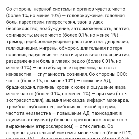
Со стороны нервной системы и органов чувств: часто
(более 1%, но менее 10%) — головокружение, головная
боль, парестезии, гиперестезия, звон в ушах,
беспокойство, возбуждение, заторможенность, апатия,
сонливость; менее часто (более 0.1%, но менее 1%) —
тремор, цереброваскулярные расстройства, депрессия,
галлюцинации, мигрень, обморок, длительная потеря
сознания, нарушение четкости зрительного восприятия,
раздражение и боль в глазах; редко (более 0.01%, но
менее 0.1%) — вестибулярные нарушения; частота
неизвестна — спутанность сознания. Со стороны ССС:
часто (более 1%, но менее 10%) — снижение АД,
брадикардия, приливы крови к коже и ощущение жара;
менее часто (более 0.1%, но менее 1%) — аритмия (в т.ч.
экстрасистолия), ишемия миокарда, инфаркт миокарда,
тромбоз глубоких вен, эмболия легочной артерии;
частота неизвестна — повышение АД, тахикардия; в
единичных случаях (у больных преклонного возраста с
выраженным атеросклерозом) — отек легких. Со
стороны дыхательной системы: менее часто (более 0.1%,