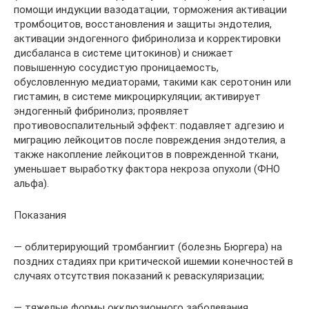
помощи индукции вазодатации, торможения активации
тромбоцитов, восстановления и защиты эндотелия,
активации эндогенного фибринолиза и корректировки
дисбаланса в системе цитокинов) и снижает
повышенную сосудистую проницаемость,
обусловленную медиаторами, такими как серотонин или
гистамин, в системе микроциркуляции; активирует
эндогенный фибринолиз; проявляет
противовоспалительный эффект: подавляет адгезию и
миграцию лейкоцитов после повреждения эндотелия, а
также накопление лейкоцитов в поврежденной ткани,
уменьшает выработку фактора некроза опухоли (ФНО
альфа).
Показания
— облитерирующий тромбангиит (болезнь Бюргера) на
поздних стадиях при критической ишемии конечностей в
случаях отсутствия показаний к реваскуляризации;
— тяжелые формы окклюзионного заболевания