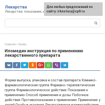
Перейти
Лекарства
Для любых предложений по
к
Лекарства: показания, инструкция, аналоги
сайту: irknotary@cp9.ru
контенту
Поиск:
Главная
»
Кровь
Иломедин инструкция по применению
лекарственного препарата
Форма выпуска, упаковка и состав препарата Клинико-
фармакологическая группа Фармако-терапевтическая
группа Фармакологическое действие Показания к
применению Способ применения и дозы Побочное
действие Противопоказания к применению Применение у
детей Особые указания Лекарственное взаимодействие