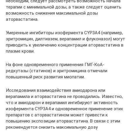
необходим, следует рассмотреть возможность начала
терапии с минимальной дозы, а также следует оценить
возможность снижения максимальной дозы
аторвастатина.
Умеренные ингибиторы изофермента CYP3A4 (например,
эритромицин, дилтиазем, верапамил и флуконазол) могут
приводить к увеличению концентрации аторвастатина в
плазме крови.
На фоне одновременного применения ГМГ-КоА-
редкутазы (статинов) и эритромицина отмечали
повышенный риск развития миопатии.
Исследования взаимодействия амиодарона или
верапамила и аторвастатина не проводились. Известно,
что и амиодарон и верапамил ингибируют активность
изофермента CYP3A4 и одновременное применение этих
препаратов с аторвастатином может привести к
повышению экспозиции аторвастатина. В связи с этим
рекомендуется снизить максимальную дозу