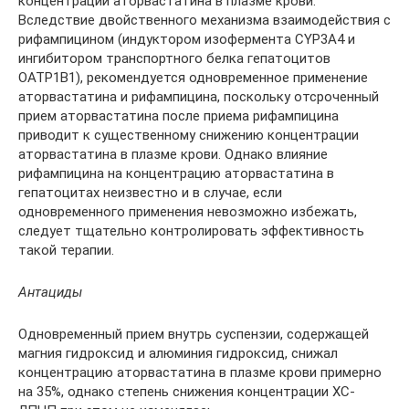
концентрации аторвастатина в плазме крови.
Вследствие двойственного механизма взаимодействия с
рифампицином (индуктором изофермента CYP3A4 и
ингибитором транспортного белка гепатоцитов
ОАТР1В1), рекомендуется одновременное применение
аторвастатина и рифампицина, поскольку отсроченный
прием аторвастатина после приема рифампицина
приводит к существенному снижению концентрации
аторвастатина в плазме крови. Однако влияние
рифампицина на концентрацию аторвастатина в
гепатоцитах неизвестно и в случае, если
одновременного применения невозможно избежать,
следует тщательно контролировать эффективность
такой терапии.
Антациды
Одновременный прием внутрь суспензии, содержащей
магния гидроксид и алюминия гидроксид, снижал
концентрацию аторвастатина в плазме крови примерно
на 35%, однако степень снижения концентрации ХС-