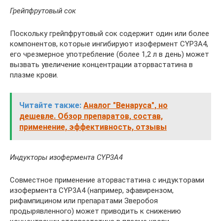
Грейпфрутовый сок
Поскольку грейпфрутовый сок содержит один или более
компонентов, которые ингибируют изофермент CYP3A4,
его чрезмерное употребление (более 1,2 л в день) может
вызвать увеличение концентрации аторвастатина в
плазме крови.
Читайте также:
Аналог "Венаруса", но
дешевле. Обзор препаратов, состав,
применение, эффективность, отзывы
Индукторы изофермента CYP3A4
Совместное применение аторвастатина с индукторами
изофермента CYP3A4 (например, эфавирензом,
рифампицином или препаратами Зверобоя
продырявленного) может приводить к снижению