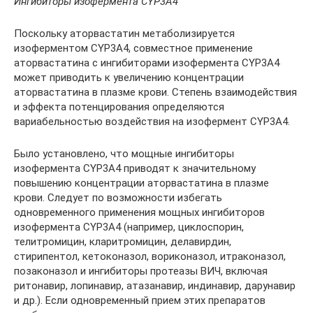
Ингибиторы изофермента CYP3A4
Поскольку аторвастатин метаболизируется
изоферментом CYP3A4, совместное применение
аторвастатина с ингибиторами изофермента CYP3A4
может приводить к увеличению концентрации
аторвастатина в плазме крови. Степень взаимодействия
и эффекта потенцирования определяются
вариабельностью воздействия на изофермент CYP3A4.
Было установлено, что мощные ингибиторы
изофермента CYP3A4 приводят к значительному
повышению концентрации аторвастатина в плазме
крови. Следует по возможности избегать
одновременного применения мощных ингибиторов
изофермента CYP3A4 (например, циклоспорин,
телитромицин, кларитромицин, делавирдин,
стирипентол, кетоконазол, вориконазол, итраконазол,
позаконазол и ингибиторы протеазы ВИЧ, включая
ритонавир, лопинавир, атазанавир, индинавир, дарунавир
и др.). Если одновременный прием этих препаратов