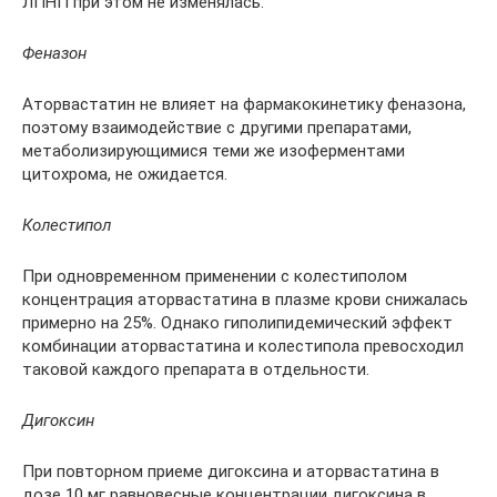
ЛПНП при этом не изменялась.
Феназон
Аторвастатин не влияет на фармакокинетику феназона,
поэтому взаимодействие с другими препаратами,
метаболизирующимися теми же изоферментами
цитохрома, не ожидается.
Колестипол
При одновременном применении с колестиполом
концентрация аторвастатина в плазме крови снижалась
примерно на 25%. Однако гиполипидемический эффект
комбинации аторвастатина и колестипола превосходил
таковой каждого препарата в отдельности.
Дигоксин
При повторном приеме дигоксина и аторвастатина в
дозе 10 мг равновесные концентрации дигоксина в