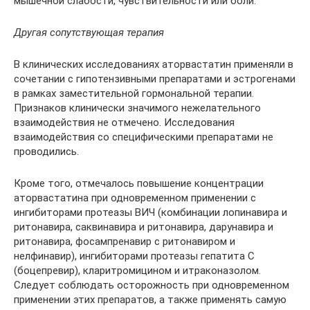
мышечной слабости, чувствительности или боли.
Другая сопутствующая терапия
В клинических исследованиях аторвастатин применяли в
сочетании с гипотензивными препаратами и эстрогенами
в рамках заместительной гормональной терапии.
Признаков клинически значимого нежелательного
взаимодействия не отмечено. Исследования
взаимодействия со специфическими препаратами не
проводились.
Кроме того, отмечалось повышение концентрации
аторвастатина при одновременном применении с
ингибиторами протеазы ВИЧ (комбинации лопинавира и
ритонавира, саквинавира и ритонавира, дарунавира и
ритонавира, фосампренавир с ритонавиром и
нелфинавир), ингибиторами протеазы гепатита С
(боцепревир), кларитромицином и итраконазолом.
Следует соблюдать осторожность при одновременном
применении этих препаратов, а также применять самую