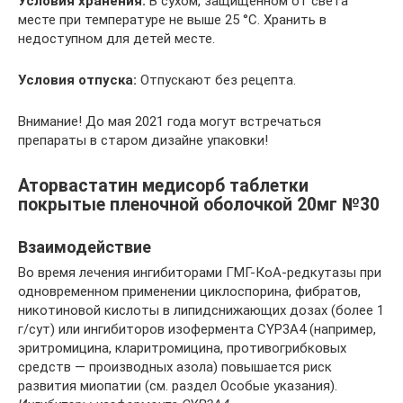
Условия хранения:
В сухом, защищенном от света
месте при температуре не выше 25 °С. Хранить в
недоступном для детей месте.
Условия отпуска:
Отпускают без рецепта.
Внимание! До мая 2021 года могут встречаться
препараты в старом дизайне упаковки!
Аторвастатин медисорб таблетки
покрытые пленочной оболочкой 20мг №30
Взаимодействие
Во время лечения ингибиторами ГМГ-КоА-редкутазы при
одновременном применении циклоспорина, фибратов,
никотиновой кислоты в липидснижающих дозах (более 1
г/сут) или ингибиторов изофермента CYP3A4 (например,
эритромицина, кларитромицина, противогрибковых
средств — производных азола) повышается риск
развития миопатии (см. раздел Особые указания).