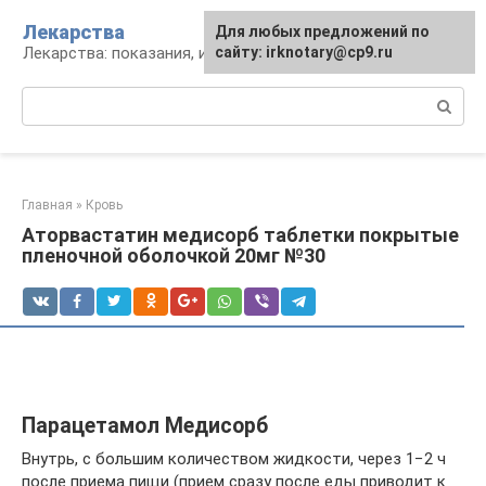
Перейти
Лекарства
Для любых предложений по
к
Лекарства: показания, инструкция, аналоги
сайту: irknotary@cp9.ru
контенту
Поиск:
Главная
»
Кровь
Аторвастатин медисорб таблетки покрытые
пленочной оболочкой 20мг №30
Парацетамол Медисорб
Внутрь, с большим количеством жидкости, через 1−2 ч
после приема пищи (прием сразу после еды приводит к