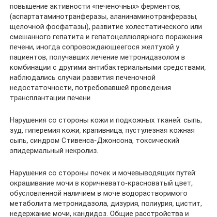
повышение активности «печеночных» ферментов,
(аспартатаминотранферазы, аланинаминотранферазы,
щелочной фосфатазы), развитие холестатического или
смешанного гепатита и гепатоцеллюлярного поражения
печени, иногда сопровождающеегося желтухой у
пациентов, получавших лечение метронидазолом в
комбинации с другими антибактериальными средствами,
наблюдались случаи развития печеночной
недостаточности, потребовавшей проведения
трансплантации печени.
Нарушения со стороны кожи и подкожных тканей: сыпь,
зуд, гиперемия кожи, крапивница, пустулезная кожная
сыпь, синдром Стивенса-Джонсона, токсический
эпидермальный некролиз.
Нарушения со стороны почек и мочевыводящих путей:
окрашивание мочи в коричневато-красноватый цвет,
обусловленной наличием в моче водорастворимого
метаболита метронидазола, дизурия, полиурия, цистит,
недержание мочи, кандидоз. Общие расстройства и