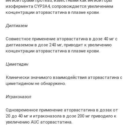
ингибиторами протеаз, известными как ингибиторы
изофермента CYP3A4, сопровождается увеличением
концентрации аторвастатина в плазме крови.
Дилтиазем
Совместное применение аторвастатина в дозе 40 мг с
дилтиаземом в дозе 240 мг, приводит к увеличению
концентрации аторвастатина в плазме крови.
Циметидин
Клинически значимого взаимодействия аторвастатина с
циметидином не обнаружено.
Итраконазол
Одновременное применение аторвастатина в дозах от
20 до 40 мг и итраконазола в дозе 200 мг приводило к
увеличению AUC аторвастатина.