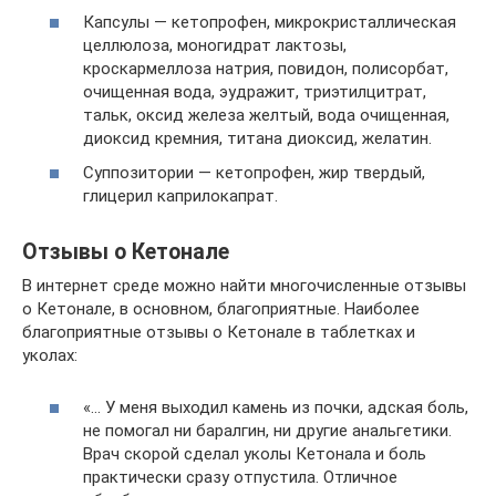
Капсулы — кетопрофен, микрокристаллическая
целлюлоза, моногидрат лактозы,
кроскармеллоза натрия, повидон, полисорбат,
очищенная вода, эудражит, триэтилцитрат,
тальк, оксид железа желтый, вода очищенная,
диоксид кремния, титана диоксид, желатин.
Суппозитории — кетопрофен, жир твердый,
глицерил каприлокапрат.
Отзывы о Кетонале
В интернет среде можно найти многочисленные отзывы
о Кетонале, в основном, благоприятные. Наиболее
благоприятные отзывы о Кетонале в таблетках и
уколах:
«… У меня выходил камень из почки, адская боль,
не помогал ни баралгин, ни другие анальгетики.
Врач скорой сделал уколы Кетонала и боль
практически сразу отпустила. Отличное