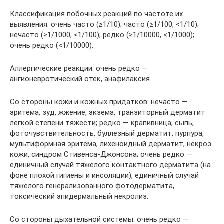
Классификация побочных реакций по частоте их
выявления: очень часто (≥1/10); часто (≥1/100, <1/10);
нечасто (≥1/1000, <1/100); редко (≥1/10000, <1/1000);
очень редко (<1/10000).
Аллергические реакции: очень редко —
ангионевротический отек, анафилаксия.
Со стороны кожи и кожных придатков: нечасто —
эритема, зуд, жжение, экзема, транзиторный дерматит
легкой степени тяжести; редко — крапивница, сыпь,
фоточувствительность, буллезный дерматит, пурпура,
мультиформная эритема, лихеноидный дерматит, некроз
кожи, синдром Стивенса-Джонсона; очень редко —
единичный случай тяжелого контактного дерматита (на
фоне плохой гигиены и инсоляции), единичный случай
тяжелого генерализованного фотодерматита,
токсический эпидермальный некролиз.
Со стороны дыхательной системы: очень редко —