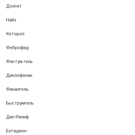
Долгит
Найз
Кеторол
Феброфид
Фастум гель
Диклофенак
Финалгель
Быструмгель
Дип Рилиф
Бутадион