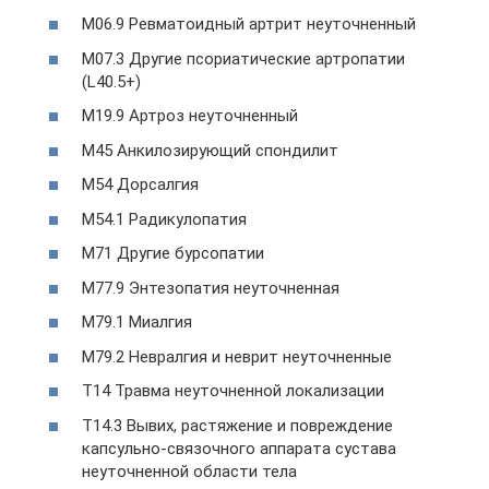
M06.9 Ревматоидный артрит неуточненный
M07.3 Другие псориатические артропатии
(L40.5+)
M19.9 Артроз неуточненный
M45 Анкилозирующий спондилит
M54 Дорсалгия
M54.1 Радикулопатия
M71 Другие бурсопатии
M77.9 Энтезопатия неуточненная
M79.1 Миалгия
M79.2 Невралгия и неврит неуточненные
T14 Травма неуточненной локализации
T14.3 Вывих, растяжение и повреждение
капсульно-связочного аппарата сустава
неуточненной области тела