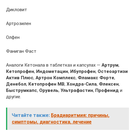
Дикловит
Артрозилен
Олфен
Фаниган Фаст
Аналоги Кетонала в таблетках и капсулах —
Артрум
,
Кетопрофен
,
Индометацин
,
Ибупрофен
,
Остеоартизи
Актив Плюс
,
Артрон Комплекс
,
Фламакс Форте
,
Денебол
,
Кетопрофен МВ
,
Хондра-Сила
,
Флексен
,
Быструмкапс
,
Орувель
,
Ультрафастин
,
Профенид
и
другие.
Читайте также:
Брадиаритмия: причины,
симптомы, диагностика, лечение