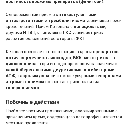
противосудорожных препаратов
(
фенитоин
).
Одновременный прием с
антикоагулянтами
,
антиагрегантами
и
тромболитиками
увеличивает риск
кровотечений. Прием Кетонала с
салицилатами
,
другими
НПВП
,
этанолом
и
ГКС
усиливает риск
развития осложнений со стороны ЖКТ.
Кетонал повышает концентрацию в крови
препаратов
лития
,
сердечных гликозидов
,
БКК
,
метотрексата
,
циклоспорина
, а при его одновременном назначении с
калийсберегающими диуретиками
,
ингибиторами
АПФ
,
такролимусом
, низкомолекулярными
гепаринами
и
триметопримом
возрастает риск развития
гиперкалиемии
.
Побочные действия
Наиболее частыми проявлениями, ассоциированными с
применением крема, содержащего кетопрофен, являются
местные проявления.