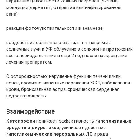
нарушение целостности кожных покровов (экзема,
мокнущий дерматит, открытая или инфицированная
рана);
реакции фоточувствительности в анамнезе;
воздействие солнечного света, в т.ч. непрямые
солнечные лучи и УФ облучение в солярии на протяжении
всего периода лечения и еще 2 нед после прекращения
лечения препаратом.
С осторожностью: нарушение функции печени и/или
почек, эрозивно-язвенные поражения ЖКТ, заболевания
крови, бронхиальная астма, хроническая сердечная
недостаточность.
Взаимодействие
Кетопрофен
понижает эффективность
гипотензивных
средств
и
диуретиков
, усиливает действие
гипогликемических пероральных ЛС
и ряда