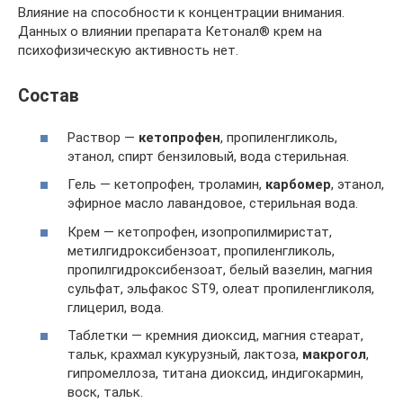
Влияние на способности к концентрации внимания.
Данных о влиянии препарата Кетонал® крем на
психофизическую активность нет.
Состав
Раствор —
кетопрофен
, пропиленгликоль,
этанол, спирт бензиловый, вода стерильная.
Гель — кетопрофен, троламин,
карбомер
, этанол,
эфирное масло лавандовое, стерильная вода.
Крем — кетопрофен, изопропилмиристат,
метилгидроксибензоат, пропиленгликоль,
пропилгидроксибензоат, белый вазелин, магния
сульфат, эльфакос ST9, олеат пропиленгликоля,
глицерил, вода.
Таблетки — кремния диоксид, магния стеарат,
тальк, крахмал кукурузный, лактоза,
макрогол
,
гипромеллоза, титана диоксид, индигокармин,
воск, тальк.