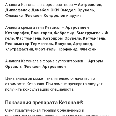
Аналоги Кетонала в форме раствора —
Артрозилен
,
Диклофенак
,
Денебол
,
ОКИ
,
Эмодол
,
Орувель
,
Фламакс
,
Флексен
,
Хондролон
и другие.
Аналоги крема и геля Кетонал —
Артрозилен
,
Кетопрофен
,
Вольтарен
,
Феброфид
,
Быструмгель
,
Ф-
гель
,
Фастум-гель
,
Кетопром
,
Орувель
,
Кетум-гель
,
Реаниматор Термо-гель
,
Валусал
,
Артропод
,
Ультрафастин
,
Форт-гель
,
Профенид
,
Флексен
.
Аналоги Кетонала в форме суппозиториев —
Артрум
,
Орувель
,
Флексен
,
Артрозилен
.
Цена аналогов может значительно отличаться от
стоимости Кетонала. При замене препарата следует
получить консультацию специалиста.
Показания препарата Кетонал®
Симптоматическая терапия болезненных и
воспалительных процессов различного происхождения, в