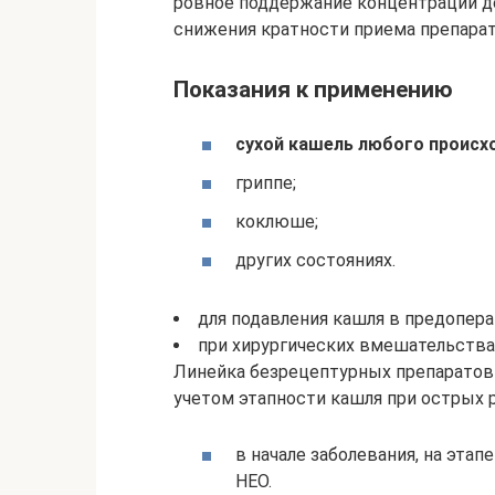
ровное поддержание концентраций 
снижения кратности приема препарата
Показания к применению
сухой кашель любого происхо
гриппе;
коклюше;
других состояниях.
для подавления кашля в предопер
при хирургических вмешательства
Линейка безрецептурных препаратов
учетом этапности кашля при острых 
в начале заболевания, на эт
НЕО.