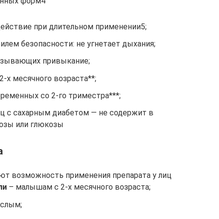
ванных форм4
ействие при длительном применении5;
лем безопасности: не угнетает дыхания;
ызывающих привыкание;
2-х месячного возраста**;
ременных со 2-го триместра***;
ц с сахарным диабетом — не содержит в
розы или глюкозы
а
ют возможность применения препарата у лиц
ли
– малышам с 2-х месячного возраста;
ослым;