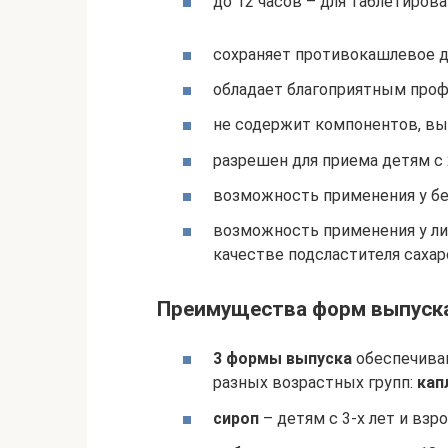
до 12 часов – для таблетиро
сохраняет противокашлевое д
обладает благоприятным профи
не содержит компонентов, в
разрешен для приема детям с 
возможность применения у бе
возможность применения у ли
качестве подсластителя саха
Преимущества форм выпуск
3 формы выпуска
обеспечива
разных возрастных групп:
кап
сироп
– детям с 3-х лет и взр