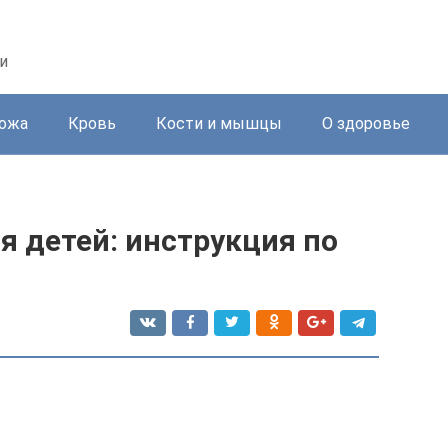
и
ожа
Кровь
Кости и мышцы
О здоровье
я детей: инструкция по