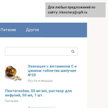
Для любых предложений по
сайту: irknotary@cp9.ru
Питание
Другое
Поиск:
Эхинацея с витамином С и
цинком таблетки шипучие
№20
Кости и мышцы
Пентаглобин, 50 мг/мл, раствор для
инфузий, 50 мл, 1 шт.
Питание