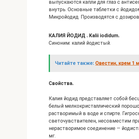
выпускаются капли для глаз с антис
внутрь. Основные таблетки с йодидом
Микройодид. Производятся с дозиров
КАЛИЯ ЙОДИД . Kalii iodidum.
Синоним: калий йодистый.
Читайте также:
Овестин, крем 1 мг
Свойства.
Калия йодид представляет собой бес
белый мелкокристаллический порошок 
растворимый в воде и спирте. Гигрос
светочувствителен, несовместим при
нерастворимое соединение — йодистая
мг.