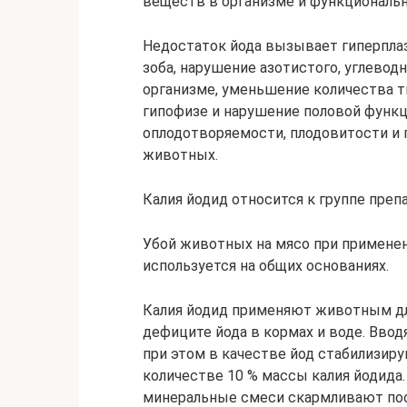
веществ в организме и функциональн
Недостаток йода вызывает гиперпла
зоба, нарушение азотистого, углевод
организме, уменьшение количества 
гипофизе и нарушение половой функ
оплодотворяемости, плодовитости и 
животных.
Калия йодид относится к группе преп
Убой животных на мясо при применен
используется на общих основаниях.
Калия йодид применяют животным дл
дефиците йода в кормах и воде. Вво
при этом в качестве йод стабилизир
количестве 10 % массы калия йодида
минеральные смеси скармливают пос