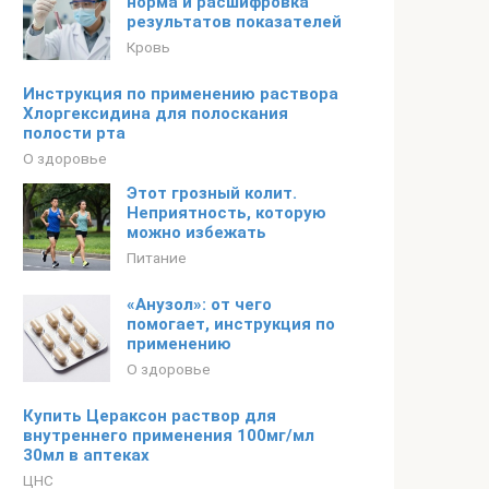
норма и расшифровка
результатов показателей
Кровь
Инструкция по применению раствора
Хлоргексидина для полоскания
полости рта
О здоровье
Этот грозный колит.
Неприятность, которую
можно избежать
Питание
«Анузол»: от чего
помогает, инструкция по
применению
О здоровье
Купить Цераксон раствор для
внутреннего применения 100мг/мл
30мл в аптеках
ЦНС