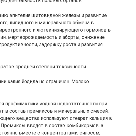
ую деятельность половых органов.
зию эпителия щитовидной железы и развитие
ного, липидного и минерального обмена в
тиреотропного и лютеинизирующего гормонов в
ции, мертворождаемость и аборты, снижение
продуктивности, задержку роста и развития
аратов средней степени токсичности.
ии калия йодида не ограничен. Молоко
я профилактики йодной недостаточности при
дят в состав премиксов и минеральных смесей,
ующего вещества используют стеарат кальция в
. Премиксы вводят в состав комбикормов, а
тоянно вместе с концентратами, силосом,