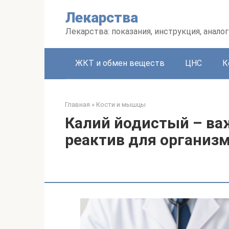
Перейти
Лекарства
к
контенту
Лекарства: показания, инструкция, аналог
ЖКТ и обмен веществ
ЦНС
К
Главная
»
Кости и мышцы
Калий йодистый – в
реактив для организ