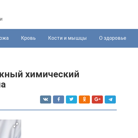
и
ожа
Кровь
Кости и мышцы
О здоровье
ажный химический
ма