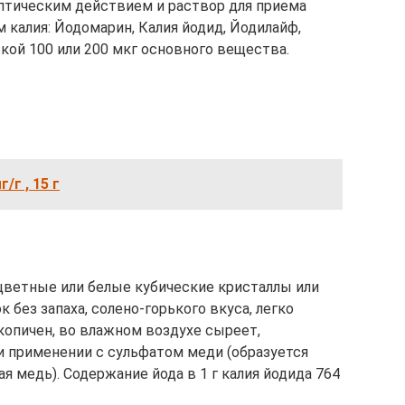
ептическим действием и раствор для приема
 калия: Йодомарин, Калия йодид, Йодилайф,
кой 100 или 200 мкг основного вещества.
/г , 15 г
цветные или белые кубические кристаллы или
без запаха, солено-горького вкуса, легко
копичен, во влажном воздухе сыреет,
 применении с сульфатом меди (образуется
 медь). Содержание йода в 1 г калия йодида 764