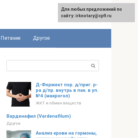
Для любых предложений по
сайту: irknotary@cp9.ru
Питание
Другое
Поиск:
Д-Форжект пор. д/приг. р-
ра д/пр. внутрь в пак. в уп.
№4 (макрогол)
ЖКТ и обмен веществ
Варденафил (Vardenafilum)
Другое
Анализ крови на гормоны,