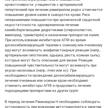
кровоточивости. у пациентов с артериальной
гипертензией при лечении рамиприлом редко отмечается
повышение уровня калия в сыворотке крови. Риск
гиперкалиемии повышается при хронической сердечной
недостаточности, одновременном лечении
калийсберегающими диуретиками (спиронолактон,
амилорид, триамтерен) и назначении препаратов калия.
При использовании ингибиторов АПФ во время
десенсибилизирующей терапии к осиному или пчелиному
яду могут возникнуть анафилактоидные реакции (напр.,
артериальная гипотензия, одышка, рвота, кожная сыпь),
которые могут быть опасными для жизни. Реакции
повышенной чувствительности могут возникнуть при
укусах насекомых (напр., пчел или ос). При
необходимости проведения десенсибилизирующего
лечения пчелиным или осиным ядом необходимо
отменить ингибиторы АПФ и продолжить лечение
подходящими препаратами из других групп.
В период лечения Рамазидом Н необходимо соблюдать
осторожность при вождении автотранспорта и занятии