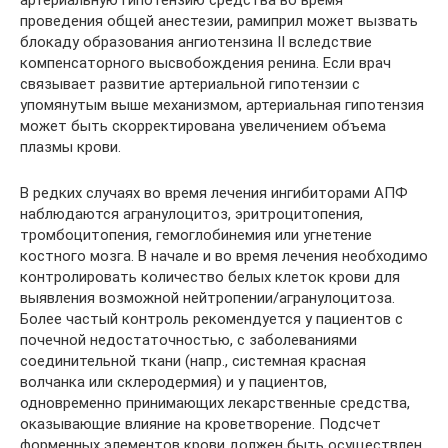
артериальную гипотензию средства во время
проведения общей анестезии, рамиприл может вызвать
блокаду образования ангиотензина II вследствие
компенсаторного высвобождения ренина. Если врач
связывает развитие артериальной гипотензии с
упомянутым выше механизмом, артериальная гипотензия
может быть скорректирована увеличением объема
плазмы крови.
В редких случаях во время лечения ингибиторами АПФ
наблюдаются агранулоцитоз, эритроцитопения,
тромбоцитопения, гемоглобинемия или угнетение
костного мозга. В начале и во время лечения необходимо
контролировать количество белых клеток крови для
выявления возможной нейтропении/агранулоцитоза.
Более частый контроль рекомендуется у пациентов с
почечной недостаточностью, с заболеваниями
соединительной ткани (напр., системная красная
волчанка или склеродермия) и у пациентов,
одновременно принимающих лекарственные средства,
оказывающие влияние на кроветворение. Подсчет
форменных элементов крови должен быть осуществлен