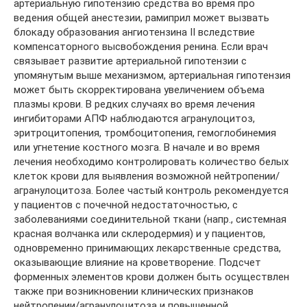
артериальную гипотензию средства во время про
ведения общей анестезии, рамиприл может вызвать
блокаду образования ангиотензина II вследствие
компенсаторного высвобождения ренина. Если врач
связывает развитие артериальной гипотензии с
упомянутым выше механизмом, артериальная гипотензия
может быть скорректирована увеличением объема
плазмы крови. В редких случаях во время лечения
ингибиторами АПФ наблюдаются агранулоцитоз,
эритроцитопения, тромбоцитопения, гемоглобинемия
или угнетение костного мозга. В начале и во время
лечения необходимо контролировать количество белых
клеток крови для выявления возможной нейтропении/
агранулоцитоза. Более частый контроль рекомендуется
у пациентов с почечной недостаточностью, с
заболеваниями соединительной ткани (напр., системная
красная волчанка или склеродермия) и у пациентов,
одновременно принимающих лекарственные средства,
оказывающие влияние на кроветворение. Подсчет
форменных элементов крови должен быть осуществлен
также при возникновении клинических признаков
нейтропении/агранулоцитоза и повышенной