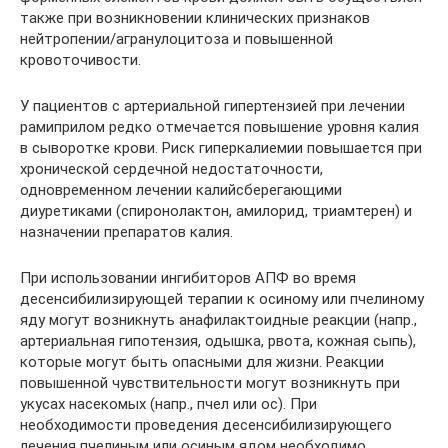
также при возникновении клинических признаков
нейтропении/агранулоцитоза и повышенной
кровоточивости.
У пациентов с артериальной гипертензией при лечении
рамиприлом редко отмечается повышение уровня калия
в сыворотке крови. Риск гиперкалиемии повышается при
хронической сердечной недостаточности,
одновременном лечении калийсберегающими
диуретиками (спиронолактон, амилорид, триамтерен) и
назначении препаратов калия.
При использовании ингибиторов АПФ во время
десенсибилизирующей терапии к осиному или пчелиному
яду могут возникнуть анафилактоидные реакции (напр.,
артериальная гипотензия, одышка, рвота, кожная сыпь),
которые могут быть опасными для жизни. Реакции
повышенной чувствительности могут возникнуть при
укусах насекомых (напр., пчел или ос). При
необходимости проведения десенсибилизирующего
лечения пчелиным или осиным ядом необходимо