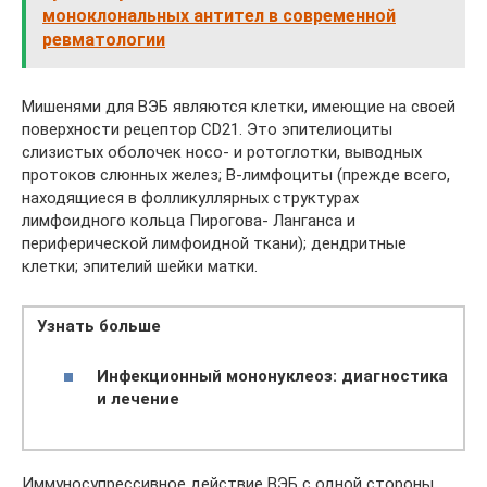
моноклональных антител в современной
ревматологии
Мишенями для ВЭБ являются клетки, имеющие на своей
поверхности рецептор CD21. Это эпителиоциты
слизистых оболочек носо- и ротоглотки, выводных
протоков слюнных желез; В-лимфоциты (прежде всего,
находящиеся в фолликуллярных структурах
лимфоидного кольца Пирогова- Ланганса и
периферической лимфоидной ткани); дендритные
клетки; эпителий шейки матки.
Узнать больше
Инфекционный мононуклеоз: диагностика
и лечение
Иммуносупрессивное действие ВЭБ с одной стороны