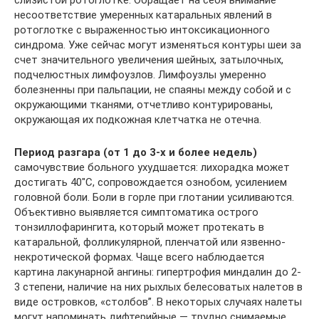
слизистой ротоглотке. Обращает на себя внимание
несоответствие умеренных катаральных явлений в
ротоглотке с выраженностью интоксикационного
синдрома. Уже сейчас могут изменяться контуры шеи за
счет значительного увеличения шейных, затылочных,
подчелюстных лимфоузлов. Лимфоузлы умеренно
болезненны при пальпации, не спаяны между собой и с
окружающими тканями, отчетливо контурированы,
окружающая их подкожная клетчатка не отечна.
Период разгара (от 1 до 3-х и более недель)
самочувствие больного ухудшается: лихорадка может
достигать 40″С, сопровождается ознобом, усилением
головной боли. Боли в горле при глотании усиливаются.
Объективно выявляется симптоматика острого
тонзиллофарингита, который может протекать в
катаральной, фолликулярной, пленчатой или язвенно-
некротической формах. Чаще всего наблюдается
картина лакунарной ангины: гипертрофия миндалин до 2-
3 степени, наличие на них рыхлых белесоватых налетов в
виде островков, «столбов”. В некоторых случаях налеты
могут напоминать дифтерийные — трудно снимаемые