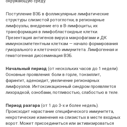
окружающую среду.
Поступление ВЭБ в фолликулярные лимфатические
структуры слизистой ротоглотки, в регионарные
лимфоузлы, внедрение его в В-лимфоциты, их
трансформация в лимфобластоидные клетки.
Презентация антигенов вируса макрофагами и ДК
иммунокомпетентным клеткам — начало формирования
гуморального и клеточного иммунитета. Лимфогенная и
гематогенная диссеминация ВЭБ.
Начальный период
(от нескольких часов до 1 недели).
Основные проявления: боли в горле, тонзиллит,
фарингит, аденоидит, увеличение регионарных
лимфоузлов. Интоксикационный синдром проявляется
лихорадкой, ознобами, потливостью, слабостью в теле.
Период разгара
(от 1 до 3-х и более недель).
Происходит нарастание специфического иммунитета,
некротические изменения на слизистых в месте входных
ворот. Может присоединиться или активизироваться