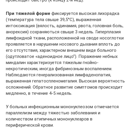
происходит быстро (к концу 2-й нед).
При тяжелой форме
фиксируется высокая лихорадка
(температура тела свыше 39,5°С), выраженная
интоксикация (вялость, адинамия, рвота, головная боль,
анорексия) сохраняються свыше 3 недель. Гиперплазия
лимфоидной ткани, расположенной на своде носоглотки
проявляется в нарушении носового дыхания вплоть до
его отсутствия, характерном внешнем виде больного
(одутловатое «аденоидное лицо”). Поражение небных
миндалин характеризуется тяжелым гнойно-
некротическим, иногда фибринозным воспалением.
Наблюдаются генерализованная лимфаденопатия,
выраженная гепатоспленомегалия. Высокая вероятность
осложнений. Обратное развитие симптомов происходит
медленно, в течение 4-5 недель.
У больных инфекционным мононукпеозом отмечается
параллелизм между тяжестью заболевания и
количеством атипичных мононуклеаров в
периферической крови.