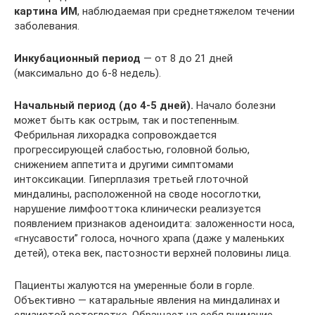
картина ИМ
, наблюдаемая при среднетяжелом течении
заболевания.
Инкубационный период
— от 8 до 21 дней
(максимально до 6-8 недель).
Начальный период (до 4-5 дней).
Начало болезни
может быть как острым, так и постепенным.
Фебрильная лихорадка сопровождается
прогрессирующей слабостью, головной болью,
снижением аппетита и другими симптомами
интоксикации. Гиперплазия третьей глоточной
миндалины, расположенной на своде носоглотки,
нарушение лимфооттока клинически реализуется
появлением признаков аденоидита: заложенности носа,
«гнусавости” голоса, ночного храпа (даже у маленьких
детей), отека век, пастозности верхней половины лица.
Пациенты жалуются на умеренные боли в горле.
Объективно — катаральные явления на миндалинах и