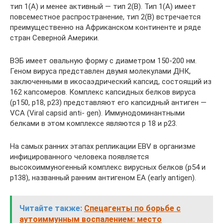
тип 1(A) и менее активный — тип 2(B). Тип 1(A) имеет
повсеместное распространение, тип 2(B) встречается
преимущественно на Африканском континенте и ряде
стран Северной Америки.
ВЭБ имеет овальную форму с диаметром 150-200 нм.
Геном вируса представлен двумя молекулами ДНК,
заключенными в икосаэдрический капсид, состоящий из
162 капсомеров. Комплекс капсидных белков вируса
(р150, р18, р23) представляют его капсидный антиген —
VCA (Viral capsid anti- gen). Иммунодоминантными
белками в этом комплексе являются р 18 и р23.
На самых ранних этапах репликации EBV в организме
инфицированного человека появляется
высокоиммуногенный комплекс вирусных белков (р54 и
р138), названный ранним антигеном ЕА (early antigen).
Читайте также:
Спецагенты по борьбе с
аутоиммунным воспалением: место