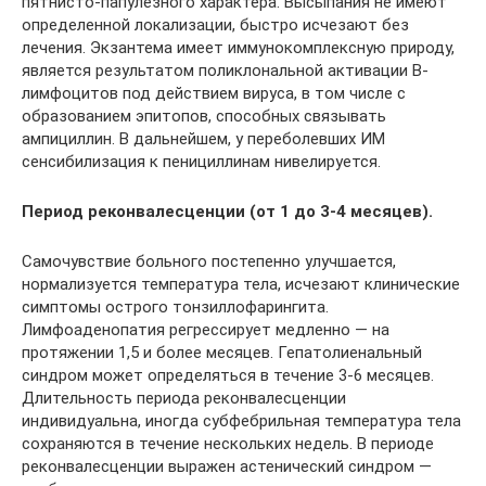
пятнисто-папулезного характера. Высыпания не имеют
определенной локализации, быстро исчезают без
лечения. Экзантема имеет иммунокомплексную природу,
является результатом поликлональной активации В-
лимфоцитов под действием вируса, в том числе с
образованием эпитопов, способных связывать
ампициллин. В дальнейшем, у переболевших ИМ
сенсибилизация к пенициллинам нивелируется.
Период реконвалесценции (от 1 до 3-4 месяцев).
Самочувствие больного постепенно улучшается,
нормализуется температура тела, исчезают клинические
симптомы острого тонзиллофарингита.
Лимфоаденопатия регрессирует медленно — на
протяжении 1,5 и более месяцев. Гепатолиенальный
синдром может определяться в течение 3-6 месяцев.
Длительность периода реконвалесценции
индивидуальна, иногда субфебрильная температура тела
сохраняются в течение нескольких недель. В периоде
реконвалесценции выражен астенический синдром —