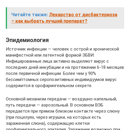
Читайте также:
Лекарство от дисбактериоза
– как выбрать лучший препарат?
Эпидемиология
Источник инфекции — человек с острой и хронической
манифестной или латентной формой ЭБВИ.
Инфицированные лица активно выделяют вирус с
последних дней инкубации и на протяжении 6-18 месяцев
после первичной инфекции. Более чем у 90%
бессимптомных серопозитивных индивидуумов вирус
содержится в орофарингеальном секрете.
Основной механизм передачи — воздушно-капельный,
путь передачи — аэрозольный. В основном ВЭБ
передается при прямом близком контакте через слюну
(при поцелуях, через игрушки, на которых есть
зараженная слюна), содержащую клетки
орофарингеального эпителия. Заражение возможно при