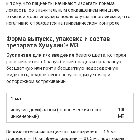
к тому, что пациенты начинают избегать приёма
лекарств, со значительным сокращением или даже
отменой дозы инсулина после случая гипогликемии, что
негативно отражается на гликемическом контроле.
Форма выпуска, упаковка и состав
препарата Хумулин® M3
Суспензия для п/к введения
белого цвета, которая
расслаивается, образуя белый осадок и прозрачную
бесцветную или почти бесцветную надосадочную
жидкость; осадок легко ресуспендируется при
осторожном встряхивании.
1 мл
инсулин двухфазный (человеческий генно-
100
инженерный)
МЕ
Вспомогательные вещества: метакрезол — 1.6 мг,
глицерол — 16 мг, фенол жидкий — 0.65 мг, протамина