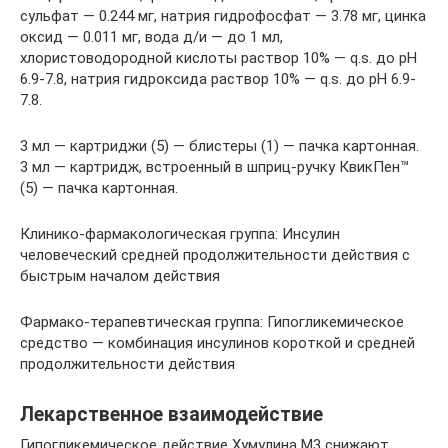
сульфат — 0.244 мг, натрия гидрофосфат — 3.78 мг, цинка
оксид — 0.011 мг, вода д/и — до 1 мл,
хлористоводородной кислоты раствор 10% — q.s. до рН
6.9-7.8, натрия гидроксида раствор 10% — q.s. до рН 6.9-
7.8.
3 мл — картриджи (5) — блистеры (1) — пачка картонная.
3 мл — картридж, встроенный в шприц-ручку КвикПен™
(5) — пачка картонная.
Клинико-фармакологическая группа: Инсулин
человеческий средней продолжительности действия с
быстрым началом действия
Фармако-терапевтическая группа: Гипогликемическое
средство — комбинация инсулинов короткой и средней
продолжительности действия
Лекарственное взаимодействие
Гипогликемическое действие Хумулина М3 снижают