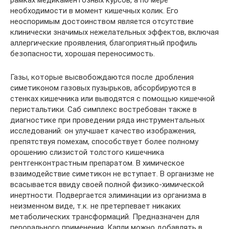
необходимости в момент кишечных колик. Его
неоспоримым достоинством является отсутствие
клинически значимых нежелательных эффектов, включая
аллергические проявления, благоприятный профиль
безопасности, хорошая переносимость.
Газы, которые высвобождаются после дробления
симетиконом газовых пузырьков, абсорбируются в
стенках кишечника или выводятся с помощью кишечной
перистальтики. Саб симплекс востребован также в
диагностике при проведении ряда инструментальных
исследований: он улучшает качество изображения,
препятствуя помехам, способствует более полному
орошению слизистой толстого кишечника
рентгенконтрастным препаратом. В химическое
взаимодействие симетикон не вступает. В организме не
всасывается ввиду своей полной физико-химической
инертности. Подвергается элиминации из организма в
неизменном виде, т.к. не претерпевает никаких
метаболических трансформаций. Предназначен для
перорального применения. Капли можно добавлять в