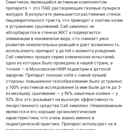
Симетикон, являющийся активным компонентом
препарата — это ПАВ, растворяющее газовые пузыри в
желудке. В результате уменьшается растяжение стенок
пищеварительного тракта, что приводит к снятию колик
и устранению срыгиваний. Саб симплекс не
абсорбируется в стенках ЖКТ и подвергается
элиминации в неизменном виде, сто снижает риск
развития нежелательных реакций и дает возможность
использовать препарат у детей с момента рождения.
Саб симплекс прошел серию клинических испытаний,
одно из которых было проведено в нашей стране, а
точнее — в Московском НИИ педиатрии и детской
хирургии. Препарат показал себя с самой лучшей
стороны: повышенное газообразование было устранено
у 100% участников исследования (а ими были дети до 3-
ех месяцев), срыгивание — у 96%, кишечные колики — у
92%. Все это указывает на высокую эффективность
лекарственного средства Саб симплекс. Немаловажным
являются и его хорошие органолептические
характеристики, что очень важно именно в
педиатрической практике. Препарат используют не в
рамках медикаментозных курсов, а по мере