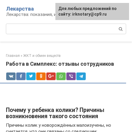
Перейти
Лекарства
Для любых предложений по
к
Лекарства: показания, инструкция, аналоги
сайту: irknotary@cp9.ru
контенту
Поиск:
Главная
»
ЖКТ и обмен веществ
Работа в Симплекс: отзывы сотрудников
Почему у ребенка колики? Причины
возникновения такого состояния
Причины колик у новорождённых малоизучены, но
считается, что они связаны со следующим: