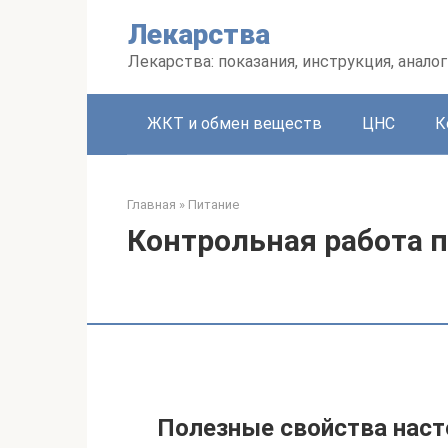
Перейти
Лекарства
к
контенту
Лекарства: показания, инструкция, аналог
ЖКТ и обмен веществ
ЦНС
К
Главная
»
Питание
Контрольная работа 
Полезные свойства наст