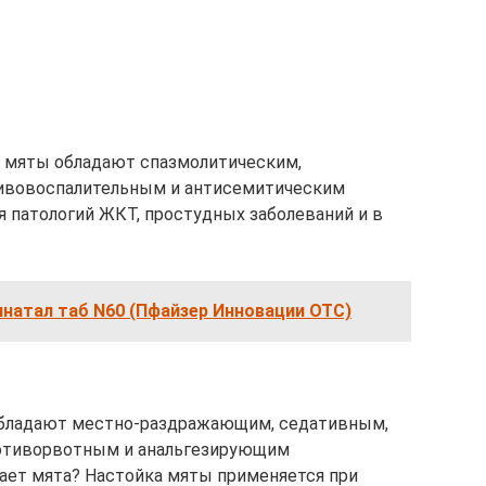
 мяты обладают спазмолитическим,
тивовоспалительным и антисемитическим
я патологий ЖКТ, простудных заболеваний и в
натал таб N60 (Пфайзер Инновации ОТС)
обладают местно-раздражающим, седативным,
ротиворвотным и анальгезирующим
гает мята? Настойка мяты применяется при