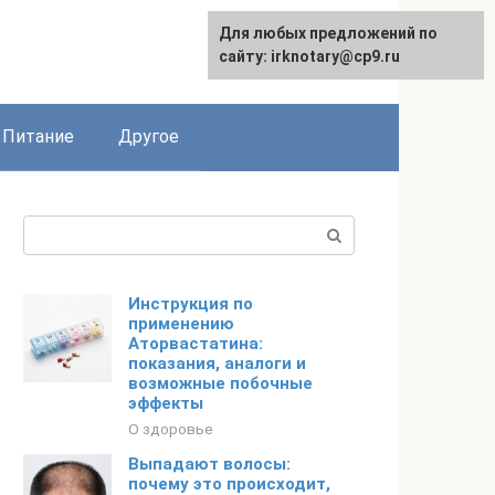
Для любых предложений по
сайту: irknotary@cp9.ru
Питание
Другое
Поиск:
Инструкция по
применению
Аторвастатина:
показания, аналоги и
возможные побочные
эффекты
О здоровье
Выпадают волосы:
почему это происходит,