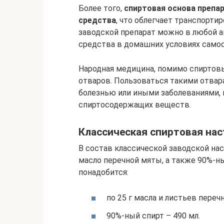
Более того,
спиртовая основа препа
средства
, что облегчает транспорти
заводской препарат можно в любой а
средства в домашних условиях самос
Народная медицина, помимо спиртовы
отваров. Пользоваться такими отвар
болезнью или иными заболеваниями, 
спиртосодержащих веществ.
Классическая спиртовая нас
В состав классической заводской нас
масло перечной мяты, а также 90%-ны
понадобится:
по 25 г масла и листьев переч
90%-ный спирт – 490 мл.