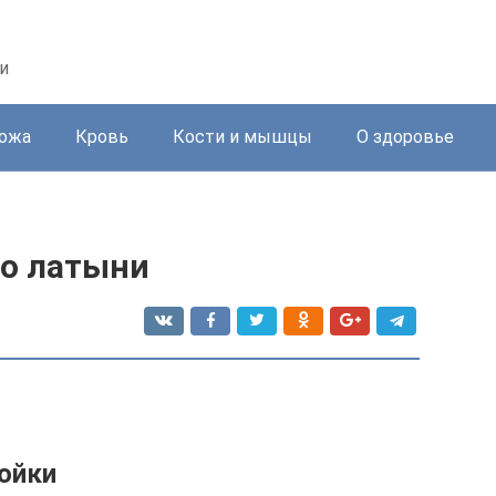
и
ожа
Кровь
Кости и мышцы
О здоровье
по латыни
ойки