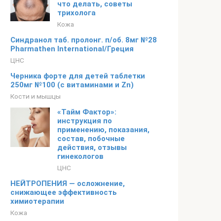
что делать, советы
трихолога
Кожа
Синдранол таб. пролонг. п/об. 8мг №28
Pharmathen International/Греция
ЦНС
Черника форте для детей таблетки
250мг №100 (с витаминами и Zn)
Кости и мышцы
«Тайм Фактор»:
инструкция по
применению, показания,
состав, побочные
действия, отзывы
гинекологов
ЦНС
НЕЙТРОПЕНИЯ — осложнение,
снижающее эффективность
химиотерапии
Кожа