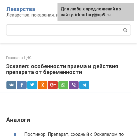
Перейти
Лекарства
Для любых предложений по
к
Лекарства: показания, инструкция, аналоги
сайту: irknotary@cp9.ru
контенту
Поиск:
Главная
»
ЦНС
Эскапел: особенности приема и действия
препарата от беременности
Аналоги
Постинор. Препарат, сходный с Эскапелом по