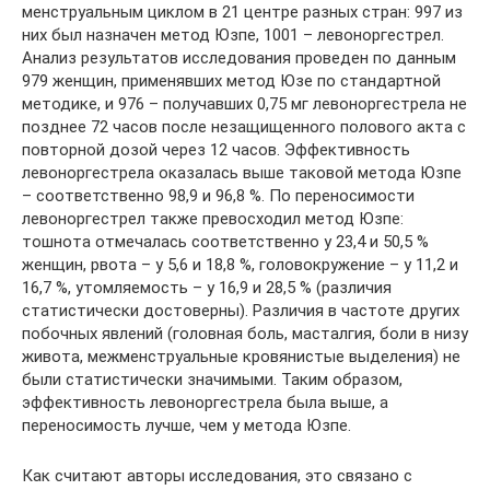
менструальным циклом в 21 центре разных стран: 997 из
них был назначен метод Юзпе, 1001 – левоноргестрел.
Анализ результатов исследования проведен по данным
979 женщин, применявших метод Юзе по стандартной
методике, и 976 – получавших 0,75 мг левоноргестрела не
позднее 72 часов после незащищенного полового акта с
повторной дозой через 12 часов. Эффективность
левоноргестрела оказалась выше таковой метода Юзпе
– соответственно 98,9 и 96,8 %. По переносимости
левоноргестрел также превосходил метод Юзпе:
тошнота отмечалась соответственно у 23,4 и 50,5 %
женщин, рвота – у 5,6 и 18,8 %, головокружение – у 11,2 и
16,7 %, утомляемость – у 16,9 и 28,5 % (различия
статистически достоверны). Различия в частоте других
побочных явлений (головная боль, масталгия, боли в низу
живота, межменструальные кровянистые выделения) не
были статистически значимыми. Таким образом,
эффективность левоноргестрела была выше, а
переносимость лучше, чем у метода Юзпе.
Как считают авторы исследования, это связано с