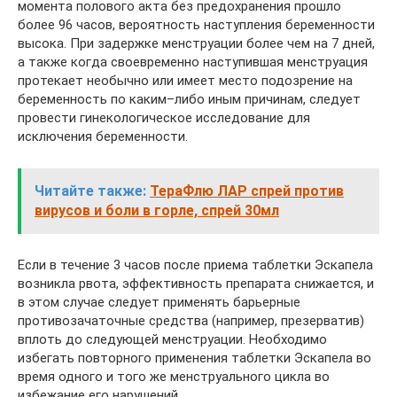
момента полового акта без предохранения прошло
более 96 часов, вероятность наступления беременности
высока. При задержке менструации более чем на 7 дней,
а также когда своевременно наступившая менструация
протекает необычно или имеет место подозрение на
беременность по каким–либо иным причинам, следует
провести гинекологическое исследование для
исключения беременности.
Читайте также:
ТераФлю ЛАР спрей против
вирусов и боли в горле, спрей 30мл
Если в течение 3 часов после приема таблетки Эскапела
возникла рвота, эффективность препарата снижается, и
в этом случае следует применять барьерные
противозачаточные средства (например, презерватив)
вплоть до следующей менструации. Необходимо
избегать повторного применения таблетки Эскапела во
время одного и того же менструального цикла во
избежание его нарушений.