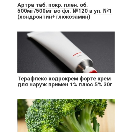
Артра таб. покр. плен. об.
500мг/500мг во фл. №120 в уп. №1
(хондроитин+глюкозамин)
Терафлекс ходрокрем форте крем
для наруж примен 1% плюс 5% 30г