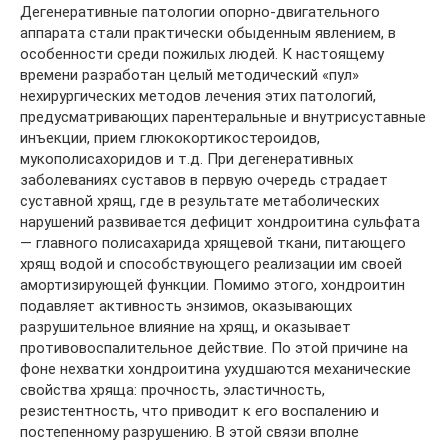
Дегенеративные патологии опорно-двигательного
аппарата стали практически обыденным явлением, в
особенности среди пожилых людей. К настоящему
времени разработан целый методический «пул»
нехирургических методов лечения этих патологий,
предусматривающих парентеральные и внутрисуставные
инъекции, прием глюкокортикостероидов,
мукополисахоридов и т.д. При дегенеративных
заболеваниях суставов в первую очередь страдает
суставной хрящ, где в результате метаболических
нарушений развивается дефицит хондроитина сульфата
— главного полисахарида хрящевой ткани, питающего
хрящ водой и способствующего реализации им своей
амортизирующей функции. Помимо этого, хондроитин
подавляет активность энзимов, оказывающих
разрушительное влияние на хрящ, и оказывает
противовоспалительное действие. По этой причине на
фоне нехватки хондроитина ухудшаются механические
свойства хряща: прочность, эластичность,
резистентность, что приводит к его воспалению и
постепенному разрушению. В этой связи вполне