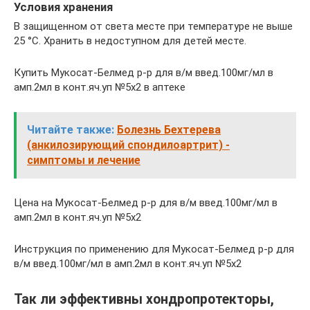
Условия хранения
В защищенном от света месте при температуре не выше
25 °С. Хранить в недоступном для детей месте.
Купить Мукосат-Белмед р-р для в/м введ.100мг/мл в
амп.2мл в конт.яч.уп №5х2 в аптеке
Читайте также:
Болезнь Бехтерева
(анкилозирующий спондилоартрит) -
симптомы и лечение
Цена на Мукосат-Белмед р-р для в/м введ.100мг/мл в
амп.2мл в конт.яч.уп №5х2
Инструкция по применению для Мукосат-Белмед р-р для
в/м введ.100мг/мл в амп.2мл в конт.яч.уп №5х2
Так ли эффективны хондропротекторы,