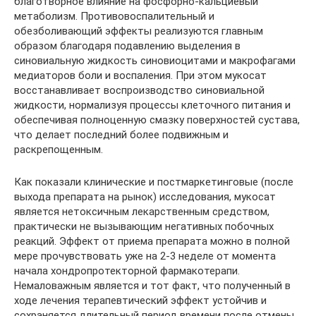
благотворное влияние на фосфорно-кальциевый
метаболизм. Противовоспалительный и
обезболивающий эффекты реализуются главным
образом благодаря подавлению выделения в
синовиальную жидкость синовиоцитами и макрофагами
медиаторов боли и воспаления. При этом мукосат
восстанавливает воспроизводство синовиальной
жидкости, нормализуя процессы клеточного питания и
обеспечивая полноценную смазку поверхностей сустава,
что делает последний более подвижным и
раскрепощенным.
Как показали клинические и постмаркетинговые (после
выхода препарата на рынок) исследования, мукосат
является нетоксичным лекарственным средством,
практически не вызывающим негативных побочных
реакций. Эффект от приема препарата можно в полной
мере прочувствовать уже на 2-3 неделе от момента
начала хондропротекторной фармакотерапи.
Немаловажным является и тот факт, что полученный в
ходе лечения терапевтический эффект устойчив и
сохраняется длительный период времени после отмены