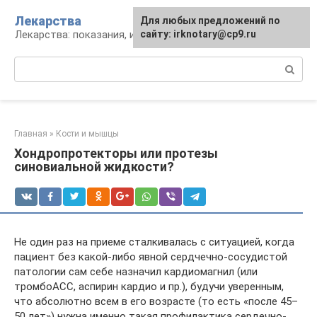
Перейти
Лекарства
Для любых предложений по
к
Лекарства: показания, инструкция, аналоги
сайту: irknotary@cp9.ru
контенту
Поиск:
Главная
»
Кости и мышцы
Хондропротекторы или протезы
синовиальной жидкости?
Не один раз на приеме сталкивалась с ситуацией, когда
пациент без какой-либо явной сердчечно-сосудистой
патологии сам себе назначил кардиомагнил (или
тромбоАСС, аспирин кардио и пр.), будучи уверенным,
что абсолютно всем в его возрасте (то есть «после 45–
50 лет») нужна именно такая профилактика сердечно-