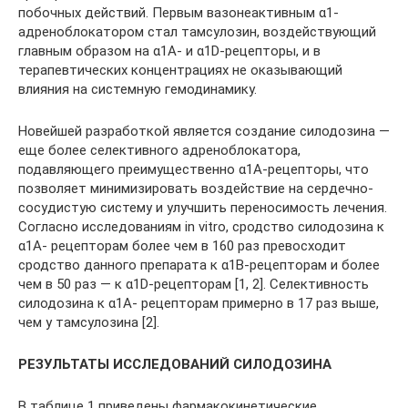
побочных действий. Первым вазонеактивным α1-
адреноблокатором стал тамсулозин, воздействующий
главным образом на α1A- и α1D-рецепторы, и в
терапевтических концентрациях не оказывающий
влияния на системную гемодинамику.
Новейшей разработкой является создание силодозина —
еще более селективного адреноблокатора,
подавляющего преимуще­ственно α1A-рецепторы, что
позволяет минимизировать воздействие на сердечно-
сосудистую систему и улучшить переносимость лечения.
Согласно исследованиям in vitro, сродство силодозина к
α1A- рецепторам более чем в 160 раз превосходит
сродство данного препарата к α1В-рецепторам и более
чем в 50 раз — к α1D-рецепторам [1, 2]. Селективность
силодозина к α1A- рецепторам примерно в 17 раз выше,
чем у тамсулозина [2].
РЕЗУЛЬТАТЫ ИССЛЕДОВАНИЙ СИЛОДОЗИНА
В таблице 1 приведены фармакокинетические