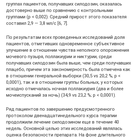
группах пациентов, получавших силодозин, оказалась
достоверно выше по сравнению с контрольными
группами (p < 0,002). Средний прирост этого показателя
составил 2,9 — 3,8 мл/с [6, 7].
По результатам всех проведенных исследований доля
пациентов, отметивших одновременное субъективное
улучшение в отношении чувства неполного опорожнения
мочевого пузыря, поллакиурии и никтурии, среди
получавших силодозин была выше, чем среди получавших
плацебо, причем эта закономерность была отмечена как
в отношении генеральной выборки (30,5 vs 20,2 %; p <
0,0001), так и в отношении группы больных, у которых
исходно отмечалась ночная поллакиурия (два и более
мочеиспусканий за ночь) (34,9 vs 23,2 %; p < 0,0001).
Ряд пациентов по завершению предусмотренного
протоколом двенадцатинедельного курса терапии
продолжили лечение силодозином еще в течение 40
недель. Основной целью этих исследований являлась
оценка безопасности препарата. На фоне длительного