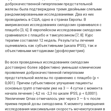
доброкачественной гиперплазии предстательной
железы была подтверждена тремя двойными слепыми
рандомизированными исследованиями. Два из них
проводились в США, одно в странах Европы. В
американских исследованиях силодозин сравнивался с
плацебо [3, 6]. В европейском исследовании силодозин
сравнивался с плацебо и тамсулозином [7, 8]. Курс
терапии составлял 12 недель. Результаты лечения
оценивались как субъективными (шкала IPSS), так и
объективными методиками (урофлоуметрия).
Во всех проведенных исследованиях силодозин
достоверно более эффективно уменьшал клинические
проявления доброкачественной гиперплазии
предстательной железы по сравнению с плацебо (p <
0,001). Причем субъективное улучшение пациенты
основных групп отмечали уже на 3 — 4 сутки с момента
начала лечения (-4,2 vs -2,3 по шкале IPSS, p < 0,0001).
Увеличение Qmax отмечалось уже через 3 — 6 ч. после
приема первой дозы силодозина. К моменту завершения
исследования максимальная скорость мочеиспускания в