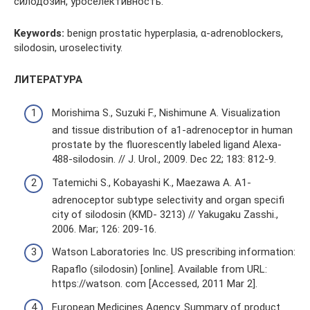
силодозин, уроселективность.
Keywords:
benign prostatic hyperplasia, α-adrenoblockers,
silodosin, uroselectivity.
ЛИТЕРАТУРА
Morishima S., Suzuki F., Nishimune A. Visualization
and tissue distribution of a1-adrenoceptor in human
prostate by the fluorescently labeled ligand Alexa-
488-silodosin. // J. Urol., 2009. Dec 22; 183: 812-9.
Tatemichi S., Kobayashi K., Maezawa A. A1-
adrenoceptor subtype selectivity and organ specifi
city of silodosin (KMD- 3213) // Yakugaku Zasshi.,
2006. Mar; 126: 209-16.
Watson Laboratories Inc. US prescribing information:
Rapaflo (silodosin) [online]. Available from URL:
https://watson. com [Accessed, 2011 Mar 2].
European Medicines Agency. Summary of product