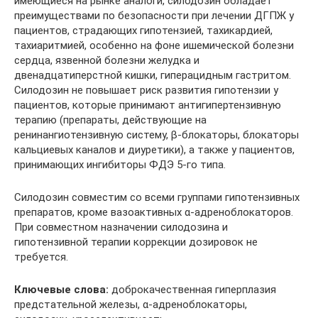
имеющиеся на рынке аналоги, силодозин обладает
преимуществами по безопасности при лечении ДГПЖ у
пациентов, страдающих гипотензией, тахикардией,
тахиаритмией, особенно на фоне ишемической болезни
сердца, язвенной болезни желудка и
двенадцатиперстной кишки, гиперацидным гастритом.
Силодозин не повышает риск развития гипотензии у
пациентов, которые принимают антигипертензивную
терапию (препараты, действующие на
ренинангиотензивную систему, β-блокаторы, блокаторы
кальциевых каналов и диуретики), а также у пациентов,
принимающих ингибиторы ФДЭ 5-го типа.
Силодозин совместим со всеми группами гипотензивных
препаратов, кроме вазоактивных α-адреноблокаторов.
При совместном назначении силодозина и
гипотензивной терапии коррекции дозировок не
требуется.
Ключевые слова:
доброкачественная гиперплазия
предстательной железы, α-адреноблокаторы,