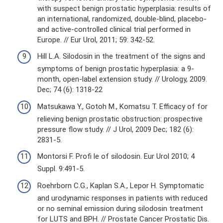
with suspect benign prostatic hyperplasia: results of
an international, randomized, double-blind, placebo-
and active-controlled clinical trial performed in
Europe. // Eur Urol, 2011; 59: 342-52.
Hill L.A. Silodosin in the treatment of the signs and
symptoms of benign prostatic hyperplasia: a 9-
month, open-label extension study. // Urology, 2009.
Dec; 74 (6): 1318-22
Matsukawa Y., Gotoh M., Komatsu T. Efficacy of for
relieving benign prostatic obstruction: prospective
pressure flow study. // J Urol, 2009 Dec; 182 (6):
2831-5.
Montorsi F. Profi le of silodosin. Eur Urol 2010; 4
Suppl. 9:491-5.
Roehrborn C.G., Kaplan S.A., Lepor H. Symptomatic
and urodynamic responses in patients with reduced
or no seminal emission during silodosin treatment
for LUTS and BPH. // Prostate Cancer Prostatic Dis.