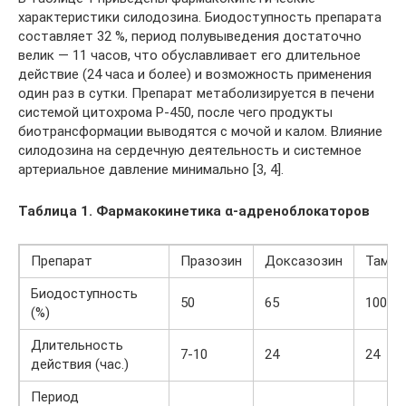
характеристики силодозина. Биодоступность препарата
составляет 32 %, период полувыведения достаточно
велик — 11 часов, что обуславливает его длительное
действие (24 часа и более) и возможность применения
один раз в сутки. Препарат метаболизируется в печени
системой цитохрома P-450, после чего продукты
биотрансформации выводятся с мочой и калом. Влияние
силодозина на сердечную деятельность и системное
артериальное давление минимально [3, 4].
Таблица 1. Фармакокинетика α-адреноблокаторов
Препарат
Празозин
Доксазозин
Тамсу
Биодоступность
50
65
100
(%)
Длительность
7-10
24
24
действия (час.)
Период