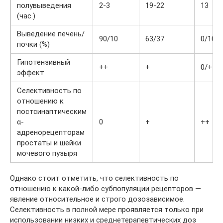
полувыведения
2-3
19-22
13
(час.)
Выведение печень/
90/10
63/37
0/100
почки (%)
Гипотензивный
++
+
0/+
эффект
Селективность по
отношению к
постсинаптическим
α-
0
+
++
адренорецепторам
простаты и шейки
мочевого пузыря
Однако стоит отметить, что селективность по
отношению к какой-либо субпопуляции рецепторов —
явление относительное и строго дозозависимое.
Селективность в полной мере проявляется только при
использовании низких и среднетерапевтических доз