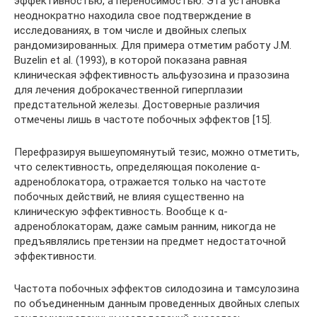
эффективностью, а переносимостью. Эта установка
неоднократно находила свое подтверждение в
исследованиях, в том числе и двойных слепых
рандомизированных. Для примера отметим работу J.M.
Buzelin et al. (1993), в которой показана равная
клиническая эффективность альфузозина и празозина
для лечения доброкачественной гиперплазии
предстательной железы. Достоверные различия
отмечены лишь в частоте побочных эффектов [15].
Перефразируя вышеупомянутый тезис, можно отметить,
что селективность, определяющая поколение α-
адреноблокатора, отражается только на частоте
побочных действий, не влияя существенно на
клиническую эффективность. Вообще к α-
адреноблокаторам, даже самым ранним, никогда не
предъявлялись претензии на предмет недостаточной
эффективности.
Частота побочных эффектов силодозина и тамсулозина
по объединенным данным проведенных двойных слепых