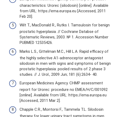
characteristics: Urorec (silodosin) [online]. Available
from URL: https://ema.europa.eu [Accessed, 2011
Feb 20].
Wilt T., MacDonald R., Rutks I. Tamsulosin for benign
prostatic hyperplasia. // Cochrane Databse of
Systematic Reviews, 2003. № 1. Accession Number
PUBMED 12535426.
Marks L.S., Gittelman M.C., Hill L.A. Rapid efficacy of
the highly selective A1-adrenoceptor antagonist
silodosin in men with signs and symptoms of benign
prostatic hyperplasia: pooled results of 2 phase 3
studies. // J. Urol., 2009 Jun; 181 (6):2634- 40.
European Medicines Agency. CHMP assessment
report for Urorec: procedure no EMEA/H/C/001092
[online]. Available from URL: https://ema.europa.eu
[Accessed, 2011 Mar 2].
Chapple C.R., Montorsi F., Tammela T.L. Silodosin
therapy for lower urinary tract symptoms in men