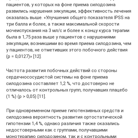
пациентов, у которых на фоне приема силодозина
развились нарушения эякуляции, эффективность лечения
оказалась выше. «Улучшения общего показателя IPSS на
три балла и более, а также максимальной скорости
мочеиспускания на 3 мл/с и более к концу курса терапии
была в 1,75 раза выше у пациентов с нарушениями
эякуляции, возникшими во время приема силодозина, чем
у пациентов, не от­метивших этого побочного действия
(p = 0,0127)» [12].
Частота развития побочных действий со стороны
сердечно­сосудистой системы на фоне приема
силодозина составляет 1,2 %, что достоверно не
отличалось от контрольных групп, получавших плацебо
(1 %) (p > 0,05) [11].
При одновременном приеме гипотензивных средств и
силодозина вероятность развития ортостатической
гипотензии 1,4 %, однако различия также оказались
недостоверными как с группами, получавшими
монотерапию силодозином, так и с контрольными