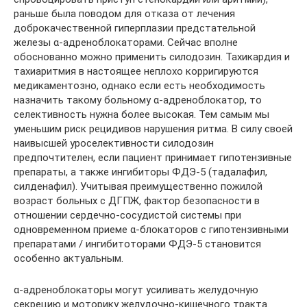
раньше была поводом для отказа от лечения
доброкачественной гиперплазии предстательной
железы α-адреноблокаторами. Сейчас вполне
обоснованно можно применить силодозин. Тахикардия и
тахиаритмия в настоящее неплохо корригируются
медикаментозно, однако если есть необходимость
назначить такому больному α-адреноблокатор, то
селективность нужна более высокая. Тем самым мы
уменьшим риск рецидивов нарушения ритма. В силу своей
наивысшей уроселективности силодозин
предпочтителен, если пациент принимает гипотензивные
препараты, а также ингибиторы ФДЭ-5 (тадалафил,
силденафил). Учитывая преимущественно пожилой
возраст больных с ДГПЖ, фактор безопасности в
отношении сердечно-сосудистой системы при
одновременном приеме α-блокаторов с гипотензивными
препаратами / ингибитоторами ФДЭ-5 становится
особенно актуальным.
α-адреноблокаторы могут усиливать желудочную
секрецию и моторику желудочно-кишечного тракта.