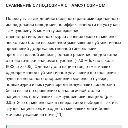
СРАВНЕНИЕ СИЛОДОЗИНА С ТАМСУЛОЗИНОМ
По результатам двойного слепого рандомизированного
исследования силодозин по эффективности не уступает
тамсулозину. К моменту завершения
двенадцатинедельного курса лечения было отмечено
несколько более выраженное уменьшение субъективных
проявлений доброкачественной гиперплазии
предстательной железы, однако различия не достигли
статистически значимого уровня (-7,0 — 6,7 по шкале
IPSS, p > 0,05). Однако доля пациентов, отметивших
одновременное субъективное улучшение в отношении
чувства неполного опорожнения мочевого пузыря,
поллакиурии и никтурии, среди получавших силодозин
была выше по сравнению с аналогичной долей
пациентов, получавших тамсулозин или плацебо (p >
0,05). Это отмечено как в генеральной выборке, так и в
группе пациентов, исходно отмечавших два и более
мочеиспусканий за ночь [11].