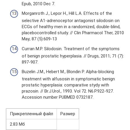
Epub, 2010 Dec 7.
Morganroth J., Lepor H., Hill L.A. Effects of the
selective A1-adrenoceptor antagonist silodosin on
ECGs of healthy men in a randomized, double-blind,
placebocontrolled study. // Clin Pharmacol Ther, 2010
May; 87 (5):609-13
Curran M.P. Silodosin. Treatment of the symptoms
of benign prostatic hyperplasia. // Drugs, 2011; 71 (7):
897-907.
Buzelin J.M., Hebert M., Blondin P. Alpha-blocking
treatment with alfusosin in symptomatic benign
prostatic hyperplasia: comparative stydy with
prazosin. // Br.J.Urol., 1993. Vol 72. N6.P.922-927.
Accession number PUBMED 0732187.
Прикрепленный файл
Размер
2.83 Мб