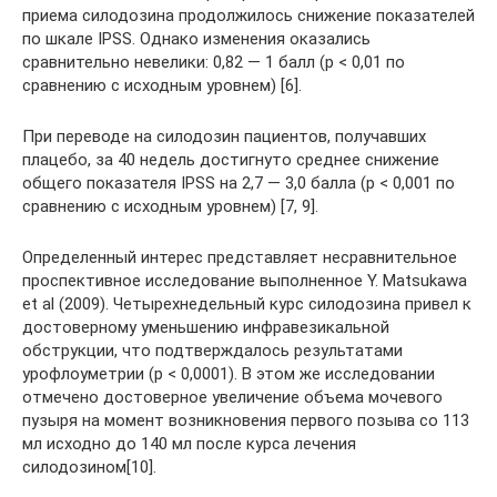
приема силодозина продолжилось снижение показателей
по шкале IPSS. Однако изменения оказались
сравнительно невелики: 0,82 — 1 балл (p < 0,01 по
сравнению с исходным уровнем) [6].
При переводе на силодозин па­циентов, получавших
плацебо, за 40 недель достигнуто среднее снижение
общего показателя IPSS на 2,7 — 3,0 балла (p < 0,001 по
сравнению с исходным уровнем) [7, 9].
Определенный интерес представляет несравнительное
проспективное исследование выполненное Y. Matsukawa
et al (2009). Четырех­недельный курс силодозина привел к
достоверному уменьшению инфравезикальной
обструкции, что подтверждалось результатами
урофлоуметрии (p < 0,0001). В этом же исследовании
отмечено достоверное увеличение объема мочевого
пузыря на момент возникновения первого позыва со 113
мл исходно до 140 мл после курса лечения
силодозином[10].