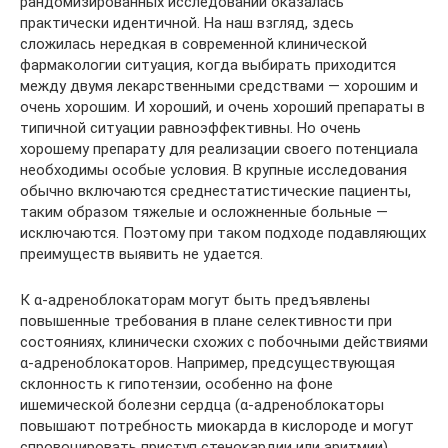
рандомизированных исследований оказалась
практически идентичной. На наш взгляд, здесь
сложилась нередкая в современной клинической
фармакологии ситуация, когда выбирать приходится
между двумя лекарственными средствами — хорошим и
очень хорошим. И хороший, и очень хороший препараты в
типичной ситуации равноэффективны. Но очень
хорошему препарату для реализации своего потенциала
необходимы особые условия. В крупные исследования
обычно включаются среднестатистические пациенты,
таким образом тяжелые и осложненные больные —
исключаются. Поэтому при таком подходе подавляющих
преимуществ выявить не удается.
К α-адреноблокаторам могут быть предъявлены
повышенные требования в плане селективности при
состояниях, клинически схожих с побочными действиями
α-адреноблокаторов. Например, предсуществующая
склонность к гипотензии, особенно на фоне
ишемической болезни сердца (α-адреноблокаторы
повышают потребность миокарда в кислороде и могут
спровоцировать приступ стенокардии или аритмии),