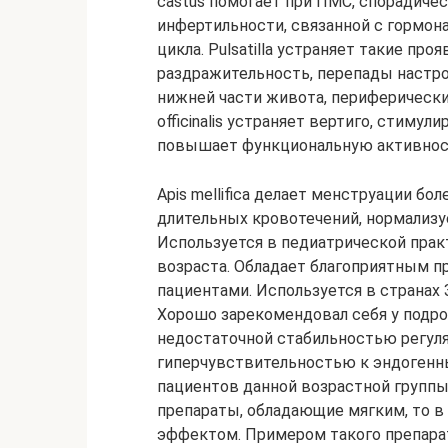
castus помогает при ПМС, спорадиче
инфертильности, связанной с гормо
цикла. Pulsatilla устраняет такие п
раздражительность, перепады настро
нижней части живота, периферически
officinalis устраняет вертиго, стиму
повышает функциональную активност
Apis mellifica делает менструации б
длительных кровотечений, нормализу
Используется в педиатрической прак
возраста. Обладает благоприятным п
пациентами. Используется в странах 
Хорошо зарекомендовал себя у подро
недостаточной стабильностью регуля
гиперчувствительностью к эндогенны
пациентов данной возрастной групп
препараты, обладающие мягким, то 
эффектом. Примером такого препарат