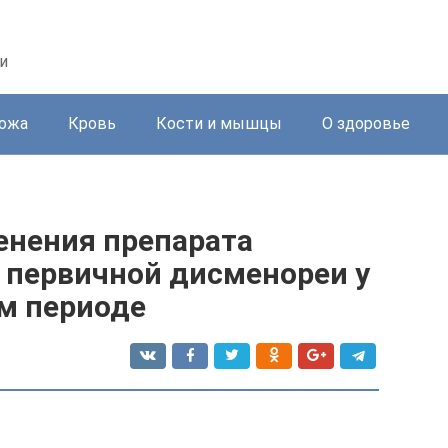
и
ожа
Кровь
Кости и мышцы
О здоровье
нения препарата
 первичной дисменореи у
ом периоде