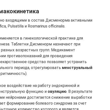
макокинетика
ено входящими в состав Дисменорма активными
a, Pulsatilla и Rosmarinus officinalis.
меняется в гинекологической практике для
генеза. Таблетки Дисменорм назначают при
разных возрастных групп. Медикамент
чии противопоказаний для проведения
Лекарственное средство позволяет устранить
ьного периода, отрегулировать
менcтруальный
 ритмичность).
ое воздействие на работу эндокринной и
енструальную функцию и
овуляцию
. В результате
ми нейронами достигается снижение выработки
щает формирование болевого синдрома за счет
збыточное количество которого и является