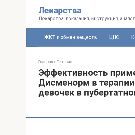
Перейти
Лекарства
к
контенту
Лекарства: показания, инструкция, аналог
ЖКТ и обмен веществ
ЦНС
К
Главная
»
Питание
Эффективность приме
Дисменорм в терапии
девочек в пубертатн