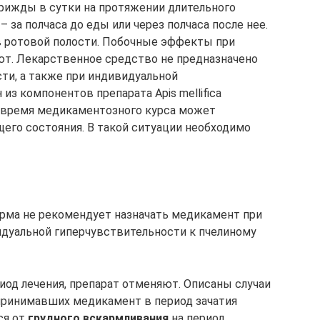
трижды в сутки на протяжении длительного
 за полчаса до еды или через полчаса после нее.
в ротовой полости. Побочные эффекты при
т. Лекарственное средство не предназначено
ти, а также при индивидуальной
из компонентов препарата Apis mellifica
о время медикаментозного курса может
его состояния. В такой ситуации необходимо
ма не рекомендует назначать медикамент при
идуальной гиперчувствительности к пчелиному
иод лечения, препарат отменяют. Описаны случаи
 принимавших медикамент в период зачатия
ся от
грудного вскармливания
на период