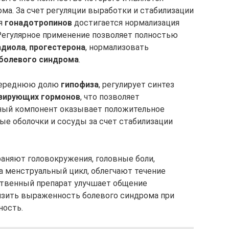
ма. За счет регуляции выработки и стабилизации
ня
гонадотропинов
достигается нормализация
Регулярное применение позволяет полностью
адиола
,
прогестерона
, нормализовать
болевого синдрома
.
 переднюю долю
гипофиза
, регулирует синтез
зирующих гормонов
, что позволяет
нный компонент оказывает положительное
ые оболочки и сосуды за счет стабилизации
аняют головокружения, головные боли,
 менструальный цикл, облегчают течение
ственный препарат улучшает общение
изить выраженность болевого синдрома при
ность.