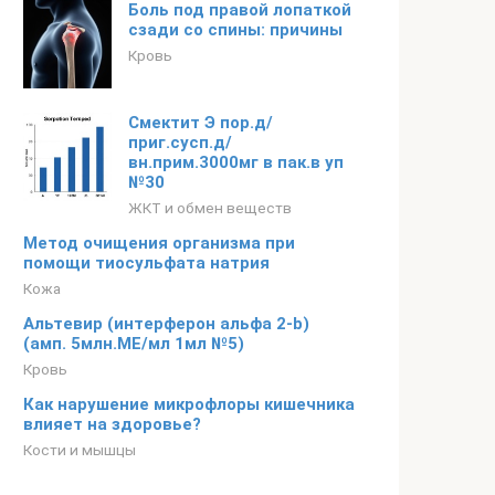
Боль под правой лопаткой
сзади со спины: причины
Кровь
Смектит Э пор.д/
приг.сусп.д/
вн.прим.3000мг в пак.в уп
№30
ЖКТ и обмен веществ
Метод очищения организма при
помощи тиосульфата натрия
Кожа
Альтевир (интерферон альфа 2-b)
(амп. 5млн.МЕ/мл 1мл №5)
Кровь
Как нарушение микрофлоры кишечника
влияет на здоровье?
Кости и мышцы