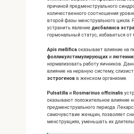
причиной предменструального синдро
количественного соотношения уров
второй фазы менструального цикла. 
устранить явление
дисбаланса эстр
гормональный статус, избавиться от
Apis mellifica
оказывает влияние на
фолликулстимулирующих
и
лютеини
нормализовать работу яичников. Да
влияние на нервную систему, слизист
эстрогенов
в женском организме.
Pulsatilla
и
Rosmarinus officinalis
устр
оказывают положительное влияние на
предменструального периода. Лекар
самочувствие женщин, позволяет сн
менструациях, уменьшать их длитель