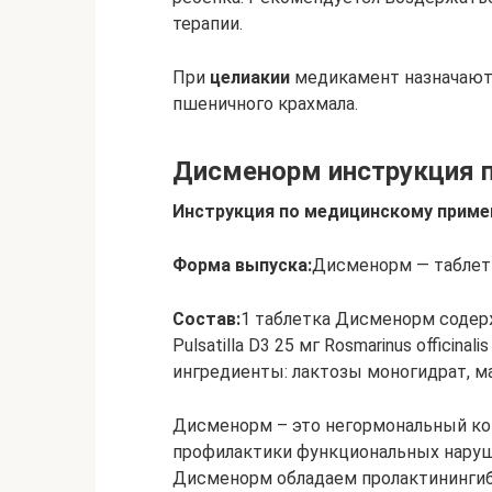
терапии.
При
целиакии
медикамент назначают 
пшеничного крахмала.
Дисменорм инструкция 
Инструкция по медицинскому прим
Форма выпуска:
Дисменорм — таблет
Состав:
1 таблетка Дисменорм содержи
Pulsatilla D3 25 мг Rosmarinus officinal
ингредиенты: лактозы моногидрат, ма
Дисменорм – это негормональный ко
профилактики функциональных наруш
Дисменорм обладаем пролактининги