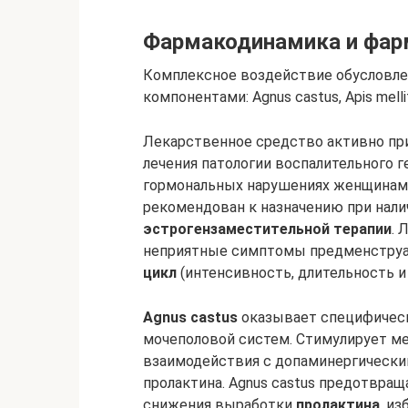
Фармакодинамика и фар
Комплексное воздействие обусловл
компонентами: Agnus castus, Apis mellific
Лекарственное средство активно при
лечения патологии воспалительного 
гормональных нарушениях женщинам 
рекомендован к назначению при нали
эстрогензаместительной терапии
. 
неприятные симптомы предменструал
цикл
(интенсивность, длительность и
Agnus castus
оказывает специфическ
мочеполовой систем. Стимулирует м
взаимодействия с допаминергически
пролактина. Agnus castus предотвра
снижения выработки
пролактина
, и