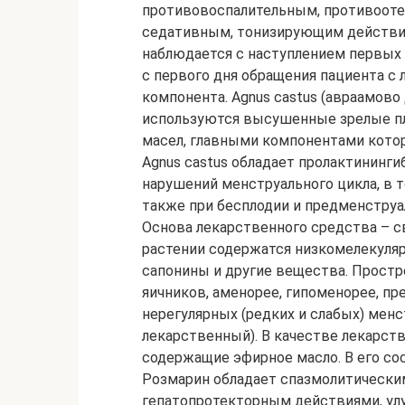
противовоспалительным, противоот
седативным, тонизирующим действи
наблюдается с наступлением первых
с первого дня обращения пациента с
компонента. Agnus castus (авраамово
используются высушенные зрелые пл
масел, главными компонентами котор
Agnus castus обладает пролактининг
нарушений менструального цикла, в т
также при бесплодии и предменструаль
Основа лекарственного средства – с
растении содержатся низкомелекуля
сапонины и другие вещества. Прост
яичников, аменорее, гипоменорее, п
нерегулярных (редких и слабых) менстр
лекарственный). В качестве лекарст
содержащие эфирное масло. В его сос
Розмарин обладает спазмолитически
гепатопротекторным действиями, ул