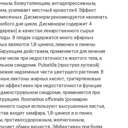
ечным, болеутоляющим, антидепрессивным,
ем, усиливает местный кровоток4. Эффект
 месячных. Дисменорм рекомендуется назначать
 любого дня цикла. Дисменорм содержит 4
 дерево) в качестве лекарственного сырья
оды. В плодах содержится много эфирных
ых являются 1,8-цинеол, лимонен и пинены.
ибирующим действием, применяется для лечения
ом числе при недостаточности желтого тела, а
ном синдроме. Pulsatilla (прострел луговой).
вежие надземные части цветущего растения. В
рные ликтоны жирных кислот, тритерпеновые
рел эффективен при недостаточности функции
редменструальном синдроме, применяется при
уациях. Rosmarinus officinalis (розмарин
венного сырья используют высушенные листья,
тав входят камфара, 1,8-цинеол и α-пинен.
м, противосудорожным, желчегонным,
учшает обмен веществ. Эффективен при болях