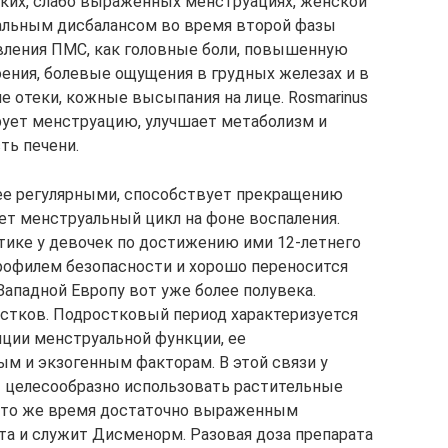
ских, слабо выраженных менструациях, женской
нальным дисбалансом во время второй фазы
роявления ПМС, как головные боли, повышенную
ения, болевые ощущения в грудных железах и в
е отеки, кожные высыпания на лице. Rosmarinus
лирует менструацию, улучшает метаболизм и
ь печени.
олее регулярными, способствует прекращению
ет менструальный цикл на фоне воспаления.
тике у девочек по достижению ими 12-летнего
рофилем безопасности и хорошо переносится
Западной Европу вот уже более полувека.
стков. Подростковый период характеризуется
ции менструальной функции, ее
м и экзогенным факторам. В этой связи у
ы целесообразно использовать растительные
в то же время достаточно выраженным
а и служит Дисменорм. Разовая доза препарата