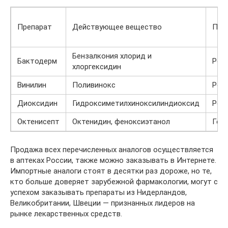
Препарат
Действующее вещество
Про
Бензалкония хлорид и
Бактодерм
Рос
хлоргексидин
Винилин
Поливинокс
Рос
Диоксидин
Гидроксиметилхиноксилиндиоксид
Рос
Октенисепт
Октенидин, феноксиэтанол
Гер
Продажа всех перечисленных аналогов осуществляется
в аптеках России, также можно заказывать в Интернете.
Импортные аналоги стоят в десятки раз дороже, но те,
кто больше доверяет зарубежной фармакологии, могут с
успехом заказывать препараты из Нидерландов,
Великобритании, Швеции — признанных лидеров на
рынке лекарственных средств.