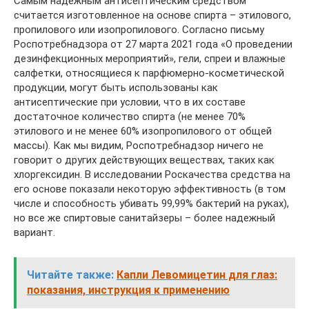
Самым надежным антисептическим средством
считается изготовленное на основе спирта – этилового,
пропилового или изопропилового. Согласно письму
Роспотребнадзора от 27 марта 2021 года «О проведении
дезинфекционных мероприятий», гели, спреи и влажные
салфетки, относящиеся к парфюмерно-косметической
продукции, могут быть использованы как
антисептические при условии, что в их составе
достаточное количество спирта (не менее 70%
этилового и не менее 60% изопропилового от общей
массы). Как мы видим, Роспотребнадзор ничего не
говорит о других действующих веществах, таких как
хлоргексидин. В исследовании Роскачества средства на
его основе показали некоторую эффективность (в том
числе и способность убивать 99,99% бактерий на руках),
но все же спиртовые санитайзеры – более надежный
вариант.
Читайте также:
Капли Левомицетин для глаз:
показания, инструкция к применению