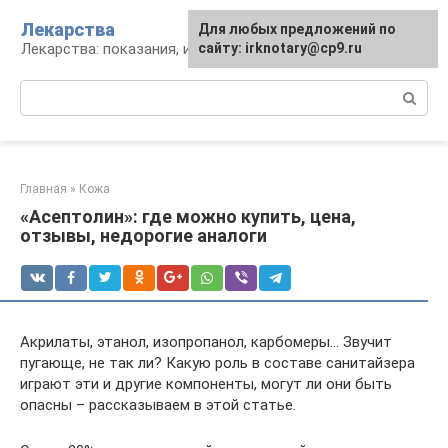
Перейти
Лекарства
Для любых предложений по
к
Лекарства: показания, инструкция, аналоги
сайту: irknotary@cp9.ru
контенту
Поиск:
Главная
»
Кожа
«Асептолин»: где можно купить, цена,
отзывы, недорогие аналоги
Акрилаты, этанол, изопропанол, карбомеры… Звучит
пугающе, не так ли? Какую роль в составе санитайзера
играют эти и другие компоненты, могут ли они быть
опасны – рассказываем в этой статье.