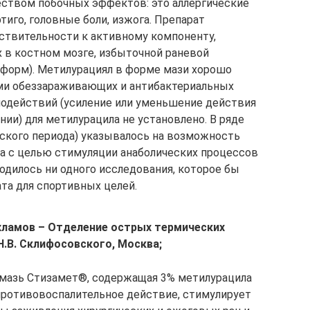
еством побочных эффектов: это аллергические
тиго, головные боли, изжога. Препарат
ствительности к активному компоненту,
х в костном мозге, избыточной раневой
 форм). Метилурациял в форме мази хорошо
ми обеззараживающих и антибактериальных
модействий (усиление или уменьшение действия
ии) для метилурацила не установлено. В ряде
ского периода) указывалось на возможность
а с целью стимуляции анаболических процессов
водилось ни одного исследования, которое бы
та для спортивных целей.
Шахламов – Отделение острых термических
.В. Склифосовского, Москва;
 мазь Стизамет®, содержащая 3% метилурацила
противовоспалительное действие, стимулирует