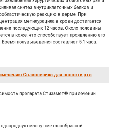
ы заживления хирургических и ожоговых ран и
силивая синтез внутриклеточных белков и
бробластическую реакцию в дерме. При
центрация метилурацила в крови достигается
ечение последующих 12 часов. Около половины
тся в коже, что способствует проявлению его
 Время полувыведения составляет 5,1 часа.
рименению Солкосерила для полости рта
симость препарата Стизамет® при лечении
 однородную массу сметанообразной