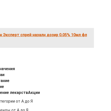
н Эксперт спрей назалн дозир 0,05% 10мл фл
начения
чаи
тание
ие
ение лекарств
Акции
тегории от А до Я
енды от А до Я