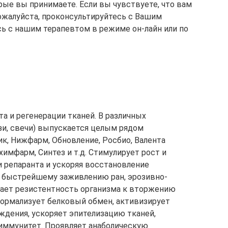
рые вы принимаете. Если вы чувствуете, что вам
ожалуйста, проконсультируйтесь с Вашим
 с нашим терапевтом в режиме он-лайн или по
а и регенерации тканей. В различных
зи, свечи) выпускается целым рядом
к, Нижфарм, Обновление, Росбио, Валента
имфарм, Синтез и т.д. Стимулирует рост и
и репаранта и ускоряя восстановление
 быстрейшему заживлению ран, эрозивно-
ает резистентность организма к вторжению
Нормализует белковый обмен, активизирует
ждения, ускоряет эпителизацию тканей,
иммунитет. Проявляет анаболическую