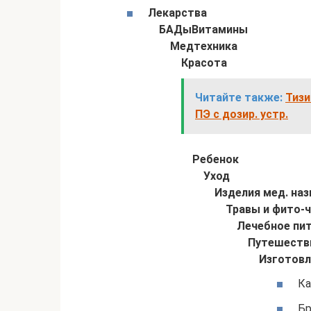
Лекарства
БАДы
Витамины
Медтехника
Красота
Читайте также:
Тизи
ПЭ с дозир. устр.
Ребенок
Уход
Изделия мед. наз
Травы и фито-
Лечебное пи
Путешеств
Изготовл
Ка
Бр