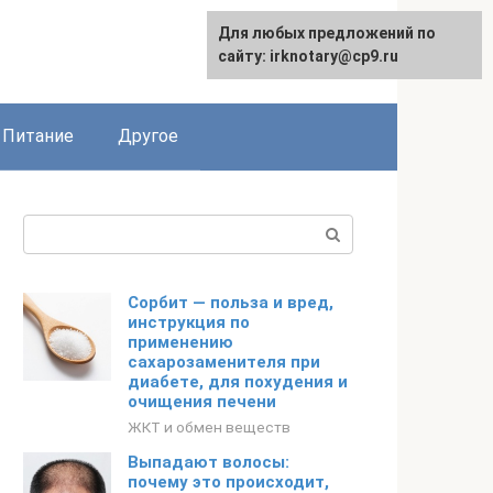
Для любых предложений по
сайту: irknotary@cp9.ru
Питание
Другое
Поиск:
Сорбит — польза и вред,
инструкция по
применению
сахарозаменителя при
диабете, для похудения и
очищения печени
ЖКТ и обмен веществ
Выпадают волосы:
почему это происходит,