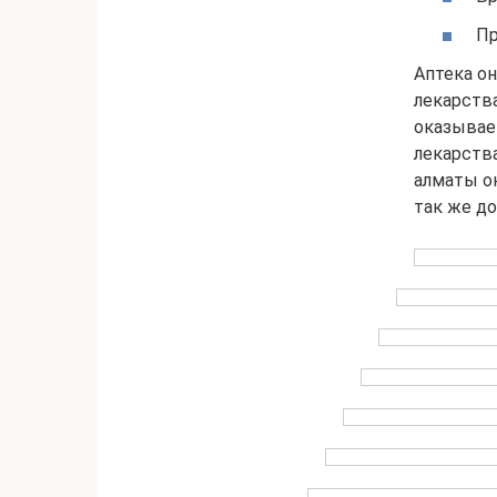
Пр
Аптека он
лекарства
оказывае
лекарства
алматы он
так же до