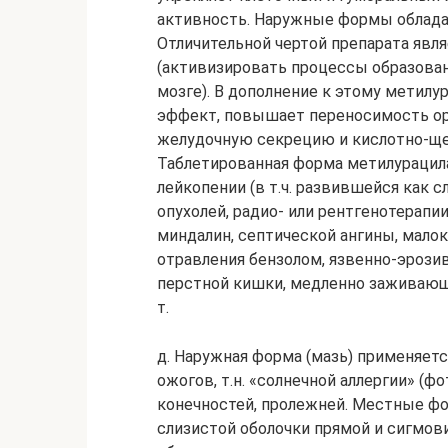
активность. Наружные формы облад
Отличительной чертой препарата явл
(активизировать процессы образован
мозге). В дополнение к этому метил
эффект, повышает переносимость орг
желудочную секрецию и кислотно-щел
Таблетированная форма метилурацила
лейкопении (в т.ч. развившейся как
опухолей, радио- или рентгенотерапи
миндалин, септической ангины, мало
отравления бензолом, язвенно-эрози
перстной кишки, медленно заживающи
т.
д. Наружная форма (мазь) применяет
ожогов, т.н. «солнечной аллергии» (ф
конечностей, пролежней. Местные фо
слизистой оболочки прямой и сигмов