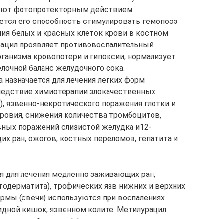
ают фотопротекторным действием.
яется его способность стимулировать гемопоэз
ия белых и красных клеток крови в костном
урацил проявляет противовоспалительный
анизма кровопотери и гипоксии, нормализует
очной баланс желудочного сока.
 назначается для лечения легких форм
 следствие химиотерапии злокачественных
и), язвенно-некротического поражения глотки и
кровия, снижения количества тромбоцитов,
вных поражений слизистой желудка и12-
х ран, ожогов, костных переломов, гепатита и
ся для лечения медленно заживающих ран,
отодерматита), трофических язв нижних и верхних
рмы (свечи) используются при воспалениях
идной кишок, язвенном колите. Метилурацил