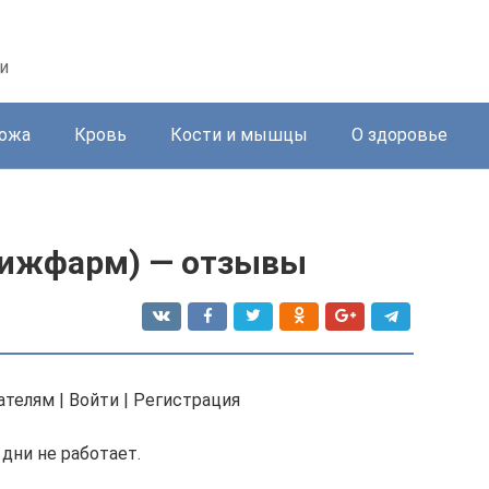
и
ожа
Кровь
Кости и мышцы
О здоровье
Нижфарм) — отзывы
ателям | Войти | Регистрация
дни не работает.