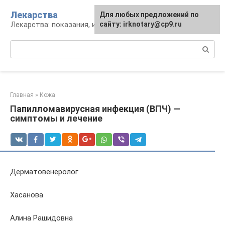
Перейти
Лекарства
Для любых предложений по
к
Лекарства: показания, инструкция, аналоги
сайту: irknotary@cp9.ru
контенту
Поиск:
Главная
»
Кожа
Папилломавирусная инфекция (ВПЧ) —
симптомы и лечение
Дерматовенеролог
Хасанова
Алина Рашидовна