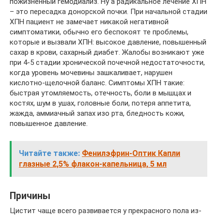
пожизненный гемодиализ. Ну а радикальное лечение ХПН
– это пересадка донорской почки. При начальной стадии
ХПН пациент не замечает никакой негативной
симптоматики, обычно его беспокоят те проблемы,
которые и вызвали ХПН: высокое давление, повышенный
сахар в крови, сахарный диабет. Жалобы возникают уже
при 4-5 стадии хронической почечной недостаточности,
когда уровень мочевины зашкаливает, нарушен
кислотно-щелочной баланс. Симптомы ХПН такие:
быстрая утомляемость, отечность, боли в мышцах и
костях, шум в ушах, головные боли, потеря аппетита,
жажда, аммиачный запах изо рта, бледность кожи,
повышенное давление.
Читайте также:
Фенилэфрин-Оптик Капли
глазные 2,5% флакон-капельница, 5 мл
Причины
Цистит чаще всего развивается у прекрасного пола из-