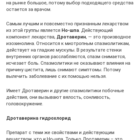
на рынке большое, потому выбор подходящего средства
остается за врачом.
Самым лучшим и повсеместно признанным лекарством
из этой группы является
Но-шпа
. Действующий
компонент лекарства,
Дротаверин
, — это производное
изохинолина. Относится к миотропным спазмолитикам,
действует на гладкие мускулы. В результате стенки
внутренних органов расслабляются, спазм снимается,
исчезает боль. Спазмолитики не оказывают влияния на
причину цистита, лишь снимают симптомы. Потому
вылечить заболевание с их помощью нельзя.
Имеет Дротаверин и другие спазмолитики побочные
действия, они вызывают вялость, сонливость,
головокружение.
Дротаверина гидрохлорид
Препарат с теми же свойствами и действующим
веществом, что и Но-шпа. Только Дротаверин – это