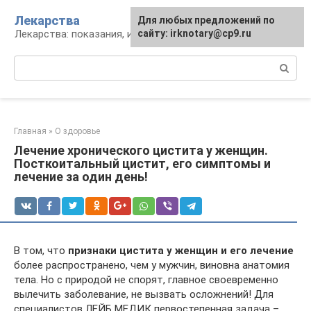
Перейти
Лекарства
Для любых предложений по
к
Лекарства: показания, инструкция, аналоги
сайту: irknotary@cp9.ru
контенту
Поиск:
Главная
»
О здоровье
Лечение хронического цистита у женщин.
Посткоитальный цистит, его симптомы и
лечение за один день!
В том, что
признаки цистита у женщин и его лечение
более распространено, чем у мужчин, виновна анатомия
тела. Но с природой не спорят, главное своевременно
вылечить заболевание, не вызвать осложнений! Для
специалистов ЛЕЙБ МЕДИК первостепенная задача –