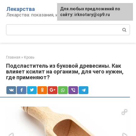
Перейти
Лекарства
Для любых предложений по
к
Лекарства: показания, инструкция, аналоги
сайту: irknotary@cp9.ru
контенту
Поиск:
Главная
»
Кровь
Подсластитель из буковой древесины. Как
влияет ксилит на организм, для чего нужен,
где применяют?