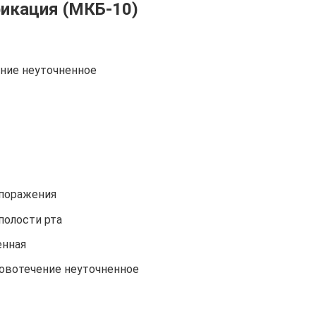
икация (МКБ-10)
яние неуточненное
 поражения
полости рта
енная
овотечение неуточненное