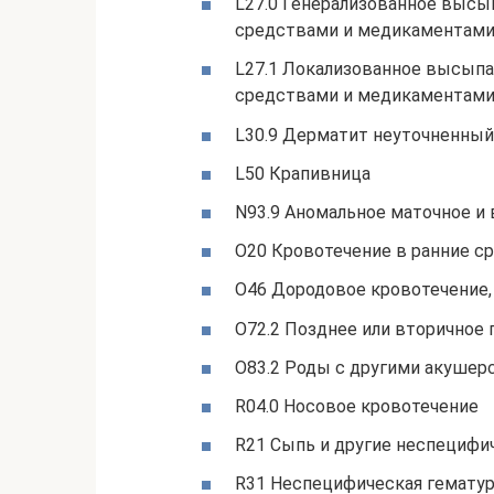
L27.0 Генерализованное высы
средствами и медикаментам
L27.1 Локализованное высыпа
средствами и медикаментам
L30.9 Дерматит неуточненный
L50 Крапивница
N93.9 Аномальное маточное и
O20 Кровотечение в ранние с
O46 Дородовое кровотечение,
O72.2 Позднее или вторичное
O83.2 Роды с другими акушер
R04.0 Носовое кровотечение
R21 Сыпь и другие неспециф
R31 Неспецифическая гемату