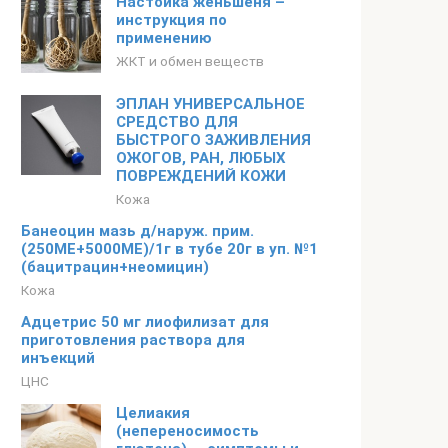
Настойка женьшеня –
инструкция по
применению
ЖКТ и обмен веществ
ЭПЛАН УНИВЕРСАЛЬНОЕ
СРЕДСТВО ДЛЯ
БЫСТРОГО ЗАЖИВЛЕНИЯ
ОЖОГОВ, РАН, ЛЮБЫХ
ПОВРЕЖДЕНИЙ КОЖИ
Кожа
Банеоцин мазь д/наруж. прим.
(250МЕ+5000МЕ)/1г в тубе 20г в уп. №1
(бацитрацин+неомицин)
Кожа
Адцетрис 50 мг лиофилизат для
приготовления раствора для
инъекций
ЦНС
Целиакия
(непереносимость