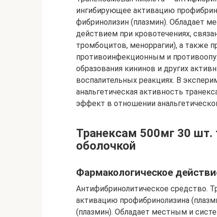
ингибирующее активацию профибрино
фибринолизин (плазмин). Обладает 
действием при кровотечениях, связа
тромбоцитов, меноррагии), а также 
противоинфекционным и противоопух
образования кининов и других актив
воспалительных реакциях. В экспер
анальгетическая активность транек
эффект в отношении анальгетической
Транексам 500мг 30 шт.
оболочкой
Фармакологическое действи
Антифибринолитическое средство. Т
активацию профибринолизина (плазми
(плазмин). Обладает местным и сис