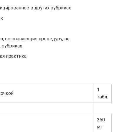
ицированное в других рубриках
ек
ма, осложняющие процедуру, не
 рубриках
ая практика
1
лочкой
табл.
250
мг