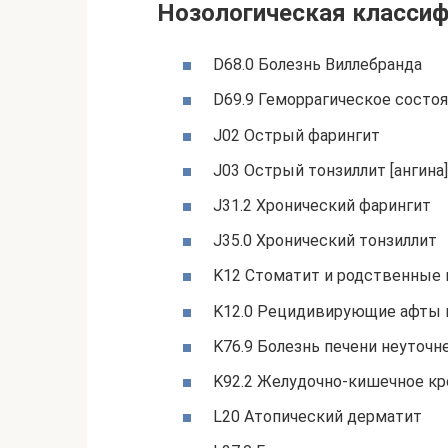
Нозологическая классиф
D68.0 Болезнь Виллебранда
D69.9 Геморрагическое состо
J02 Острый фарингит
J03 Острый тонзиллит [ангина]
J31.2 Хронический фарингит
J35.0 Хронический тонзиллит
K12 Стоматит и родственные
K12.0 Рецидивирующие афты 
K76.9 Болезнь печени неуточн
K92.2 Желудочно-кишечное кр
L20 Атопический дерматит