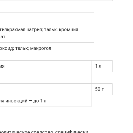
тилкрахмал натрия; тальк; кремния
рат
оксид; тальк; макрогол
ия
1 л
50 г
я инъекций — до 1 л
нолитическое средство, специфически