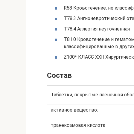
R58 Кровотечение, не классиф
T78.3 Ангионевротический от
T78.4 Аллергия неуточненная
T81.0 Кровотечение и гемато
классифицированные в других
Z100* КЛАСС XXII Хирургическ
Состав
Таблетки, покрытые пленочной обо
активное вещество:
транексамовая кислота