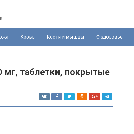
и
ожа
Кровь
Кости и мышцы
О здоровье
00 мг, таблетки, покрытые