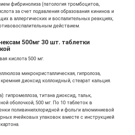
ием фибринолиза (патология тромбоцитов,
слота за счет подавления образования кининов и
щих в аллергических и воспалительных реакциях,
ротивовоспалительным действием.
нексам 500мг 30 шт. таблетки
кой
ая кислота 500 мг.
еллюлоза микрокристаллическая, гипролоза,
 кремния диоксид коллоидный, стеарат кальция.
: гипромеллоза, титана диоксид, тальк,
ой оболочкой, 500 мг. По 10 таблеток в
ленки поливинилхлоридной и фольги алюминиевой
нтурных ячейковых упаковок вместе с инструкцией
картона.