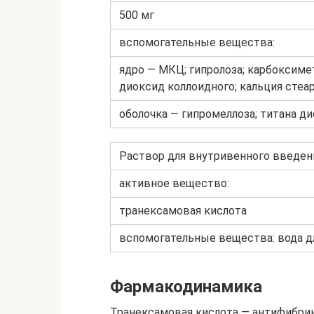
500 мг
вспомогательные вещества:
ядро — МКЦ; гипролоза; карбоксиме
диоксид коллоидного; кальция стеа
оболочка — гипромеллоза; титана ди
Раствор для внутривенного введен
активное вещество:
транексамовая кислота
вспомогательные вещества: вода дл
Фармакодинамика
Транексамовая кислота — антифибри