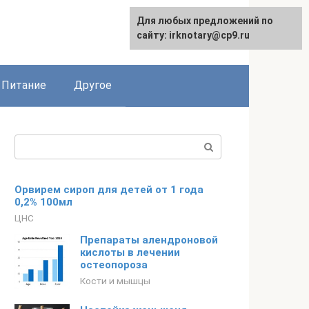
Для любых предложений по
сайту: irknotary@cp9.ru
Питание
Другое
Поиск:
Орвирем сироп для детей от 1 года
0,2% 100мл
ЦНС
Препараты алендроновой
кислоты в лечении
остеопороза
Кости и мышцы