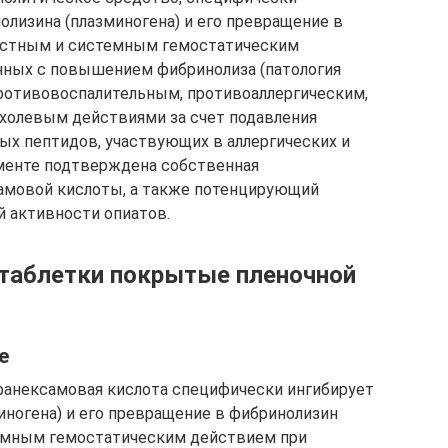
лизина (плазминогена) и его превращение в
местным и системным гемостатическим
нных с повышением фибринолиза (патология
противовоспалительным, противоаллергическим,
олевым действиями за счет подавления
ных пептидов, участвующих в аллергических и
именте подтверждена собственная
самовой кислоты, а также потенцирующий
 активности опиатов.
 таблетки покрытые пленочной
е
ранексамовая кислота специфически ингибирует
ногена) и его превращение в фибринолизин
темным гемостатическим действием при