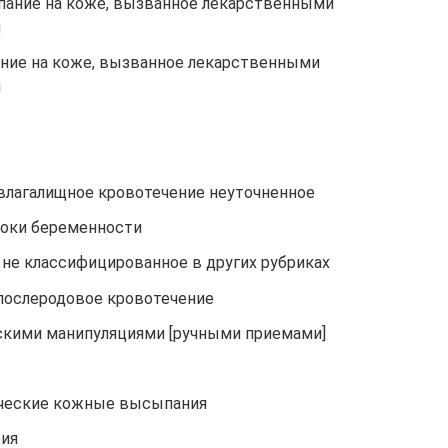
пание на коже, вызванное лекарственными
и
ние на коже, вызванное лекарственными
и
 влагалищное кровотечение неуточненное
роки беременности
 не классифицированное в других рубриках
 послеродовое кровотечение
скими манипуляциями [ручными приемами]
ические кожные высыпания
рия