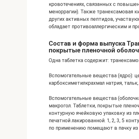
кровотечениях, связанных с повышен
меноррагии). Также транексамовая ки
других активных пептидов, участвую
обладает противоаллергическим и п
Состав и форма выпуска Тра
покрытые пленочной оболоч
Одна таблетка содержит: транексамов
Вспомогательные вещества (ядро): ц
карбоксиметилкрахмал натрия, тальк,
Вспомогательные вещества (оболочка)
макрогол. Таблетки, покрытые пленочн
контурную ячейковую упаковку из п
печатной лакированной. 1, 2, 3, 5 ко
по применению помещают в пачку из 