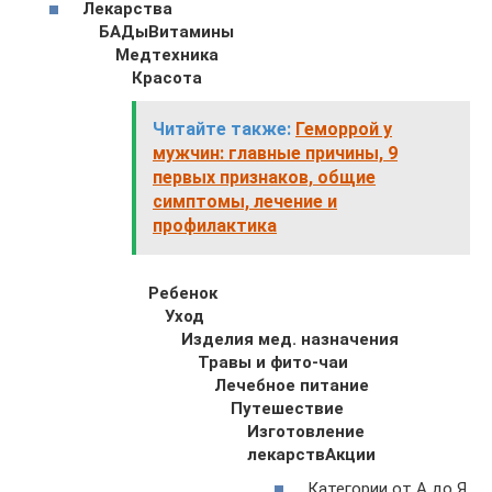
Лекарства
БАДы
Витамины
Медтехника
Красота
Читайте также:
Геморрой у
мужчин: главные причины, 9
первых признаков, общие
симптомы, лечение и
профилактика
Ребенок
Уход
Изделия мед. назначения
Травы и фито-чаи
Лечебное питание
Путешествие
Изготовление
лекарств
Акции
Категории от А до Я