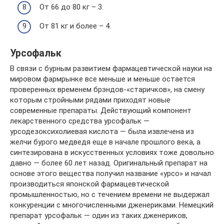
От 66 до 80 кг – 3.
От 81 кг и более – 4.
Урсофальк
В связи с бурным развитием фармацевтической науки на
мировом фармрынке все меньше и меньше остается
проверенных временем брэндов-«старичков», на смену
которым стройными рядами приходят новые
современные препараты. Действующий компонент
лекарственного средства урсофальк —
урсодезоксихолиевая кислота — была извлечена из
желчи бурого медведя еще в начале прошлого века, а
синтезирована в искусственных условиях тоже довольно
давно — более 60 лет назад. Оригинальный препарат на
основе этого вещества получил название «урсо» и начал
производиться японской фармацевтической
промышленностью, но с течением времени не выдержал
конкуренции с многочисленными дженериками. Немецкий
препарат урсофальк — один из таких дженериков,