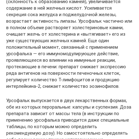
(склонность к образованию камней), увеличивается
содержание в ней желчных кислот. Усиливается
секреция сока желудка и поджелудочной железы,
возрастает активность липазы. Урсофальк частично или
в полном объеме растворяет холестериновые камни,
очищает желчь от холестерина и «вытягивает» его из
уже существующих желчных камней. Еще один
положительный момент, связанный с применением
урсофалька — его иммуномодулирующее действие,
проявляющееся во влиянии на иммунные реакции,
протекающие в печени: препарат снижает экспрессию
ряда антигенов на поверхности печеночных клеток,
регулирует количество Т-лимфоцитов и продукцию
интерлейкина-2, снижает количество эозинофилов.
Урсофальк выпускается в двух лекарственных формах,
обе из которых пероральные: капсулы и суспензия. Доза
препарата зависит от массы тела (в инструкции по
применению урсофалька приводится даже специальные
таблицы, по которым можно определить
рекомендуемую дозу). Но самостоятельно определять