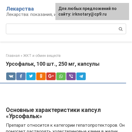
Перейти
Лекарства
Для любых предложений по
к
Лекарства: показания, инструкция, аналоги
сайту: irknotary@cp9.ru
контенту
Поиск:
Главная
»
ЖКТ и обмен веществ
Урсофальк, 100 шт., 250 мг, капсулы
Основные характеристики капсул
«Урсофальк»
Препарат относится к категории гепатопротекторов. Он
помогает растворять холестериновые камни в желчи,