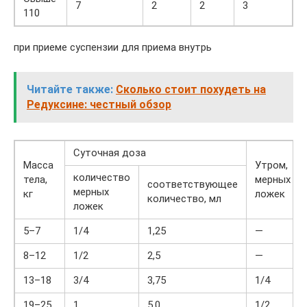
7
2
2
3
110
при приеме суспензии для приема внутрь
Читайте также:
Сколько стоит похудеть на
Редуксине: честный обзор
Суточная доза
Масса
Утром,
количество
тела,
мерных
соответствующее
мерных
кг
ложек
количество, мл
ложек
5–7
1/4
1,25
—
8–12
1/2
2,5
—
13–18
3/4
3,75
1/4
19–25
1
5,0
1/2