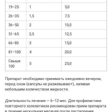
19–25
1
5,0
26–35
1,5
7,5
36–50
2
10,0
51–65
2,5
12,5
66–80
3
15,0
81–100
4
20,0
Свыше
5
25,0
100
Препарат необходимо принимать ежедневно вечером,
перед сном (капсулы не разжевывают), запивая
небольшим количеством жидкости.
Длительность лечения — 6–12 мес. Для профилактики
повторного холелитиаза рекомендован прием препарата
в течение нескольких месяцев после растворения