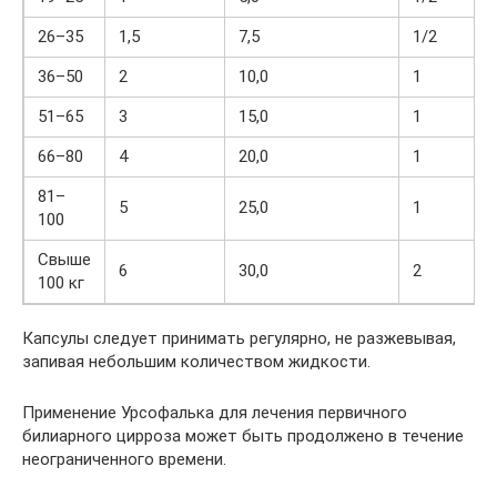
26–35
1,5
7,5
1/2
36–50
2
10,0
1
51–65
3
15,0
1
66–80
4
20,0
1
81–
5
25,0
1
100
Свыше
6
30,0
2
100 кг
Капсулы следует принимать регулярно, не разжевывая,
запивая небольшим количеством жидкости.
Применение Урсофалька для лечения первичного
билиарного цирроза может быть продолжено в течение
неограниченного времени.