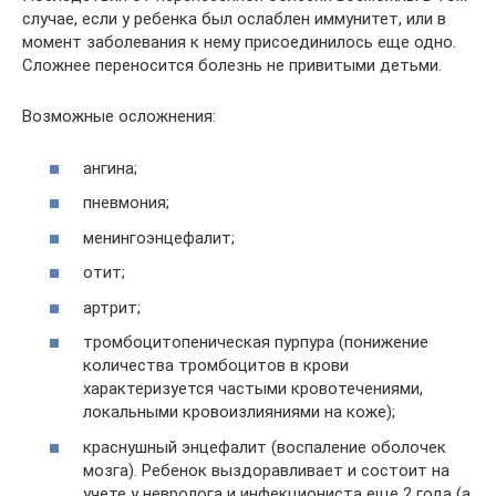
случае, если у ребенка был ослаблен иммунитет, или в
момент заболевания к нему присоединилось еще одно.
Сложнее переносится болезнь не привитыми детьми.
Возможные осложнения:
ангина;
пневмония;
менингоэнцефалит;
отит;
артрит;
тромбоцитопеническая пурпура (понижение
количества тромбоцитов в крови
характеризуется частыми кровотечениями,
локальными кровоизлияниями на коже);
краснушный энцефалит (воспаление оболочек
мозга). Ребенок выздоравливает и состоит на
учете у невролога и инфекциониста еще 2 года (а