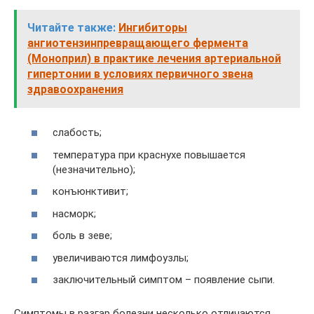
Читайте также:
Ингибиторы
ангиотензинпревращающего фермента
(Моноприл) в практике лечения артериальной
гипертонии в условиях первичного звена
здравоохранения
слабость;
температура при краснухе повышается
(незначительно);
конъюнктивит;
насморк;
боль в зеве;
увеличиваются лимфоузлы;
заключительный симптом – появление сыпи.
Симптомы в разгар болезни несколько отличаются.