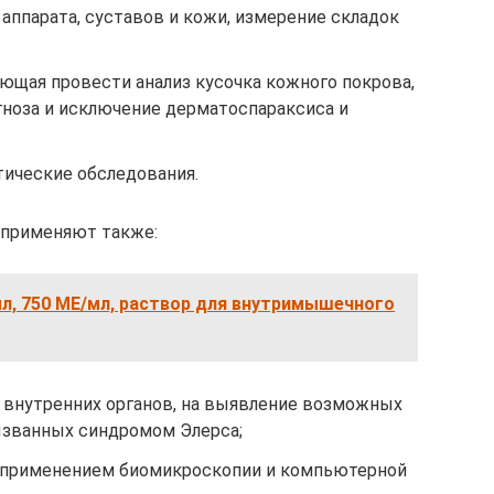
аппарата, суставов и кожи, измерение складок
ющая провести анализ кусочка кожного покрова,
гноза и исключение дерматоспараксиса и
тические обследования.
 применяют также:
 мл, 750 МЕ/мл, раствор для внутримышечного
 внутренних органов, на выявление возможных
ызванных синдромом Элерса;
с применением биомикроскопии и компьютерной