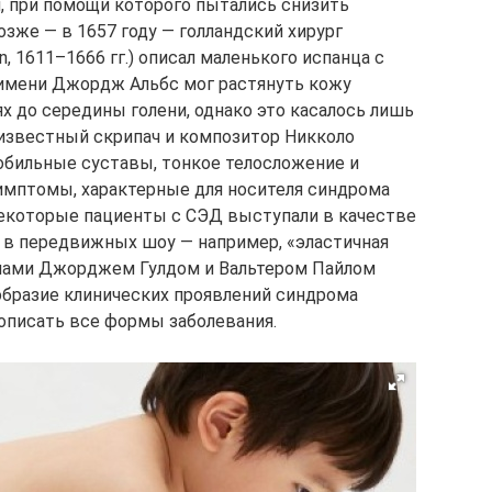
, при помощи которого пытались снизить
зже — в 1657 году — голландский хирург
, 1611–1666 гг.) описал маленького испанца с
 имени Джордж Альбс мог растянуть кожу
ях до середины голени, однако это касалось лишь
 известный скрипач и композитор Никколо
мобильные суставы, тонкое телосложение и
имптомы, характерные для носителя синдрома
 некоторые пациенты с СЭД выступали в качестве
в передвижных шоу — например, «эластичная
ачами Джорджем Гулдом и Вальтером Пайлом
знообразие клинических проявлений синдрома
 описать все формы заболевания.