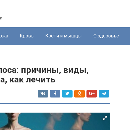
и
ожа
Кровь
Кости и мышцы
О здоровье
оса: причины, виды,
а, как лечить