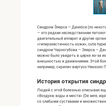
Синдром Э́лерса — Данлóса (по неко
— это редкая наследственная патолог
двигательный аппарат и другие орган
«гиперэластичность кожи», сutis hyp
синдром Черногубова — Элерса — Да
можно было увидеть в цирке из‑за и
внешностью и движениями. Этой бол
например, скрипач-виртуоз Никколо П
История открытия синд
Людей с этой болезнью описывал еще 
«Воздухи, воды и места» (De aere, aqu
со слабыми суставами и множественн