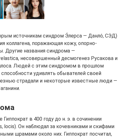
торым источникам синдром Э́лерса — Данлó, СЭД)
ия коллагена, поражающая кожу, опорно-
ы. Другие названия синдрома —
erelastica, несовершенный десмогенез Русакова и
нлоса. Людей с этим синдромом в прошлом
х способности удивлять обывателей своей
езнью страдали и некоторые известные люди —
аганини.
рома
Гиппократ в 400 году до н. э. в сочинении
is, locis). Он наблюдал за кочевниками и скифами
ыми шрамами около них. Гиппократ посчитал,