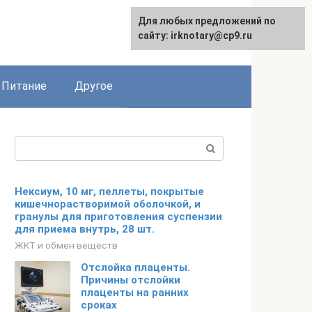
Для любых предложений по
сайту: irknotary@cp9.ru
Питание
Другое
Поиск:
Нексиум, 10 мг, пеллеты, покрытые
кишечнорастворимой оболочкой, и
гранулы для приготовления суспензии
для приема внутрь, 28 шт.
ЖКТ и обмен веществ
Отслойка плаценты.
Причины отслойки
плаценты на ранних
сроках