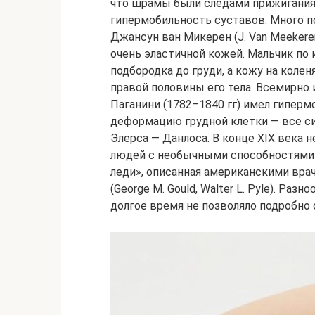
что шрамы были следами прижигания
гипермобильность суставов. Много по
Джансун ван Микерен (J. Van Meekeren
очень эластичной кожей. Мальчик по
подбородка до груди, а кожу на колен
правой половины его тела. Всемирно
Паганини (1782–1840 гг) имел гипер
деформацию грудной клетки — все с
Элерса — Данлоса. В конце XIX века
людей с необычными способностями 
леди», описанная американскими вр
(George M. Gould, Walter L. Pyle). Ра
долгое время не позволяло подробно