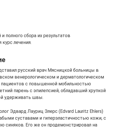
и полного сбора их результатов
 курс лечения.
ие
дставил русский врач Мясницкой больницы в
вском венерологическом и дерматологическом
ух пациентов с повышенной мобильностью
летний парень с эпилепсией, обладавший хрупкой
ой удерживать швы.
лог Эдвард Лауриц Элерс (Edvard Lauritz Ehlers)
лабыми суставами и гиперэластичностью кожи, с
ю синяков. Его же он продемонстрировал на