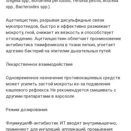
Shigella spp., Bordetella pertussis, Yersinia pestis, Brucella
spp., Bacteroides spp.).
Ацетилцистеин, разрывая дисульфидные связи
мукопротеидов, быстро и эффективно разжижает
мокроту, гной, снижает их вязкость и способствует
отхождению. Ацетилцистеин облегчает проникновение
антибиотика тиамфеникола в ткани легких, угнетает
адгезию бактерий на эпителии дыхательных путей.
Лекарственное взаимодействие
Одновременное назначение противокашлевых средств
может усилить застой мокроты из-за подавления
кашлевого рефлекса. Не рекомендуется смешивать с
другими препаратами в аэрозоле.
Режим дозирования
Флуимуцил®-антибиотик ИТ вводят внутримышечно,
применяют для ингаляций, аппликаций, промывания