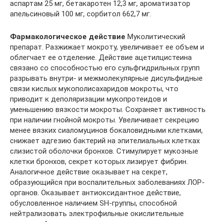
аспартам 25 мг, бетакаротен 12,3 мг, ароматизатор
апельсиновый 100 мг, сорбитол 662,7 мг.
Фармакологическое действие
Муколитический
препарат. Разжижает мокроту, увеличивает ее объем и
облегчает ее отделение. Действие ацетилцистеина
связано со способностью его сульфгидрильных групп
разрывать внутри- и межмолекулярные дисульфидные
связи кислых мукополисахаридов мокроты, что
приводит к деполяризации мукопротеидов и
уменьшению вязкости мокроты. Сохраняет активность
при наличии гнойной мокроты. Увеличивает секрецию
менее вязких сиаломуцинов бокаловидными клетками,
снижает адгезию бактерий на эпителиальных клетках
слизистой оболочки бронхов. Стимулирует мукозные
клетки бронхов, секрет которых лизирует фибрин.
Аналогичное действие оказывает на секрет,
образующийся при воспалительных заболеваниях ЛОР-
органов. Оказывает антиоксидантное действие,
обусловленное наличием SH-группы, способной
нейтрализовать электрофильные окислительные