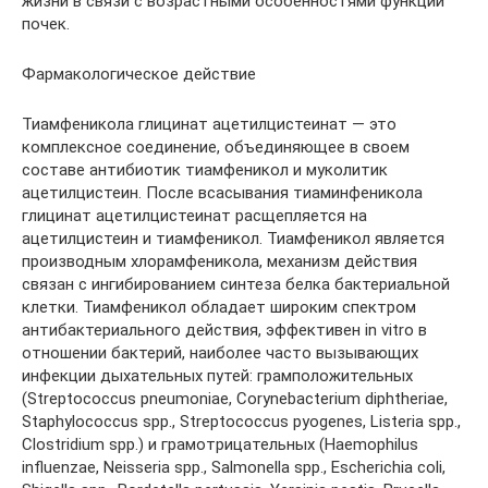
жизни в связи с возрастными особенностями функции
почек.
Фармакологическое действие
Тиамфеникола глицинат ацетилцистеинат — это
комплексное соединение, объединяющее в своем
составе антибиотик тиамфеникол и муколитик
ацетилцистеин. После всасывания тиаминфеникола
глицинат ацетилцистеинат расщепляется на
ацетилцистеин и тиамфеникол. Тиамфеникол является
производным хлорамфеникола, механизм действия
связан с ингибированием синтеза белка бактериальной
клетки. Тиамфеникол обладает широким спектром
антибактериального действия, эффективен in vitro в
отношении бактерий, наиболее часто вызывающих
инфекции дыхательных путей: грамположительных
(Streptococcus pneumoniae, Corynebacterium diphtheriae,
Staphylococcus spp., Streptococcus pyogenes, Listeria spp.,
Clostridium spp.) и грамотрицательных (Haemophilus
influenzae, Neisseria spp., Salmonella spp., Escherichia coli,