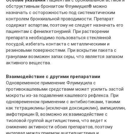
обструктивным бронхитом Флуимуцил® можно
назначать с осторожностью под систематическим
контролем бронхиальной проводимости. Препарат
содержат аспартам, поэтому не следует назначать его
пациентам с фенилкетонурией. При растворении
препарата необходимо пользоваться стеклянной
посудой, избегать контакта с металлическими и
резиновыми поверхностями. При вскрытии пакета с
гранулами возможен запах серы, что является запахом
активного вещества.
Взаимодействие с другими препаратами
Одновременное применение Флуимуцила с
противокашлевыми средствами может усилить застой
мокроты из-за подавления кашлевого рефлекса. При
одновременном применении с антибиотиками, такими
как тетрациклины (исключая доксициклин), ампициллин,
амфотерицин В, возможно их взаимодействие с
тиоловой группой ацетилцистеина, что ведет к
снижению активности обоих препаратов, поэтому
интервал между приемом ацетилцистеина и