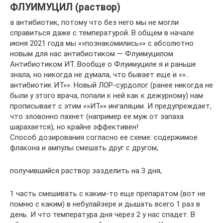
ФЛУИМУЦИЛ (раствор)
а антибиотик, потому что без него мы не могли
справиться даже с температурой. В общем в начале
июня 2021 года мы «»познакомились»» с абсолютно
новым для нас антибиотиком — Флуимуцилом
Антибиотиком ИТ. Вообще о Флуимуциле я и раньше
знала, но никогда не думала, что бывает еще и «»…
антибиотик ИТ»». Новый ЛОР-сурдолог (ранее никогда не
были у этого врача, попали к ней как к дежурному) нам
прописывает с этим «»ИТ»» ингаляции. И предупреждает,
что зловонно пахнет (например ее муж от запаха
шарахается), но крайне эффективен!
Способ дозирования согласно ее схеме: содержимое
флакона и ампулы смешать друг с другом,
получившийся раствор зазделить на 3 дня,
1 часть смешивать с каким-то еще препаратом (вот не
помню с каким) в небулайзере и дышать всего 1 раз в
день. И что температура дня через 2 у нас спадет. В