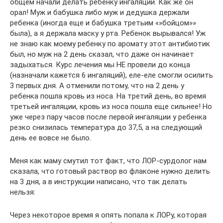
общем начали делать ребенку ингаляции. Как же он
орал! Муж и бабушка либо муж и дедушка держали
ребенка (иногда еще и бабушка третьим «»бойцом»»
была), а я держала маску у рта. Ребенок вырывался! Уж
не знаю как моему ребенку по аромату этот антибиотик
был, но муж на 2 день сказал, что даже он начинает
задыхаться. Курс лечения мы НЕ провели до конца
(назначали кажется 6 ингаляций), еле-еле смогли осилить
3 первых дня. А отменили потому, что на 2 день у
ребенка пошла кровь из носа. На третий день, во время
третьей ингаляции, кровь из носа пошла еще сильнее! Но
уже через пару часов после первой ингаляции у ребенка
резко снизилась температура до 37,5, а на следующий
день ее вовсе не было.
Меня как маму смутил тот факт, что ЛОР-сурдолог нам
сказала, что готовый раствор во флаконе нужно делить
на 3 дня, а в инструкции написано, что так делать
нельзя:
Через некоторое время я опять попала к ЛОРу, которая