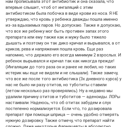
нам прописывала этот антибиотик и она сказала, что
впервые слышит, чтоб от ингаляций с этим
антибиотиком была побочка в виде крови из носа. Я НЕ
утверждаю, что кровь у ребенка дважды пошла именно
из-за вдыхаемых паров. Но допускаю. Также я допускаю,
что все же ребенку мог быть противен запах этого
препарата или ему также как и мужу было тяжело
дышать и поэтому он так дико кричал и вырывался, а от
криков, рева и напряжения пошла кровь. Еще раз
напомню, что держало его всегда минимум 2 взрослых. И
ребенок вырывался и кричал так как никогда прежде!
(Ингаляции до того раза он и ранее не любил, но таких
истерик мы еще не видели и не слышали). Также замечу,
что все же после того антибиотика (3х дневного курса) у
нас не было ни разу отитов, но туботиты ставили
(летом несколько раз проверялись). Ну а недавно мы
удалили причину отитов и туботитов — аденоиды. ЛОРы
настаивали. Надеюсь, что об отитах забудем и слух
постепенно нормализуется. Если что, то дозировала
препарат при помощи шприца — очень удобно отмерять
нужную дозировку. Также отмечу, что препарат найти
сложно. Даже некоторые фармацевты в абсолютно