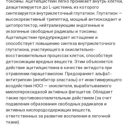
токсины. Ацетилцистеин легко проникает внутрь клетки,
деацетилируется до L-цистеина, из которого
синтезируется внутриклеточный глутатион. Глутатион —
высокореактивный трипептид, мощный антиоксидант и
цитопротектор, нейтрализующим эндогенные и
экзогенные свободные радикалы и токсины.
Ацетилцистеин предупреждает истощение и
способствует повышению синтеза внутриклеточного
глутатиона, участвующего в окислительно-
восстановительных процессах клеток, способствуя
детоксикации вредных веществ. Этим объясняется
действие ацетилцистеина в качестве антидота при
отравлении парацетамолом. Предохраняет альфа1-
антитрипсин (ингибитор эластазы) от инактивирующего
воздействия НОСl — окислителя, вырабатываемого
миелопероксидазой активных фагоцитов. Обладает
также противовоспалительным действием (за счет
подавления образования свободных радикалов и
активных кислородсодержащих веществ,
ответственных за развитие воспаления в легочной
ткани).