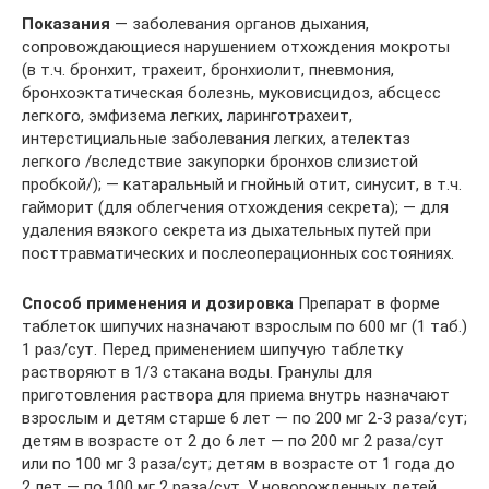
Показания
— заболевания органов дыхания,
сопровождающиеся нарушением отхождения мокроты
(в т.ч. бронхит, трахеит, бронхиолит, пневмония,
бронхоэктатическая болезнь, муковисцидоз, абсцесс
легкого, эмфизема легких, ларинготрахеит,
интерстициальные заболевания легких, ателектаз
легкого /вследствие закупорки бронхов слизистой
пробкой/); — катаральный и гнойный отит, синусит, в т.ч.
гайморит (для облегчения отхождения секрета); — для
удаления вязкого секрета из дыхательных путей при
посттравматических и послеоперационных состояниях.
Способ применения и дозировка
Препарат в форме
таблеток шипучих назначают взрослым по 600 мг (1 таб.)
1 раз/сут. Перед применением шипучую таблетку
растворяют в 1/3 стакана воды. Гранулы для
приготовления раствора для приема внутрь назначают
взрослым и детям старше 6 лет — по 200 мг 2-3 раза/сут;
детям в возрасте от 2 до 6 лет — по 200 мг 2 раза/сут
или по 100 мг 3 раза/сут; детям в возрасте от 1 года до
2 лет — по 100 мг 2 раза/сут. У новорожденных детей