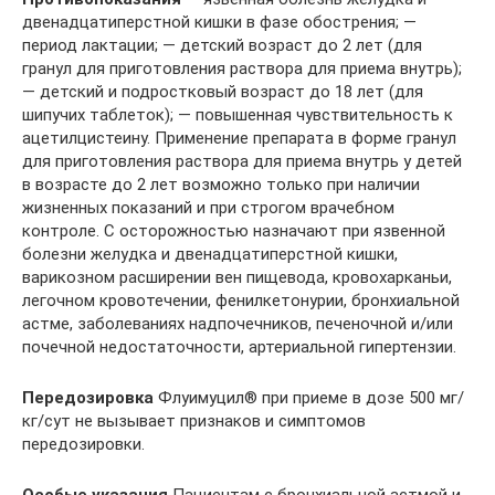
двенадцатиперстной кишки в фазе обострения; —
период лактации; — детский возраст до 2 лет (для
гранул для приготовления раствора для приема внутрь);
— детский и подростковый возраст до 18 лет (для
шипучих таблеток); — повышенная чувствительность к
ацетилцистеину. Применение препарата в форме гранул
для приготовления раствора для приема внутрь у детей
в возрасте до 2 лет возможно только при наличии
жизненных показаний и при строгом врачебном
контроле. С осторожностью назначают при язвенной
болезни желудка и двенадцатиперстной кишки,
варикозном расширении вен пищевода, кровохарканьи,
легочном кровотечении, фенилкетонурии, бронхиальной
астме, заболеваниях надпочечников, печеночной и/или
почечной недостаточности, артериальной гипертензии.
Передозировка
Флуимуцил® при приеме в дозе 500 мг/
кг/сут не вызывает признаков и симптомов
передозировки.
Особые указания
Пациентам с бронхиальной астмой и