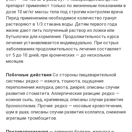
препарат применяют только по жизненным показаниям в
дозе 10 мг/кг массы тела под строгим контролем врача.
Перед применением необходимое количество гранул
растворяют в 1/3 стакана воды. Детям первого года
жизни дают пить полученный раствор из ложки или
бутылочки для кормления. Продолжительность курса
лечения устанавливается индивидуально. При острых
заболеваниях продолжительность лечения составляет
от 5 до 10 дней, при хронических — до нескольких
месяцев.
Побочные действия
Со стороны пищеварительной
системы: редко — изжога, тошнота, ощущение
переполнения желудка, рвота, диарея; описаны случаи
развития стоматита. Аллергические реакции: редко —
кожная сыпь, зуд, крапивница; описаны случаи развития
бронхоспазма. Прочие: редко — носовые кровотечения,
шум в ушах; описаны случаи развития коллапса, снижения
агрегации тромбоцитов.
Противопоказания
— язвенная болезнь желудка и