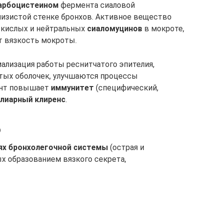
арбоцистеином
фермента сиаловой
лизистой стенке бронхов. Активное вещество
 кислых и нейтральных
сиаломуцинов
в мокроте,
т вязкость мокроты.
мализация работы реснитчатого эпителия,
тых оболочек, улучшаются процессы
ент повышает
иммунитет
(специфический,
лиарный клиренс
.
ю
ях бронхолегочной системы
(острая и
х образованием вязкого секрета,