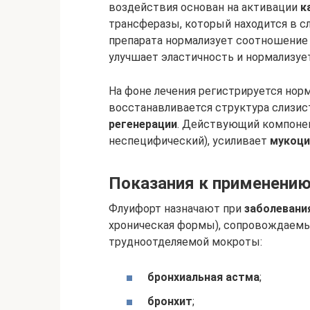
воздействия основан на активации
к
трансферазы, который находится в с
препарата нормализует соотношение
улучшает эластичность и нормализуе
На фоне лечения регистрируется нор
восстанавливается структура слизис
регенерации
. Действующий компон
неспецифический), усиливает
мукоци
Показания к применени
Флуифорт назначают при
заболевани
хроническая формы), сопровождаемы
трудноотделяемой мокроты:
бронхиальная астма
;
бронхит
;