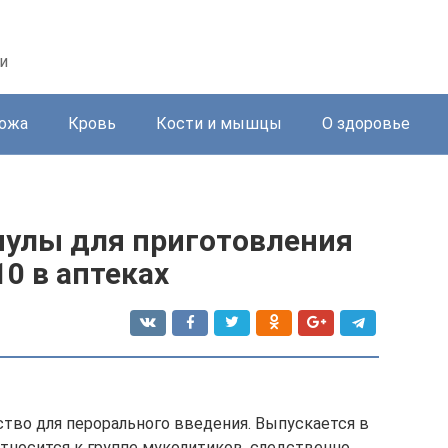
и
ожа
Кровь
Кости и мышцы
О здоровье
нулы для приготовления
10 в аптеках
тво для перорального введения. Выпускается в
тносится к группе муколитиков, следственно