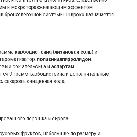
им и мокроторазжижающим эффектом.
ий бронхолегочной системы. Широко назначается
грамма
карбоцистеина
(
лизиновая соль
) и
 ароматизатор,
поливинилпирролидон
,
ковый сок апельсина и
аспартам
.
тся 9 грамм карбоцистеина и дополнительные
 сахароза, очищенная вода,
.
ированного порошка и сиропа.
русовых фруктов, небольшие по размеру и