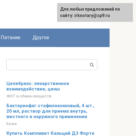
Для любых предложений по
сайту: irknotary@cp9.ru
Питание
Другое
Поиск:
Целебрекс: лекарственное
взаимодействие, цены
ЖКТ и обмен веществ
Бактериофаг стафилококковый, 4 шт.,
20 мл, раствор для приема внутрь,
местного и наружного применения
Кожа
Купить Компливит Кальций Д3 Форте