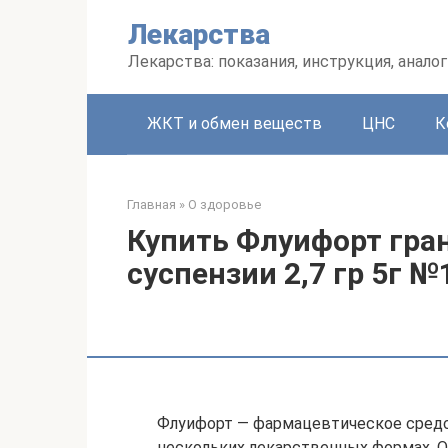
Перейти
Лекарства
к
контенту
Лекарства: показания, инструкция, аналог
ЖКТ и обмен веществ
ЦНС
К
Главная
»
О здоровье
Купить Флуифорт гра
суспензии 2,7 гр 5г №
Флуифорт — фармацевтическое средс
нескольких лекарственных формах. О