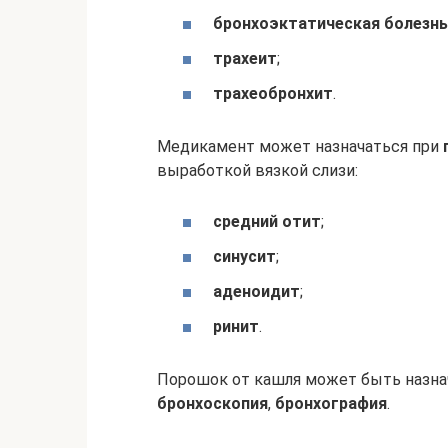
бронхоэктатическая болезнь
трахеит
;
трахеобронхит
.
Медикамент может назначаться при
выработкой вязкой слизи:
средний отит
;
синусит
;
аденоидит
;
ринит
.
Порошок от кашля может быть назна
бронхоскопия
,
бронхография
.