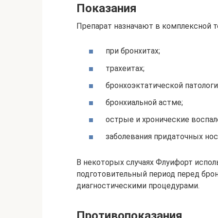
Показания
Препарат назначают в комплексной т
при бронхитах;
трахеитах;
бронхоэктатической патологи
бронхиальной астме;
острые и хронические воспал
заболевания придаточных носо
В некоторых случаях Флуифорт исполь
подготовительный период перед брон
диагностическими процедурами.
Противопоказания