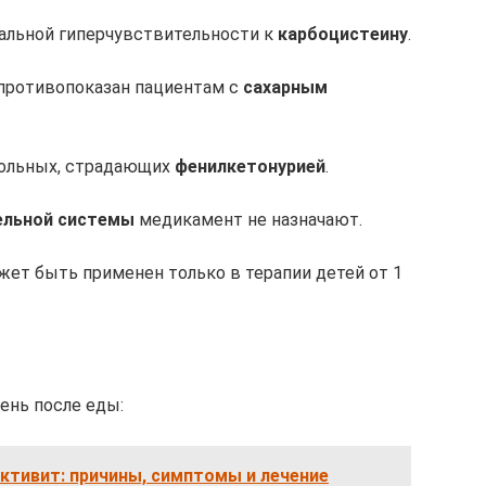
альной гиперчувствительности к
карбоцистеину
.
 противопоказан пациентам с
сахарным
больных, страдающих
фенилкетонурией
.
ельной системы
медикамент не назначают.
жет быть применен только в терапии детей от 1
ень после еды:
ктивит: причины, симптомы и лечение