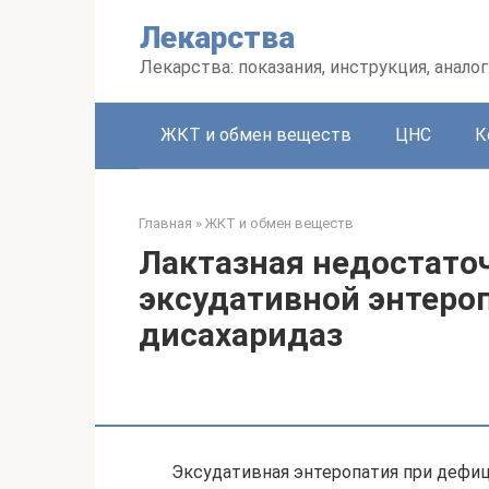
Перейти
Лекарства
к
контенту
Лекарства: показания, инструкция, аналог
ЖКТ и обмен веществ
ЦНС
К
Главная
»
ЖКТ и обмен веществ
Лактазная недостато
эксудативной энтеро
дисахаридаз
Эксудативная энтеропатия при дефиц