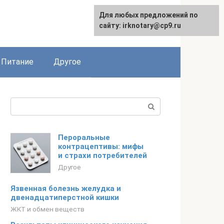
Для любых предложений по
сайту: irknotary@cp9.ru
Питание
Другое
Поиск:
Пероральные
контрацептивы: мифы
и страхи потребителей
Другое
Язвенная болезнь желудка и
двенадцатиперстной кишки
ЖКТ и обмен веществ