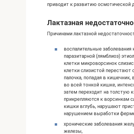
приводит к развитию осмотической 
Лактазная недостаточно
Причинами лактазной недостаточнос
воспалительные заболевания к
паразитарной (лямблиоз) этио
клетки микроворсинок слизист
клетки слизистой перестают 
палочка, попадая в кишечник
во всей тонкой кишке, интен
затем переходит на толстую к
прикрепляются к ворсинкам с
кишки вглубь, нарушают прис
нарушением выработки ферме
хронические заболевания жел
железы,