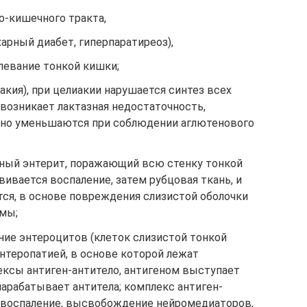
о-кишечного тракта,
арный диабет, гиперпаратиреоз),
левание тонкой кишки;
акия), при целиакии нарушается синтез всех
 и возникает лактазная недостаточность,
ьно уменьшаются при соблюдении аглютенового
зный энтерит, поражающий всю стенку тонкой
вивается воспаление, затем рубцовая ткань, и
ся, в основе повреждения слизистой оболочки
мы;
ние энтероцитов (клеток слизистой тонкой
нтеропатией, в основе которой лежат
ксы антиген-антитело, антигеном выступает
нарабатывает антитела; комплекс антиген-
 воспаление, высвобождение нейромедиаторов,