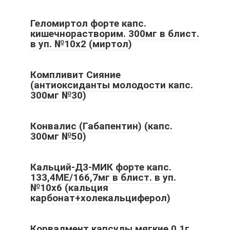
Геломиртол форте капс.
кишечнорастворим. 300мг в блист.
в уп. №10х2 (миртол)
Компливит Сияние
(антиоксиданты молодости капс.
300мг №30)
Конвалис (Габапентин) (капс.
300мг №50)
Кальций-Д3-МИК форте капс.
133,4МЕ/166,7мг в блист. в уп.
№10х6 (кальция
карбонат+холекальциферол)
Корвалмент капсулы мягкие 0,1г