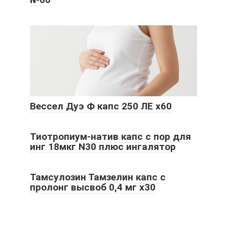
Вессел Дуэ Ф капс 250 ЛЕ x60
Тиотропиум-натив капс с пор для
инг 18мкг N30 плюс ингалятор
Тамсулозин Тамзелин капс с
пролонг высвоб 0,4 мг x30