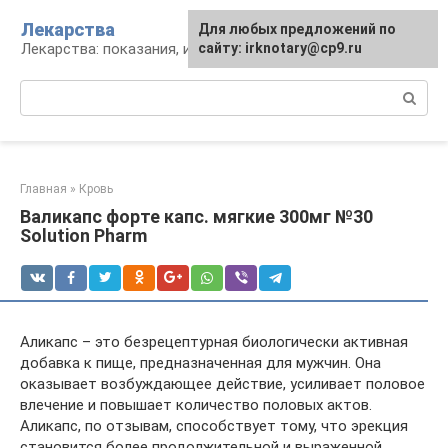
Перейти
Лекарства
Для любых предложений по
к
Лекарства: показания, инструкция, аналоги
сайту: irknotary@cp9.ru
контенту
Поиск:
Главная
»
Кровь
Валикапс форте капс. мягкие 300мг №30
Solution Pharm
Аликапс – это безрецептурная биологически активная
добавка к пище, предназначенная для мужчин. Она
оказывает возбуждающее действие, усиливает половое
влечение и повышает количество половых актов.
Аликапс, по отзывам, способствует тому, что эрекция
становится более продолжительной и выраженной.