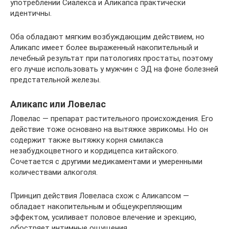
употреблении Сиалекса и Аликапса практически
идентичны.
Оба обладают мягким возбуждающим действием, но
Аликапс имеет более выраженный накопительный и
лечебный результат при патологиях простаты, поэтому
его лучше использовать у мужчин с ЭД на фоне болезней
предстательной железы.
Аликапс или Ловелас
Ловелас — препарат растительного происхождения. Его
действие тоже основано на вытяжке эврикомы. Но он
содержит также вытяжку корня смилакса
незабудкоцветного и кордицепса китайского.
Сочетается с другими медикаментами и умеренными
количествами алкоголя.
Принцип действия Ловеласа схож с Аликапсом —
обладает накопительным и общеукрепляющим
эффектом, усиливает половое влечение и эрекцию,
обостряет интимные ощущения.