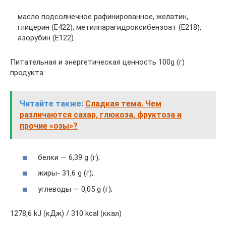
масло подсолнечное рафинированное, желатин,
глицерин (Е422), метилпарагидроксибензоат (Е218),
азорубин (Е122).
Питательная и энергетическая ценность 100g (г)
продукта:
Читайте также:
Сладкая тема. Чем
различаются сахар, глюкоза, фруктоза и
прочие «озы»?
белки — 6,39 g (г);
жиры- 31,6 g (г);
углеводы — 0,05 g (г);
1278,6 kJ (кДж) / 310 kcal (ккал)