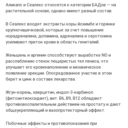
Аликапс и Сеалекс относятся к категории БАДов — на
растительной основе, однако имеют разный состав.
В Сеалекс воодят экстракты коры йохимбе и горянки
крупночашечковой, которые за счет повышения
норадреналина, допамина, адреналина и серотонина
усиливают приток крови в область гениталий.
Женьшень и аргинин способствуют выработке NO и
расслаблению стенок пещеристых тел пениса, что
улучшает его кровенаполнение и механическое
появление эрекции. Опосредованное участие в этом
берет и цинк в составе лекарства.
Жгун-корень, кверцетин, индол-3-карбинол
(фитоантиоксидант), вит. В6, В9, В12 обладают
противовоспалительным действием на простату и дают
общеукрепляющий и вазопротекторный эффект.
Побочные эффекты и противопоказания при