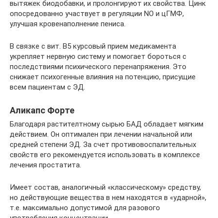
вытяжек биодобавки, и пролонгируют их свойства. Цинк
опосредованно участвует в регуляции NO и цГМФ,
улучшая кровенаполнение пениса.
В связке с вит. В5 курсовый прием медикамента
укрепляет нервную систему и помогает бороться с
последствиями психического перенапряжения. Это
снижает психогенные влияния на потенцию, присущие
всем пациентам с ЭД.
Аликапс Форте
Благодаря растителтному сырью БАД обладает мягким
действием. Он оптимален при лечении начальной или
средней степени ЭД. За счет противовоспалительных
свойств его рекомендуется использовать в комплексе
лечения простатита.
Имеет состав, аналогичный «классическому» средству,
но действующие вещества в нем находятся в «ударной»,
т.е. максимально допустимой для разового
употребления концентрации.