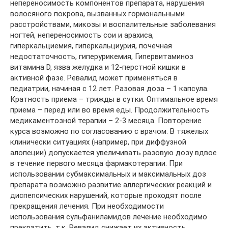
непереносимость компонентов препарата, нарушения
волосяного покрова, вызванных гормональными
расстройствами, микозы и воспалительные заболевания
ногтей, непереносимость сои и арахиса,
гиперкальциемия, гиперкальциурия, почечная
недостаточность, гиперурикемия, Гипервитаминоз
витамина D, язва желудка и 12-перстной кишки в
активной фазе. Ревалид может применяться в
педиатрии, начиная с 12 лет. Разовая доза – 1 капсула.
Кратность приема – трижды в сутки. Оптимальное время
приема – перед или во время еды. Продолжительность
медикаментозной терапии – 2-3 месяца. Повторение
курса возможно по согласованию с врачом. В тяжелых
клинически ситуациях (например, при диффузной
алопеции) допускается увеличивать разовую дозу вдвое
в течение первого месяца фармакотерапии. При
использовании субмаксимальных и максимальных доз
препарата возможно развитие аллергических реакций и
диспепсических нарушений, которые проходят после
прекращения лечения. При необходимости
использования сульфаниламидов лечение необходимо
прекратить, т.к. Ревалид снижает их активность.