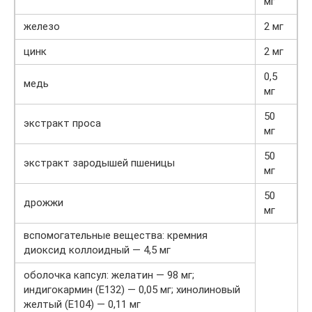
мг
железо
2 мг
цинк
2 мг
0,5
медь
мг
50
экстракт проса
мг
50
экстракт зародышей пшеницы
мг
50
дрожжи
мг
вспомогательные вещества: кремния
диоксид коллоидный — 4,5 мг
оболочка капсул: желатин — 98 мг;
индигокармин (E132) — 0,05 мг; хинолиновый
желтый (E104) — 0,11 мг