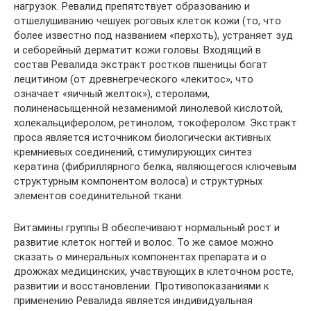
нагрузок. Ревалид препятствует образованию и
отшелушиванию чешуек роговых клеток кожи (то, что
более известно под названием «перхоть), устраняет зуд
и себорейный дерматит кожи головы. Входящий в
состав Ревалида экстракт ростков пшеницы богат
лецитином (от древнегреческого «лекитос», что
означает «яичный желток»), стеролами,
полиненасыщенной незаменимой линолевой кислотой,
холекальциферолом, ретинолом, токоферолом. Экстракт
проса является источником биологически активных
кремниевых соединений, стимулирующих синтез
кератина (фибриллярного белка, являющегося ключевым
структурным компонентом волоса) и структурных
элементов соединительной ткани.
Витамины группы В обеспечивают нормальный рост и
развитие клеток ногтей и волос. То же самое можно
сказать о минеральных компонентах препарата и о
дрожжах медицинских, участвующих в клеточном росте,
развитии и восстановлении. Противопоказаниями к
применению Ревалида является индивидуальная