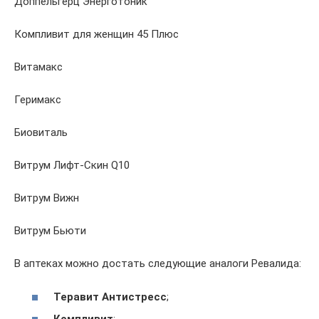
Доппельгерц Энерготоник
Компливит для женщин 45 Плюс
Витамакс
Геримакс
Биовиталь
Витрум Лифт-Скин Q10
Витрум Вижн
Витрум Бьюти
В аптеках можно достать следующие аналоги Ревалида:
Теравит Антистресс
;