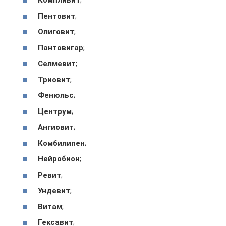
Компливит
;
Пентовит
;
Олиговит
;
Пантовигар
;
Селмевит
;
Триовит
;
Фенюльс
;
Центрум
;
Ангиовит
;
Комбилипен
;
Нейробион
;
Ревит
;
Ундевит
;
Витам
;
Гексавит
;