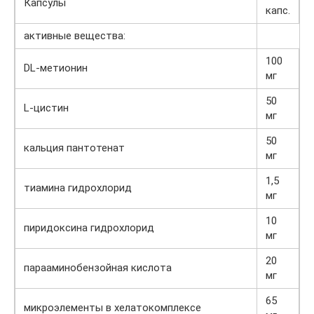
Капсулы
капс.
активные вещества:
100
DL-метионин
мг
50
L-цистин
мг
50
кальция пантотенат
мг
1,5
тиамина гидрохлорид
мг
10
пиридоксина гидрохлорид
мг
20
парааминобензойная кислота
мг
65
микроэлементы в хелатокомплексе