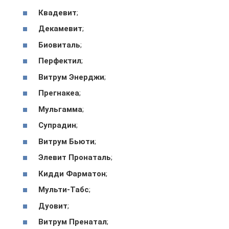
Квадевит
;
Декамевит
;
Биовиталь
;
Перфектил
;
Витрум Энерджи
;
Прегнакеа
;
Мульгамма
;
Супрадин
;
Витрум Бьюти
;
Элевит Пронаталь
;
Кидди Фарматон
;
Мульти-Табс
;
Дуовит
;
Витрум Пренатал
;