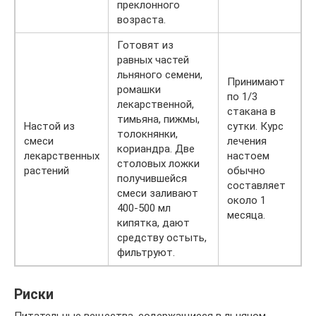
преклонного
возраста.
Готовят из
равных частей
льняного семени,
Принимают
ромашки
по 1/3
лекарственной,
стакана в
тимьяна, пижмы,
Настой из
сутки. Курс
толокнянки,
смеси
лечения
кориандра. Две
лекарственных
настоем
столовых ложки
растений
обычно
получившейся
составляет
смеси заливают
около 1
400-500 мл
месяца.
кипятка, дают
средству остыть,
фильтруют.
Риски
Питательные вещества, содержащиеся в льняном