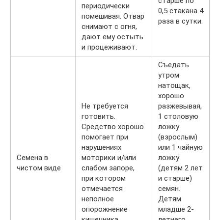
старше по
периодически
0,5 стакана 4
помешивая. Отвар
раза в сутки.
снимают с огня,
дают ему остыть
и процеживают.
Съедать
утром
натощак,
хорошо
Не требуется
разжевывая,
готовить.
1 столовую
Средство хорошо
ложку
помогает при
(взрослым)
нарушениях
или 1 чайную
Семена в
моторики и/или
ложку
чистом виде
слабом запоре,
(детям 2 лет
при котором
и старше)
отмечается
семян.
неполное
Детям
опорожнение
младше 2-
кишечника.
летнего