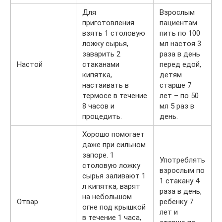
Для
Взрослым
приготовления
пациентам
взять 1 столовую
пить по 100
ложку сырья,
мл настоя 3
заварить 2
раза в день
Настой
стаканами
перед едой,
кипятка,
детям
настаивать в
старше 7
термосе в течение
лет – по 50
8 часов и
мл 5 раз в
процедить.
день.
Хорошо помогает
даже при сильном
запоре. 1
Употреблять
столовую ложку
взрослым по
сырья заливают 1
1 стакану 4
л кипятка, варят
раза в день,
на небольшом
Отвар
ребенку 7
огне под крышкой
лет и
в течение 1 часа,