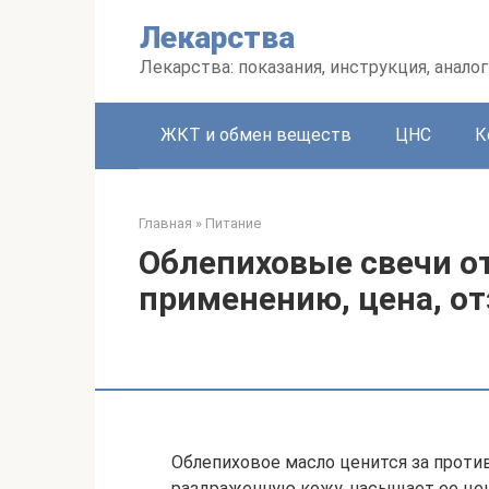
Перейти
Лекарства
к
контенту
Лекарства: показания, инструкция, аналог
ЖКТ и обмен веществ
ЦНС
К
Главная
»
Питание
Облепиховые свечи от
применению, цена, о
Облепиховое масло ценится за проти
раздраженную кожу, насыщает ее ц