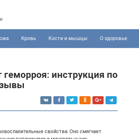
и
ожа
Кровь
Кости и мышцы
О здоровье
 геморроя: инструкция по
тзывы
вовоспалительные свойства. Оно смягчает
енными витаминами и минеральными