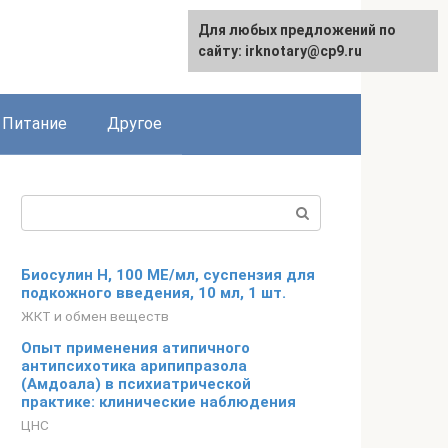
Для любых предложений по
сайту: irknotary@cp9.ru
Питание
Другое
Поиск:
Биосулин Н, 100 МЕ/мл, суспензия для
подкожного введения, 10 мл, 1 шт.
ЖКТ и обмен веществ
Опыт применения атипичного
антипсихотика арипипразола
(Амдоала) в психиатрической
практике: клинические наблюдения
ЦНС