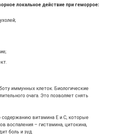
орное локальное действие при геморрое:
ухолей;
ие;
кт.
боту иммунных клеток. Биологические
ительного очага. Это позволяет снять
 содержанию витамина Е и С, которые
в воспаления – гистамина, цитокина,
ит боль и зуд.