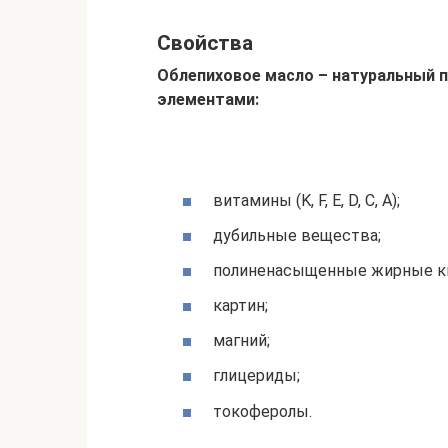
Свойства
Облепиховое масло – натуральный 
элементами:
витамины (K, F, E, D, C, A);
дубильные вещества;
полиненасыщенные жирные к
картин;
магний;
глицериды;
токоферолы.