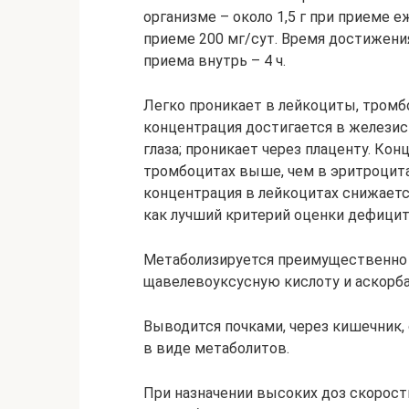
организме – около 1,5 г при приеме 
приеме 200 мг/сут. Время достижени
приема внутрь – 4 ч.
Легко проникает в лейкоциты, тромбо
концентрация достигается в железист
глаза; проникает через плаценту. Ко
тромбоцитах выше, чем в эритроцита
концентрация в лейкоцитах снижаетс
как лучший критерий оценки дефицита
Метаболизируется преимущественно 
щавелевоуксусную кислоту и аскорба
Выводится почками, через кишечник,
в виде метаболитов.
При назначении высоких доз скорост