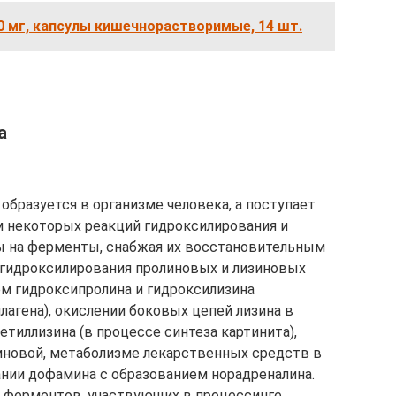
0 мг, капсулы кишечнорастворимые, 14 шт.
а
 образуется в организме человека, а поступает
м некоторых реакций гидроксилирования и
ы на ферменты, снабжая их восстановительным
 гидроксилирования пролиновых и лизиновых
ем гидроксипролина и гидроксилизина
агена), окислении боковых цепей лизина в
тиллизина (в процессе синтеза картинита),
иновой, метаболизме лекарственных средств в
нии дофамина с образованием норадреналина.
ферментов, участвующих в процессинге