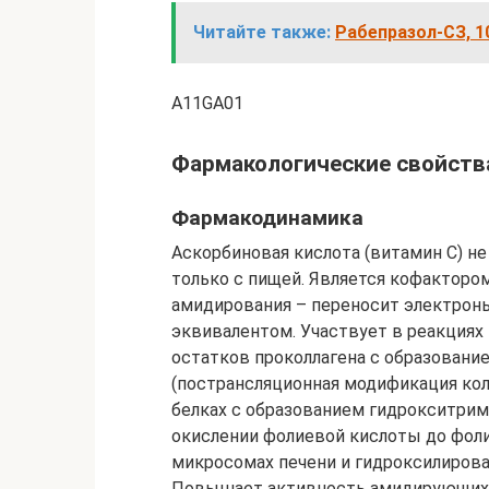
Читайте также:
Рабепразол-СЗ, 1
A11GA01
Фармакологические свойств
Фармакодинамика
Аскорбиновая кислота (витамин C) не
только с пищей. Является кофакторо
амидирования – переносит электрон
эквивалентом. Участвует в реакциях
остатков проколлагена с образовани
(пострансляционная модификация колл
белках с образованием гидрокситриме
окислении фолиевой кислоты до фол
микросомах печени и гидроксилирова
Повышает активность амидирующих 