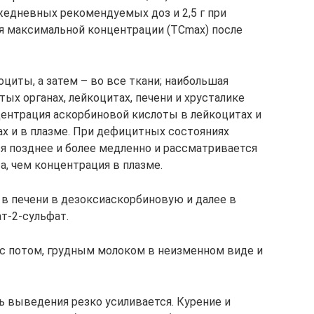
ежедневных рекомендуемых доз и 2,5 г при
я максимальной концентрации (TCmax) после
циты, а затем – во все ткани; наибольшая
ых органах, лейкоцитах, печени и хрусталике
нцентрация аскорбиновой кислоты в лейкоцитах и
х и в плазме. При дефицитных состояниях
я позднее и более медленно и рассматривается
, чем концентрация в плазме.
в печени в дезоксиаскорбиновую и далее в
т-2-сульфат.
 с потом, грудным молоком в неизменном виде и
ь выведения резко усиливается. Курение и