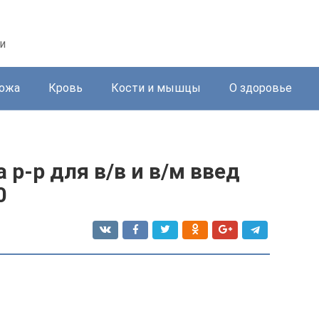
и
ожа
Кровь
Кости и мышцы
О здоровье
 р-р для в/в и в/м введ
0