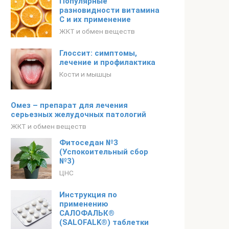
Популярные
разновидности витамина
С и их применение
ЖКТ и обмен веществ
Глоссит: симптомы,
лечение и профилактика
Кости и мышцы
Омез – препарат для лечения
серьезных желудочных патологий
ЖКТ и обмен веществ
Фитоседан №3
(Успокоительный сбор
№3)
ЦНС
Инструкция по
применению
САЛОФАЛЬК®
(SALOFALK®) таблетки