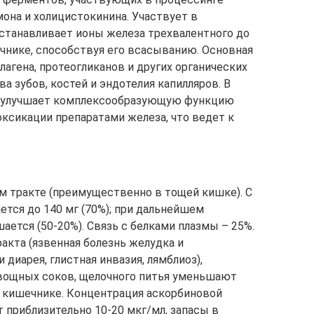
она и холицистокинина. Участвует в
сстанавливает ионы железа трехвалентного до
чнике, способствуя его всасыванию. Основная
ллагена, протеогликанов и других органических
 зубов, костей и эндотелия капилляров. В
рь) улучшает комплексообразующую функцию
ксикации препаратами железа, что ведет к
м тракте (преимущественно в тощей кишке). С
тся до 140 мг (70%); при дальнейшем
тся (50-20%). Связь с белками плазмы – 25%.
акта (язвенная болезнь желудка и
диарея, глистная инвазия, лямблиоз),
вощных соков, щелочного питья уменьшают
 кишечнике. Концентрация аскорбиновой
 приблизительно 10-20 мкг/мл, запасы в