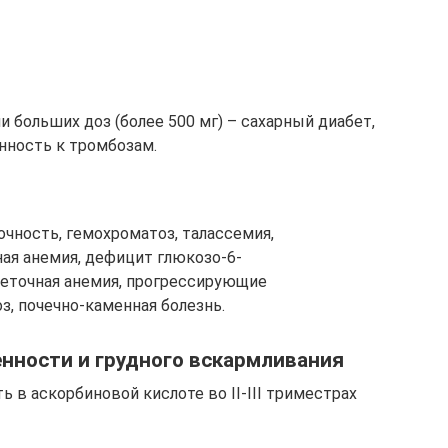
 больших доз (более 500 мг) – сахарный диабет,
нность к тромбозам.
очность, гемохроматоз, талассемия,
ная анемия, дефицит глюкозо-6-
еточная анемия, прогрессирующие
з, почечно-каменная болезнь.
нности и грудного вскармливания
в аскорбиновой кислоте во II-III триместрах