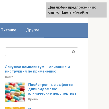
Для любых предложений по
сайту: irknotary@cp9.ru
Питание
Другое
Поиск:
Эскулюс композитум — описание и
инструкция по применению
Кожа
Плейотропные эффекты
дипиридамола:
клинические перспективы
Кровь