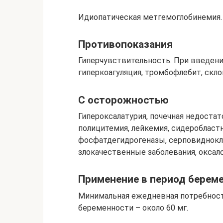
Идиопатическая метгемоглобинемия.
Противопоказания
Гиперчувствительность. При введении
гиперкоагуляция, тромбофлебит, скло
С осторожностью
Гипероксалатурия, почечная недостат
полицитемия, лейкемия, сидеробласт
фосфатдегидрогеназы, серповиднокл
злокачественные заболевания, оксало
Применение в период береме
Минимальная ежедневная потребность 
беременности – около 60 мг.