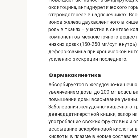
окситоцина, антидиуретического горм
стероидогенезе в надпочечниках. Во
ионов железа двухвалентного в кише
роль в тканях – участие в синтезе ко
компонентов межклеточного вещества
низких дозах (150-250 мг/сут внут
дефероксамина при хронической инто
усилению экскреции последнего.
Фармакокинетика
Абсорбируется в желудочно-кишечно
увеличением дозы до 200 мг всасывае
повышении дозы всасывание уменьшае
Заболевания желудочно-кишечного тр
двенадцатиперстной кишки, запор или 
употребление свежих фруктовых и о
всасывание аскорбиновой кислоты в
кислоты в плазме в норме составляет