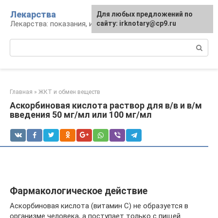
Перейти
Лекарства
Для любых предложений по
к
Лекарства: показания, инструкция, аналоги
сайту: irknotary@cp9.ru
контенту
Поиск:
Главная
»
ЖКТ и обмен веществ
Аскорбиновая кислота раствор для в/в и в/м
введения 50 мг/мл или 100 мг/мл
Фармакологическое действие
Аскорбиновая кислота (витамин С) не образуется в
организме человека, а поступает только с пищей.