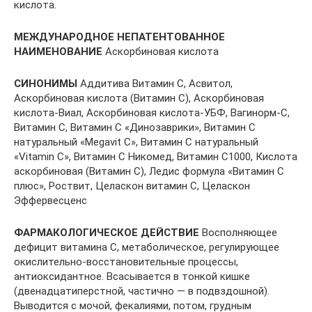
кислота.
МЕЖДУНАРОДНОЕ НЕПАТЕНТОВАННОЕ
НАИМЕНОВАНИЕ
Аскорбиновая кислота
СИНОНИМЫ
Аддитива Витамин С, Асвитол,
Аскорбиновая кислота (Витамин С), Аскорбиновая
кислота-Виал, Аскорбиновая кислота-УБФ, Вагинорм-С,
Витамин С, Витамин С «Динозаврики», Витамин С
натуральный «Megavit C», Витамин С натуральный
«Vitamin C», Витамин С Никомед, Витамин С1000, Кислота
аскорбиновая (Витамин С), Ледис формула «Витамин С
плюс», Роствит, Целаскон витамин С, Целаскон
Эффервесценс
ФАРМАКОЛОГИЧЕСКОЕ ДЕЙСТВИЕ
Восполняющее
дефицит витамина С, метаболическое, регулирующее
окислительно-восстановительные процессы,
антиоксидантное. Всасывается в тонкой кишке
(двенадцатиперстной, частично — в подвздошной).
Выводится с мочой, фекалиями, потом, грудным