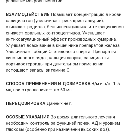
развитие микроангиопатий.
ВЗАИМОДЕЙСТВИЕ
Повышает концентрацию в крови
салицилатов (увеличивает риск кристаллурии),
этинилэстрадиола, бензилпенициллина и тетрациклинов,
снижает оральных контрацептивов. Уменьшает
антикоагуляционный эффект производных кумарина.
Улучшает всасывание в кишечнике препаратов железа.
Увеличивает общий Cl этилового спирта. Препараты
хинолинового ряда , кальция хлорид, салицилаты,
кортикостероиды при длительном применении
истощают запасы витамина С.
СПОСОБ ПРИМЕНЕНИЯ И ДОЗИРОВКА
В/м и в/в -1-5
мл, при отравлениях — до 60 мл.
ПЕРЕДОЗИРОВКА
Данных нет.
ОСОБЫЕ УКАЗАНИЯ
Во время длительного лечения
необходим контроль за функцией почек, АД и уровнем
глюкозы (особенно при назначении высоких доз).