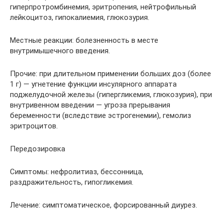
гиперпротромбинемия, эритропения, нейтрофильный
лейкоцитоз, гипокалиемия, глюкозурия.
Местные реакции: болезненность в месте
внутримышечного введения.
Прочие: при длительном применении больших доз (более
1 г) — угнетение функции инсулярного аппарата
поджелудочной железы (гипергликемия, глюкозурия), при
внутривенном введении — угроза прерывания
беременности (вследствие эстрогенемии), гемолиз
эритроцитов.
Передозировка
Симптомы: нефролитиаз, бессонница,
раздражительность, гипогликемия.
Лечение: симптоматическое, форсированный диурез.