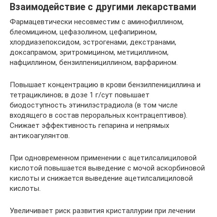
Взаимодействие с другими лекарствами
Фармацевтически несовместим с аминофиллином,
блеомицином, цефазолином, цефапирином,
хлордиазепоксидом, эстрогенами, декстранами,
доксапрамом, эритромицином, метициллином,
нафциллином, бензилпенициллином, варфарином.
Повышает концентрацию в крови бензилпенициллина и
тетрациклинов; в дозе 1 г/сут повышает
биодоступность этинилэстрадиола (в том числе
входящего в состав пероральных контрацептивов).
Снижает эффективность гепарина и непрямых
антикоагулянтов.
При одновременном применении с ацетилсалициловой
кислотой повышается выведение с мочой аскорбиновой
кислоты и снижается выведение ацетилсалициловой
кислоты.
Увеличивает риск развития кристаллурии при лечении