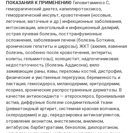
ПОКАЗАНИЯ К ПРИМЕНЕНИЮ
Гиповитаминоз С,
геморрагический диатез, капилляротоксикоз,
геморрагический инсульт, кровотечения (носовые,
легочные, маточные и др.) инфекционные заболевания,
интоксикации, алкогольный и инфекционный делирий,
острая лучевая болезнь, посттранфузионные
осложнения, заболевания печени (болезнь Боткина,
хронические гепатиты и циррозы), ЖКТ (ахилия, язвенная
болезнь, особенно после кровотечения, энтериты,
колиты, гельминтозы), холецистит, надпочечниковая
недостаточность (болезнь Аддисона), вяло
заживающие раны, язвы, переломы костей, дистрофия,
физические и умственные перегрузки, беременность и
лактация, гемосидероз, меланодермии, эритродермии,
псориаз, хронические распространенные дерматозы. В
качестве антиоксиданта — атеросклероз, бронхиальная
астма, диффузные болезни соединительной ткани
(ревматоидный артирит, системная красная волчанка,
склеродермия) и др.; передозировка антикоагулянтов,
отравление аконитом, анестезином, анилином,
антабусом, барбитуратами, бензолом, дихлорэтаном,