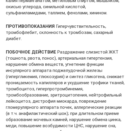
калия перманганатом, метиловым спиртом, мышьяком,
окисью углерода, синильной кислотой,
сульфаниламидами, таллием, фенолами, хинином.
ПРОТИВОПОКАЗАНИЯ
Гиперчувствительность,
тромбофлебит, склонность к тромбозам, сахарный
диабет.
ПОБОЧНОЕ ДЕЙСТВИЕ
Раздражение слизистой ЖКТ
(тошнота, рвота, понос), артериальная гипертензия,
нарушение обмена веществ, угнетение функции
инсулярного аппарата поджелудочной железы
(гипергликемия, глюкозурия) и синтез гликогена, снижает
проницаемость капилляров и ухудшение трофики тканей,
тромбоцитоз, гиперпротромбинемия,
тромбообразование, эритроцитопения, нейтрофильный
лейкоцитоз, дистрофия миокарда, повреждение
гломерулярного аппарата почек, аллергические реакции
(в т.ч. анафилактический шок); при длительном приеме
образование мочевых камней, нарушение обмена цинка,
меди, повышение возбудимости ЦНС, нарушение сна,