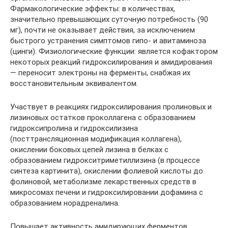
Фармакологические эффекты: в количествах,
значительно превышающих суточную потребность (90
мг), почти не оказывает действия, за исключением
быстрого устранения симптомов гипо- и авитаминоза
(цинги). Физиологические функции: является кофактором
некоторых реакций гидроксилирования и амидирования
— переносит электроны на ферменты, снабжая их
восстановительным эквивалентом.
Участвует в реакциях гидроксилирования пролиновых и
лизиновых остатков проколлагена с образованием
гидроксипролина и гидроксилизина
(посттрансляционная модификация коллагена),
окислении боковых цепей лизина в белках с
образованием гидрокситриметиллизина (в процессе
синтеза картинита), окислении фолиевой кислоты до
фолиновой, метаболизме лекарственных средств в
микросомах печени и гидроксилировании дофамина с
образованием норадреналина.
Повышает активность амидирующих ферментов,