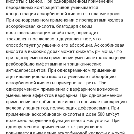
кислоты с мочой. При одновременном применении
пероральных контрацептивов уменьшается
концентрация аскорбиновой кислоты в плазме крови.
При одновременном применении с препаратами железа
аскорбиновая кислота, благодаря своим
восстанавливающим свойствам, переводит
трехвалентное железо в двухвалентное, что
способствует улучшению его абсорбции. Аскорбиновая
кислота в высоких дозах может снижать pH мочи, что
при одновременном применении уменьшает канальцевую
реабсорбцию амфетамина и трициклических
антидепрессантов. При одновременном применении
ацетилсалициловая кислота уменьшает абсорбцию
аскорбиновой кислоты примерно на треть. При
одновременном применении с варфарином возможно
уменьшение эффектов варфарина. При одновременном
применении аскорбиновая кислота повышает экскрецию
железа у пациентов, получающих дефероксамин. При
применении аскорбиновой кислоты в дозе 500 мг/сут
возможно нарушение функции левого желудочка. При
одновременном применении с тетрациклином
повышается выведение аскорбиновой кислоты с мочой.