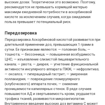
высоких дозах. Теоретически это возможно. Поэтому,
рекомендуется не превышать кормящей матерью
максимум ежедневной потребности в аскорбиновой
кислоте за исключением случаев, когда ожидаемая
польза превышает потенциальный риск.
Передозировка
Передозировка Аскорбиновой кислотой развивается при
длительной применении доз, превышающих 1 грамм в
сутки. Ее признаками являются: — головная боль; —
тошнота; — бессонница; — повышенная возбудимость
ЦНС; — изъязвление слизистой пищеварительного
канала; — рвота; — диарея; — угнетение функциональной
активности инсулярного аппарата ПЖЖ; — нефролитиаз;
— оксалоз; — гиперацидный гастрит; — умеренная
поллакиурия; — повреждение гломерулярного
(клубочкового) аппарата почек; — снижение
проницаемости капиллярных стенок. В ряде случаев
повышаются АД и свертываемость крови, ухудшается
трофика тканей, развиваются микроангиопатии.
Внутривенное введение высоких доз витамина С может