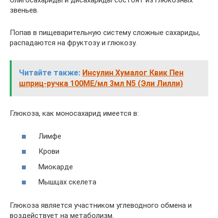
Олигосахариды и дисахариды состоят из глюкозных
звеньев.
Попав в пищеварительную систему сложные сахариды,
распадаются на фруктозу и глюкозу.
Читайте также:
Инсулин Хумалог Квик Пен
шприц-ручка 100МЕ/мл 3мл N5 (Эли Лилли)
Глюкоза, как моносахарид имеется в:
Лимфе
Крови
Миокарде
Мышцах скелета
Глюкоза является участником углеводного обмена и
воздействует на метаболизм.