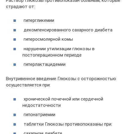
Раствор Глюкозы противопоказан больным, которые
страдают от:
гипергликемии
декомпенсированного сахарного диабета
гиперосмолярной комы
нарушении утилизации глюкозы в
постоперационном периоде
гиперлактацидемии
Внутривенное введение Глюкозы с осторожностью
осуществляется при:
хронической почечной или сердечной
недостаточности
гипонатриемии
таблетки Глюкозы противопоказаны при:
сахарном диабете