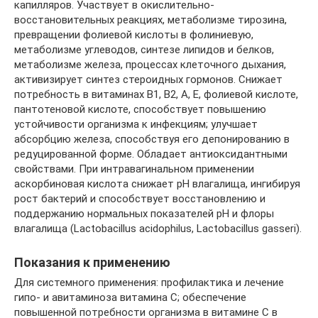
капилляров. Участвует в окислительно-
восстановительных реакциях, метаболизме тирозина,
превращении фолиевой кислоты в фолиниевую,
метаболизме углеводов, синтезе липидов и белков,
метаболизме железа, процессах клеточного дыхания,
активизирует синтез стероидных гормонов. Снижает
потребность в витаминах B1, B2, A, E, фолиевой кислоте,
пантотеновой кислоте, способствует повышению
устойчивости организма к инфекциям; улучшает
абсорбцию железа, способствуя его депонированию в
редуцированной форме. Обладает антиоксидантными
свойствами. При интравагинальном применении
аскорбиновая кислота снижает рН влагалища, ингибируя
рост бактерий и способствует восстановлению и
поддержанию нормальных показателей рН и флоры
влагалища (Lactobacillus acidophilus, Lactobacillus gasseri).
Показания к применению
Для системного применения: профилактика и лечение
гипо- и авитаминоза витамина С; обеспечение
повышенной потребности организма в витамине С в